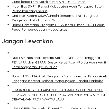
Guna ketua Lsm Korek Minta APH Usut Tuntas.
Mobil Bus SMPN Perisai Kabupaten Aceh Tenggara Butuh
Perbaikan Yang Serius
Unit Intel Kodim 0609/Cimahi Bersama BNN Tangkap
Pengedar Narkoba jenis Ganja
Rakor Pemetaan Program P4GN Kota Cimahi 2024 Fokus
Pada Pemberdayaan Masyarakat
Jangan Lewatkan
Dua LSM Nasional Bersatu Soroti PUPR Aceh Tenggara,
PENJARA dan GEPARI Desak Kejati Aceh–Polda Aceh Audit
Total Anggaran Rp106 Miliar
Bupati LSM LIRA Aceh Tenggara Mengapresiasi Polres Aceh
Tenggara Karena Berhasil Mengungkap Bandar Narkoba
LSM KOREK GELAR AKSI DI DEPAN KANTOR BUPATI ACEH
TENGGARA, MENUNTUT PEREKRUTAN PPPK YANG SEMPAT
DIBATALKAN PADA WAKTU LALU.
LSM KOREK Gelar Aksi Damai Tuntut Kejelasan Pungli