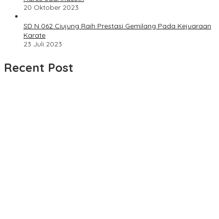
20 Oktober 2023
SD N 062 Ciujung Raih Prestasi Gemilang Pada Kejuaraan
Karate
23 Juli 2023
Recent Post
UPDATE : Proyek Rehabilitasi Jalan Ciporeat Rp591 Juta
Rampung, Ketebalan Rabat Beton Capai 20–25 Cm
Dua LSM Nasional Bersatu Soroti PUPR Aceh Tenggara, PENJARA
dan GEPARI Desak Kejati Aceh–Polda Aceh Audit Total Anggaran
Rp106 Miliar
Proyek Rehabilitasi Jalan Ciporeat Rp591 Juta Disorot, Diduga
Ketebalan Rabat Beton Baru 3–4 Cm, Pelaksana Belum Berikan
Penjelasan
Masyarakat Desa Rancamulya Gelar Syukuran atas Selesainya
Pembangunan Jalan Betonisasi.