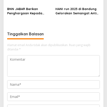
BNN JABAR Berikan
HANI run 2023 di Bandung
Penghargaan Kepada
Gelorakan Semangat Anti
DISKOMINFO kota Bandung
Narkoba
Tinggalkan Balasan
Alamat email Anda tidak akan dipublikasikan.
Ruas yang wajib
ditandai
*