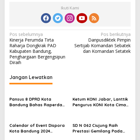
Ikuti Kami
N
Pos sebelumnya
Pos berikutnya
Kinerja Perumda Tirta
Danpusdiktek Pimpin
a
Raharja Dongkrak PAD
Sertijab Komandan Sebatek
v
Kabupaten Bandung,
dan Komandan Setatek
Penghargaan Bergengsipun
i
Diraih
g
Jangan Lewatkan
a
s
i
Pansus 8 DPRD Kota
Ketum KONI Jabar, Lanttik
p
Bandung Bahas Raperda
Pengurus KONI Kota Cimahi
Keolahragaan Yang
Masa Bakti 2023-2027
o
Sempat Tertunda
s
Calendar of Event Dispora
SD N 062 Ciujung Raih
Kota Bandung 2024
Prestasi Gemilang Pada
Diresmikan
Kejuaraan Karate