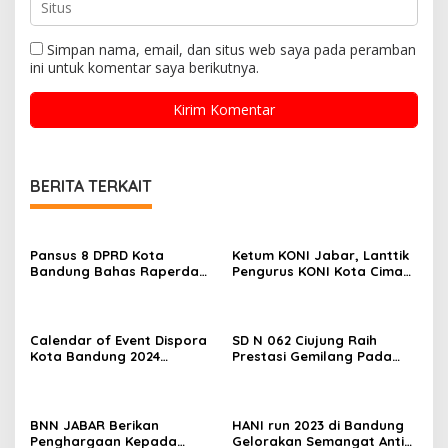
Simpan nama, email, dan situs web saya pada peramban
ini untuk komentar saya berikutnya.
BERITA TERKAIT
Pansus 8 DPRD Kota
Ketum KONI Jabar, Lanttik
Bandung Bahas Raperda
Pengurus KONI Kota Cimahi
Keolahragaan Yang
Masa Bakti 2023-2027
Sempat Tertunda
Calendar of Event Dispora
SD N 062 Ciujung Raih
Kota Bandung 2024
Prestasi Gemilang Pada
Diresmikan
Kejuaraan Karate
BNN JABAR Berikan
HANI run 2023 di Bandung
Penghargaan Kepada
Gelorakan Semangat Anti