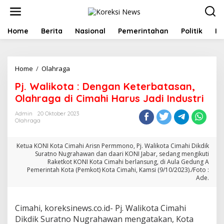
L
e
w
a
Home
Berita
Nasional
Pemerintahan
Politik
In
t
i
k
e
Home
/
Olahraga
P
k
j
Pj. Walikota : Dengan Keterbatasan,
o
.
n
W
Olahraga di Cimahi Harus Jadi Industri
t
a
e
l
Admin
20 Oktober 2023
n
Olahraga
i
k
o
Ketua KONI Kota Cimahi Arisn Permmono, Pj. Walikota Cimahi Dikdik
t
Suratno Nugrahawan dan daari KONI Jabar, sedang mengikuti
a
Raketkot KONI Kota Cimahi berlansung, di Aula Gedung A
:
Pemerintah Kota (Pemkot) Kota Cimahi, Kamsi (9/10/2023)./Foto :
D
Ade.
e
n
g
Cimahi, koreksinews.co.id- Pj. Walikota Cimahi
a
Dikdik Suratno Nugrahawan mengatakan, Kota
n