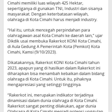
Cimahi memiliki luas wilayah 425 Hektar,
K
e
sepertiganya di gunakan TNI, Industri dan sisanya
t
masyarakat. Dengan keterbatasan wilayah,
e
olahraga di Kota Cimahi harus menjadi industry.
r
b
“Hal itu, untuk mencegah perpindahan para
a
t
olahragawan asal Kota Cimahi ke daerah lain,” ujar
a
Dikdik usai membuka Rakerkot KONI Kota Cimahi,
s
di Aula Gedung A Pemerintah Kota (Pemkot) Kota
a
Cimahi, Kamsi (9/10/2023).
n
,
O
Dikatakannya, Rakerkot KONI Kota Cimahi tahun
l
2023, apapun yang di hasilkan dalam Rakerkot ini
a
diharapkan bisa menambah kebaikan dalam bidang
h
olahraga di Kota Cimahi. Untuk itu, pihaknya
r
mengapresiasi yang setinggi tingginya.
a
g
a
“Rakerkot ini, merupakan indikator terjadinya
d
dinamisasi dalam dunia olahraga di Kota Cimahi.
i
Rakerkot sangat penting dilakukan, agar dunia
C
Olahraga di Kota Cimahi menjadi potensi unggulan
i