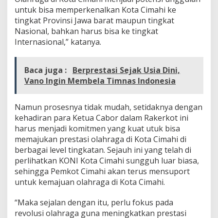
m
untuk bisa memperkenalkan Kota Cimahi ke
a
tingkat Provinsi Jawa barat maupun tingkat
h
Nasional, bahkan harus bisa ke tingkat
i
Internasional,” katanya.
H
a
r
u
Baca juga :
Berprestasi Sejak Usia Dini,
s
Vano Ingin Membela Timnas Indonesia
J
a
d
Namun prosesnya tidak mudah, setidaknya dengan
i
kehadiran para Ketua Cabor dalam Rakerkot ini
I
harus menjadi komitmen yang kuat utuk bisa
n
memajukan prestasi olahraga di Kota Cimahi di
d
u
berbagai level tingkatan. Sejauh ini yang telah di
s
perlihatkan KONI Kota Cimahi sungguh luar biasa,
t
sehingga Pemkot Cimahi akan terus mensuport
r
untuk kemajuan olahraga di Kota Cimahi.
i
“Maka sejalan dengan itu, perlu fokus pada
revolusi olahraga guna meningkatkan prestasi