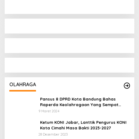
OLAHRAGA
Pansus 8 DPRD Kota Bandung Bahas
Raperda Keolahragaan Yang Sempat
Tertunda
9 Maret 2024
Ketum KONI Jabar, Lanttik Pengurus KONI
Kota Cimahi Masa Bakti 2023-2027
28 Desember 2023