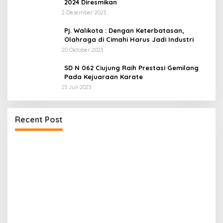
2024 Diresmikan
2 Desember 2023
Pj. Walikota : Dengan Keterbatasan,
Olahraga di Cimahi Harus Jadi Industri
20 Oktober 2023
SD N 062 Ciujung Raih Prestasi Gemilang
Pada Kejuaraan Karate
23 Juli 2023
UPDATE : Proyek Rehabilitasi Jalan Ciporeat
Recent Post
Rp591 Juta Rampung, Ketebalan Rabat Beton
Capai 20–25 Cm
a
D