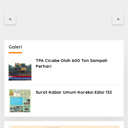
Rampung, Ketebalan
PENJARA dan GEPARI
Rabat Beton Capai 20–
Desak Kejati Aceh–
25 Cm
Polda Aceh Audit Total
«
»
Anggaran Rp106 Miliar
Galeri
TPA Cicabe Olah 600 Ton Sampah
Perhari
Surat Kabar Umum Koreksi Edisi 132