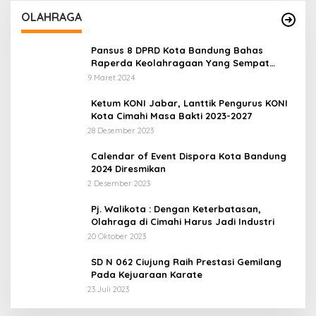
OLAHRAGA
Pansus 8 DPRD Kota Bandung Bahas
Raperda Keolahragaan Yang Sempat
Tertunda
9 Maret 2024
Ketum KONI Jabar, Lanttik Pengurus KONI
Kota Cimahi Masa Bakti 2023-2027
28 Desember 2023
Calendar of Event Dispora Kota Bandung
2024 Diresmikan
2 Desember 2023
Pj. Walikota : Dengan Keterbatasan,
Olahraga di Cimahi Harus Jadi Industri
20 Oktober 2023
SD N 062 Ciujung Raih Prestasi Gemilang
Pada Kejuaraan Karate
23 Juli 2023