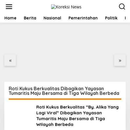
L
e
w
Roti Kukus Berkualitas “By. Alika Yang Lagi Viral”
a
Home
Berita
Nasional
Pemerintahan
Politik
In
Dibagikan Yayasan Tumaritis Maju Bersama di Tiga
t
Wilayah Berbeda
i
1 Januari 2025
Dua LSM Nasional
Proyek Rehabilitasi
k
Bersatu Soroti PUPR
Jalan Ciporeat Rp591
e
Aceh Tenggara,
Juta Disorot, Diduga
k
PENJARA dan GEPARI
Ketebalan Rabat Beton
o
Desak Kejati Aceh–
Baru 3–4 Cm, Pelaksana
n
Polda Aceh Audit Total
Belum Berikan
«
»
t
Anggaran Rp106 Miliar
Penjelasan
e
n
Roti Kukus Berkualitas Dibagikan Yayasan
Tumaritis Maju Bersama di Tiga Wilayah Berbeda
Roti Kukus Berkualitas “By. Alika Yang
Lagi Viral” Dibagikan Yayasan
Tumaritis Maju Bersama di Tiga
Wilayah Berbeda