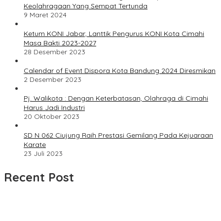
Keolahragaan Yang Sempat Tertunda
9 Maret 2024
Ketum KONI Jabar, Lanttik Pengurus KONI Kota Cimahi
Masa Bakti 2023-2027
28 Desember 2023
Calendar of Event Dispora Kota Bandung 2024 Diresmikan
2 Desember 2023
Pj. Walikota : Dengan Keterbatasan, Olahraga di Cimahi
Harus Jadi Industri
20 Oktober 2023
SD N 062 Ciujung Raih Prestasi Gemilang Pada Kejuaraan
Karate
23 Juli 2023
Recent Post
Dua Bulan Mengantre Tanpa Kepastian, Warga Keluhkan
Lambatnya Cetak KTP-el di Kota Bandung; Kecamatan Babakan