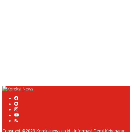
Ciparay Sebut Blangko Terbatas
UPDATE : Proyek Rehabilitasi Jalan Ciporeat Rp591 Juta
Rampung, Ketebalan Rabat Beton Capai 20–25 Cm
Dua LSM Nasional Bersatu Soroti PUPR Aceh Tenggara, PENJARA
dan GEPARI Desak Kejati Aceh–Polda Aceh Audit Total Anggaran
Rp106 Miliar
Proyek Rehabilitasi Jalan Ciporeat Rp591 Juta Disorot, Diduga
Ketebalan Rabat Beton Baru 3–4 Cm, Pelaksana Belum Berikan
Penjelasan
Masyarakat Desa Rancamulya Gelar Syukuran atas Selesainya
Pembangunan Jalan Betonisasi.
Copyright @2023 Koreksinews.co.id - Informasi Demi Kebenaran