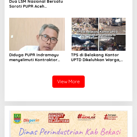
Dua LSM Nasional Bersatu
Soroti PUPR Aceh
Tenggara, PENJARA dan
GEPARI Desak Kejati Aceh–
Polda Aceh Audit Total
Anggaran Rp106 Miliar
Diduga PUPR Indramayu
TPS di Belakang Kantor
menyelimuti Kontraktor
UPTD Dikeluhkan Warga,
Proyek jalan Nakal, Tak
DLH Kabupaten Bandung
perdulikan adanya
Diminta Beri Penjelasan
Pengaduan
View More