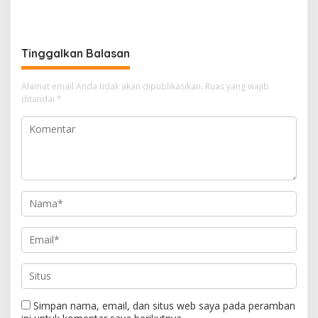
Proyek jalan Nakal, Tak
DLH Kabupaten Bandung
perdulikan adanya
Diminta Beri Penjelasan
Pengaduan
Tinggalkan Balasan
Alamat email Anda tidak akan dipublikasikan.
Ruas yang wajib
ditandai
*
Simpan nama, email, dan situs web saya pada peramban