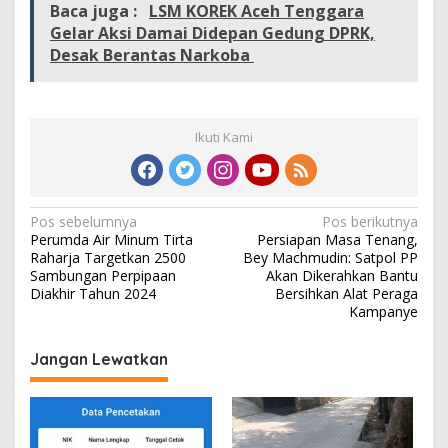
Baca juga :
LSM KOREK Aceh Tenggara
Gelar Aksi Damai Didepan Gedung DPRK,
Desak Berantas Narkoba
Ikuti Kami
N
Pos sebelumnya
Pos berikutnya
Perumda Air Minum Tirta
Persiapan Masa Tenang,
a
Raharja Targetkan 2500
Bey Machmudin: Satpol PP
v
Sambungan Perpipaan
Akan Dikerahkan Bantu
Diakhir Tahun 2024
Bersihkan Alat Peraga
i
Kampanye
g
Jangan Lewatkan
a
s
i