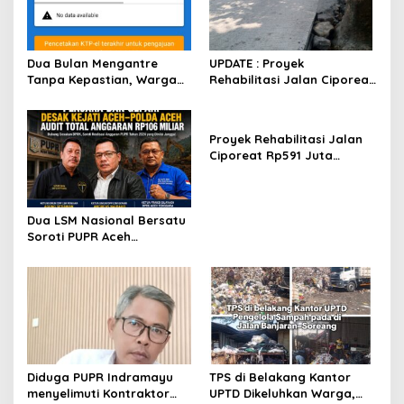
p
o
s
Dua Bulan Mengantre
UPDATE : Proyek
Tanpa Kepastian, Warga
Rehabilitasi Jalan Ciporeat
Keluhkan Lambatnya Cetak
Rp591 Juta Rampung,
KTP-el di Kota Bandung;
Ketebalan Rabat Beton
Kecamatan Babakan
Capai 20–25 Cm
Proyek Rehabilitasi Jalan
Ciparay Sebut Blangko
Ciporeat Rp591 Juta
Terbatas
Disorot, Diduga Ketebalan
Rabat Beton Baru 3–4 Cm,
Pelaksana Belum Berikan
Dua LSM Nasional Bersatu
Penjelasan
Soroti PUPR Aceh
Tenggara, PENJARA dan
GEPARI Desak Kejati Aceh–
Polda Aceh Audit Total
Anggaran Rp106 Miliar
Diduga PUPR Indramayu
TPS di Belakang Kantor
menyelimuti Kontraktor
UPTD Dikeluhkan Warga,