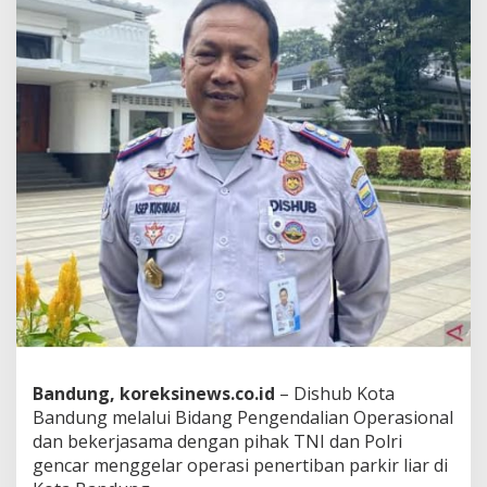
n
g
a
n
K
o
t
a
B
a
n
d
u
n
g
G
e
l
a
r
Bandung, koreksinews.co.id
– Dishub Kota
O
Bandung melalui Bidang Pengendalian Operasional
p
dan bekerjasama dengan pihak TNI dan Polri
e
r
gencar menggelar operasi penertiban parkir liar di
a