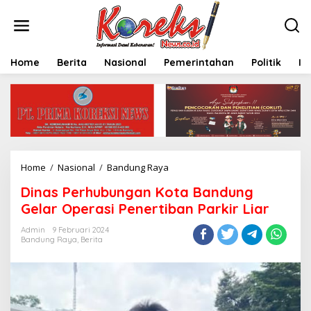
L
e
w
a
t
Home
Berita
Nasional
Pemerintahan
Politik
In
i
k
e
k
o
n
t
e
Home
/
Nasional
/
Bandung Raya
D
n
i
Dinas Perhubungan Kota Bandung
n
a
Gelar Operasi Penertiban Parkir Liar
s
P
Admin
9 Februari 2024
Bandung Raya
,
Berita
e
r
h
u
b
u