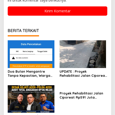
ini untuk komentar saya berikutnya.
BERITA TERKAIT
Dua Bulan Mengantre
UPDATE : Proyek
Tanpa Kepastian, Warga
Rehabilitasi Jalan Ciporeat
Keluhkan Lambatnya Cetak
Rp591 Juta Rampung,
KTP-el di Kota Bandung;
Ketebalan Rabat Beton
Kecamatan Babakan
Capai 20–25 Cm
Ciparay Sebut Blangko
Proyek Rehabilitasi Jalan
Terbatas
Ciporeat Rp591 Juta
Disorot, Diduga Ketebalan
Rabat Beton Baru 3–4 Cm,
Pelaksana Belum Berikan
Penjelasan