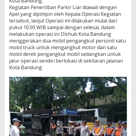
Kota Bandung.
s
Kegiatan Penertiban Parkir Liar diawali dengan
i
Apel yang dipimpin oleh Kepala Operasi Kegiatan
P
e
tersebut, lanjut Operasi ini dilakukan mulai dari
n
pukul 10.00 WIB sampai dengan selesai, dalam
e
melakukan operasi ini Dishub Kota Bandung
r
menggerakan dua mobil pengangkut personil satu
t
mobil truck untuk mengangkut motor dan satu
i
b
mobil derek pengangkut mobil sedangkan untuk
a
jalur operasi sendiri berlokasi di sekitaran jalanan
n
Kota Bandung.
P
a
r
k
i
r
L
i
a
r