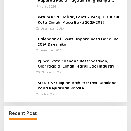
Raperda Keolahragaan Yang Sempat
Tertunda
9 Maret 2024
Ketum KONI Jabar, Lanttik Pengurus KONI
Kota Cimahi Masa Bakti 2023-2027
28 Desember 2023
Calendar of Event Dispora Kota Bandung
2024 Diresmikan
2 Desember 2023
Pj. Walikota : Dengan Keterbatasan,
Olahraga di Cimahi Harus Jadi Industri
20 Oktober 2023
SD N 062 Ciujung Raih Prestasi Gemilang
Pada Kejuaraan Karate
23 Juli 2023
a
UPDATE : Proyek Rehabilitasi Jalan Ciporeat
Recent Post
Rp591 Juta Rampung, Ketebalan Rabat Beton
Capai 20–25 Cm