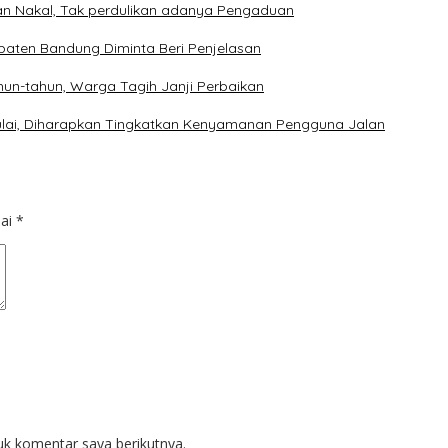
an Nakal, Tak perdulikan adanya Pengaduan
aten Bandung Diminta Beri Penjelasan
un-tahun, Warga Tagih Janji Perbaikan
imulai, Diharapkan Tingkatkan Kenyamanan Pengguna Jalan
dai
*
uk komentar saya berikutnya.