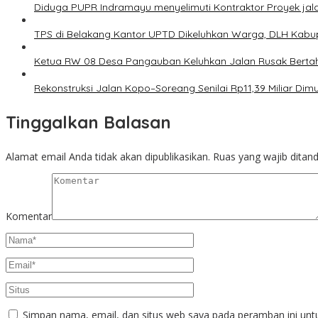
Diduga PUPR Indramayu menyelimuti Kontraktor Proyek jal
TPS di Belakang Kantor UPTD Dikeluhkan Warga, DLH Kabup
Ketua RW 08 Desa Pangauban Keluhkan Jalan Rusak Bertah
Rekonstruksi Jalan Kopo–Soreang Senilai Rp11,39 Miliar D
Tinggalkan Balasan
Alamat email Anda tidak akan dipublikasikan.
Ruas yang wajib ditan
Komentar
Simpan nama, email, dan situs web saya pada peramban ini unt