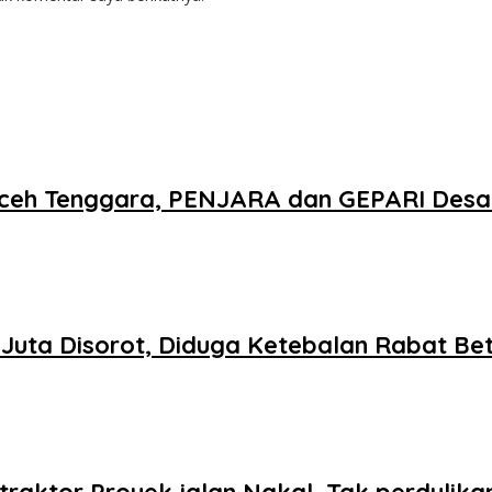
ceh Tenggara, PENJARA dan GEPARI Desak
1 Juta Disorot, Diduga Ketebalan Rabat B
raktor Proyek jalan Nakal, Tak perdulik