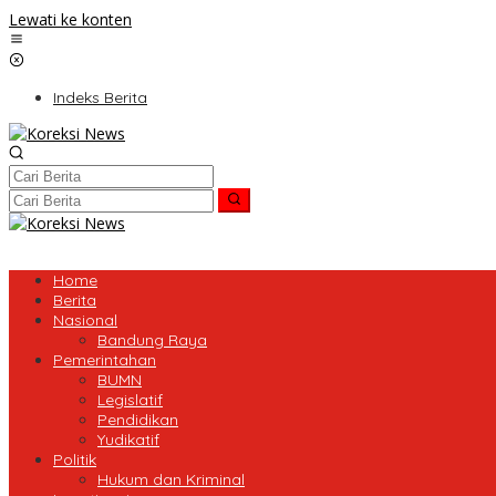
Lewati ke konten
Indeks Berita
Home
Berita
Nasional
Bandung Raya
Pemerintahan
BUMN
Legislatif
Pendidikan
Yudikatif
Politik
Hukum dan Kriminal