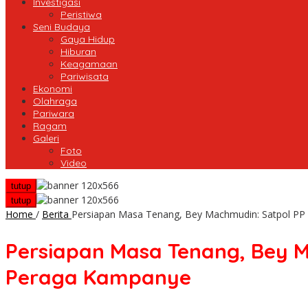
Investigasi
Peristiwa
Seni Budaya
Gaya Hidup
Hiburan
Keagamaan
Pariwisata
Ekonomi
Olahraga
Pariwara
Ragam
Galeri
Foto
Video
tutup
tutup
Home
/
Berita
Persiapan Masa Tenang, Bey Machmudin: Satpol PP 
Persiapan Masa Tenang, Bey M
Peraga Kampanye