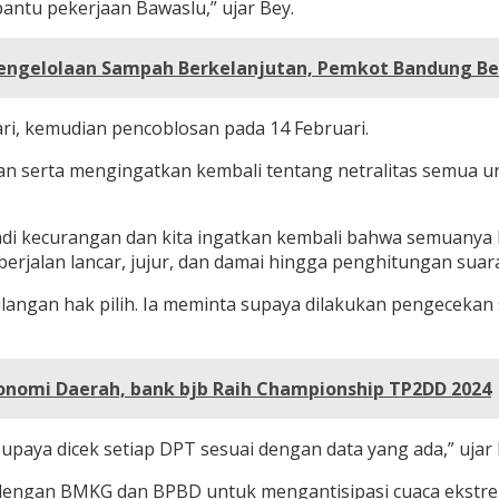
ntu pekerjaan Bawaslu,” ujar Bey.
Pengelolaan Sampah Berkelanjutan, Pemkot Bandung B
ri, kemudian pencoblosan pada 14 Februari.
an serta mengingatkan kembali tentang netralitas semua 
terjadi kecurangan dan kita ingatkan kembali bahwa semuany
erjalan lancar, jujur, dan damai hingga penghitungan suara
langan hak pilih. Ia meminta supaya dilakukan pengecekan
konomi Daerah, bank bjb Raih Championship TP2DD 2024
supaya dicek setiap DPT sesuai dengan data yang ada,” ujar 
si dengan BMKG dan BPBD untuk mengantisipasi cuaca ekst