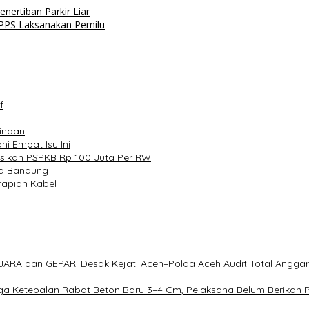
ertiban Parkir Liar
 KPPS Laksanakan Pemilu
f
binaan
 Empat Isu Ini
asikan PSPKB Rp 100 Juta Per RW
ta Bandung
rapian Kabel
ARA dan GEPARI Desak Kejati Aceh–Polda Aceh Audit Total Anggara
duga Ketebalan Rabat Beton Baru 3–4 Cm, Pelaksana Belum Berikan 