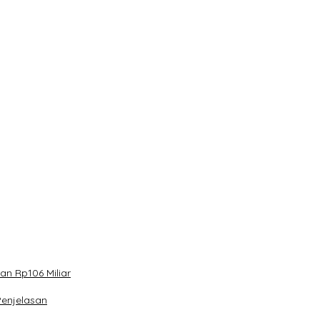
n Rp106 Miliar
Penjelasan