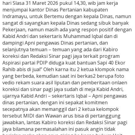
hari Slasa 31 Maret 2026 pukul 14,30, wib jam kerja
menjumpai kantor Dinas Pertanian kabupaten
Indramayu, untuk Bertemu dengan kepala Dinas, namun
sangat di sayangkan kepala Dinas sedang sibuk banyak
Pekerjaan, namun masih ada yang respon positif dengan
Kabid Andri dan sekertaris Muhammad Iqbal dan di
dampingi Apni pengawas Dinas pertanian, dan
selanjutnya temuan – temuan yang ada dari Kabiro
koreksi dan Redaksi Sinar pagi jaya terkait program
Aspirasi partai PDIP diduga kuat bantuan Sapi 40 Ekor
Rahib abis di jual” Oleh karna itu 2 ketua klompok nama
yang berbeda, kemudian saat ini berkas2 berupa foto
vedio rekam suara asil liputan dan pemberitaan onlaen
koreksi dan sinar pagi jaya sudah di meja Kabid Andri,
ujarnya Kabid Andri – sekertaris Iqbal – Apni pengawas
dinas pertanian, dengan ini sepakat komitmen
secepatnya akan memanggil dari 2 ketua kelompok
tersebut MIDI dan Wawan arus bisa di pertanggung
jawabkan, lantas Kabiro koreksi dan Redaksi Sinar pagi
jaya bilamana permasalahan ini pasuk angin tidak