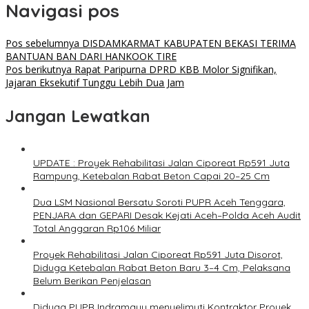
Navigasi pos
Pos sebelumnya
DISDAMKARMAT KABUPATEN BEKASI TERIMA
BANTUAN BAN DARI HANKOOK TIRE
Pos berikutnya
Rapat Paripurna DPRD KBB Molor Signifikan,
Jajaran Eksekutif Tunggu Lebih Dua Jam
Jangan Lewatkan
UPDATE : Proyek Rehabilitasi Jalan Ciporeat Rp591 Juta
Rampung, Ketebalan Rabat Beton Capai 20–25 Cm
Dua LSM Nasional Bersatu Soroti PUPR Aceh Tenggara,
PENJARA dan GEPARI Desak Kejati Aceh–Polda Aceh Audit
Total Anggaran Rp106 Miliar
Proyek Rehabilitasi Jalan Ciporeat Rp591 Juta Disorot,
Diduga Ketebalan Rabat Beton Baru 3–4 Cm, Pelaksana
Belum Berikan Penjelasan
Diduga PUPR Indramayu menyelimuti Kontraktor Proyek