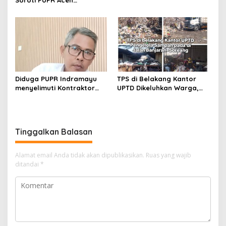
Soroti PUPR Aceh
Tenggara, PENJARA dan
GEPARI Desak Kejati Aceh–
Polda Aceh Audit Total
Anggaran Rp106 Miliar
Diduga PUPR Indramayu
TPS di Belakang Kantor
menyelimuti Kontraktor
UPTD Dikeluhkan Warga,
Proyek jalan Nakal, Tak
DLH Kabupaten Bandung
perdulikan adanya
Diminta Beri Penjelasan
Pengaduan
Tinggalkan Balasan
Alamat email Anda tidak akan dipublikasikan.
Ruas yang wajib
ditandai
*