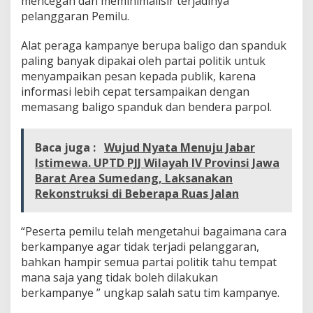
mencegah dan meminimalisir terjadinya
a
pelanggaran Pemilu.
b
u
Alat peraga kampanye berupa baligo dan spanduk
p
paling banyak dipakai oleh partai politik untuk
a
t
menyampaikan pesan kepada publik, karena
e
informasi lebih cepat tersampaikan dengan
n
memasang baligo spanduk dan bendera parpol.
S
u
b
Baca juga :
Wujud Nyata Menuju Jabar
a
Istimewa. UPTD PJJ Wilayah IV Provinsi Jawa
n
g
Barat Area Sumedang, Laksanakan
s
Rekonstruksi di Beberapa Ruas Jalan
u
d
a
“Peserta pemilu telah mengetahui bagaimana cara
h
berkampanye agar tidak terjadi pelanggaran,
B
bahkan hampir semua partai politik tahu tempat
e
r
mana saja yang tidak boleh dilakukan
m
berkampanye ” ungkap salah satu tim kampanye.
u
n