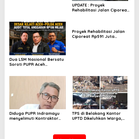
Ciparay Sebut Blangko
UPDATE : Proyek
Terbatas
Rehabilitasi Jalan Ciporeat
Rp591 Juta Rampung,
Ketebalan Rabat Beton
Capai 20–25 Cm
Proyek Rehabilitasi Jalan
Ciporeat Rp591 Juta
Disorot, Diduga Ketebalan
Rabat Beton Baru 3–4 Cm,
Pelaksana Belum Berikan
Penjelasan
Dua LSM Nasional Bersatu
Soroti PUPR Aceh
Tenggara, PENJARA dan
GEPARI Desak Kejati Aceh–
Polda Aceh Audit Total
Anggaran Rp106 Miliar
Diduga PUPR Indramayu
TPS di Belakang Kantor
menyelimuti Kontraktor
UPTD Dikeluhkan Warga,
Proyek jalan Nakal, Tak
DLH Kabupaten Bandung
perdulikan adanya
Diminta Beri Penjelasan
Pengaduan