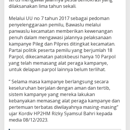
a
dilaksanakan lima tahun sekali.
t
P
Melalui UU no 7 tahun 2017 sebagai pedoman
e
penyelenggaraan pemilu, Bawaslu melalui
r
a
panwaslu kecamatan memberikan kewenangan
g
penuh dalam mengawasi jalannya pelaksanaan
a
kampanye Pileg dan Pilpres ditingkat kecamatan.
U
Partai politik peserta pemilu yang berjumlah 18
n
t
Parpol, dikecamatan patokbeusi hanya 10 Parpol
u
yang telah memasang alat peraga kampanye,
k
untuk delapan parpol lainnya belum terlihat.
P
i
” Selama masa kampanye berlangsung secara
l
e
keseluruhan berjalan dengan aman dan tertib,
g
sistem kampanye yang mereka lakukan
d
kebanyakan memasang alat peraga kampanye dan
a
pertemuan terbatas diwilayahnya masing-masing”
n
ujar Kordiv HP2HM Rizky Syamsul Bahri kepada
P
i
media 08/12/2023.
l
p