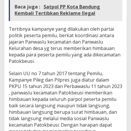
r
Baca juga :
Satpol PP Kota Bandung
e
Kembali Tertibkan Reklame Ilegal
s
d
i
Tertibnya kampanye yang dilakukan oleh partai
K
politik peserta pemilu, berkat koordinasi antara
e
c
jajaran Panwaslu kecamatan dan Panwaslu
a
Kelurahan desa yg terus memberikan himbauan
m
kepada para peserta pemilu yang ada dikecamatan
a
Patokbeusi.
t
a
n
Selain UU no 7 tahun 2017 tentang Pemilu,
P
Kampanye Pileg dan Pilpres juga diatur dalam
a
PKPU 15 tahun 2023 dan Perbawaslu 11 tahun 2023
t
, panwaslu kecamatan Patokbeusi memberikan
o
himbauan kepada seluruh parpol peserta pemilu
k
B
baik secara langsung maupun tidak langsung,
e
himbauan langsung berupa surat himbauan, dan
u
tidak langsung melalui media sosial Panwaslu
s
kecamatan Patokbeusi. Dengan harapan dapat
i
K