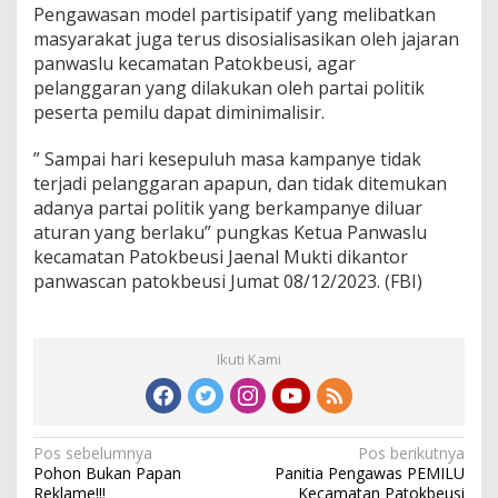
Pengawasan model partisipatif yang melibatkan
c
masyarakat juga terus disosialisasikan oleh jajaran
u
l
panwaslu kecamatan Patokbeusi, agar
a
pelanggaran yang dilakukan oleh partai politik
n
peserta pemilu dapat diminimalisir.
” Sampai hari kesepuluh masa kampanye tidak
terjadi pelanggaran apapun, dan tidak ditemukan
adanya partai politik yang berkampanye diluar
aturan yang berlaku” pungkas Ketua Panwaslu
kecamatan Patokbeusi Jaenal Mukti dikantor
panwascan patokbeusi Jumat 08/12/2023. (FBI)
Ikuti Kami
N
Pos sebelumnya
Pos berikutnya
Pohon Bukan Papan
Panitia Pengawas PEMILU
a
Reklame!!!
Kecamatan Patokbeusi