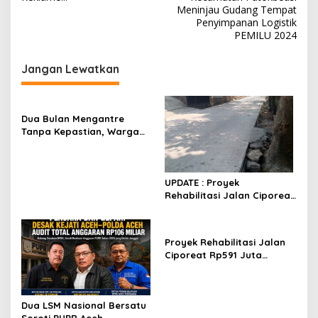
v
Meninjau Gudang Tempat
Penyimpanan Logistik
i
PEMILU 2024
g
Jangan Lewatkan
a
s
i
Dua Bulan Mengantre
p
Tanpa Kepastian, Warga
Keluhkan Lambatnya Cetak
o
KTP-el di Kota Bandung;
s
Kecamatan Babakan
UPDATE : Proyek
Ciparay Sebut Blangko
Rehabilitasi Jalan Ciporeat
Terbatas
Rp591 Juta Rampung,
Ketebalan Rabat Beton
Capai 20–25 Cm
Proyek Rehabilitasi Jalan
Ciporeat Rp591 Juta
Disorot, Diduga Ketebalan
Rabat Beton Baru 3–4 Cm,
Pelaksana Belum Berikan
Dua LSM Nasional Bersatu
Penjelasan