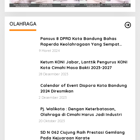
OLAHRAGA
Pansus 8 DPRD Kota Bandung Bahas
Raperda Keolahragaan Yang Sempat
Tertunda
9 Maret 2024
Ketum KONI Jabar, Lanttik Pengurus KONI
Kota Cimahi Masa Bakti 2023-2027
28 Desember 2023
Calendar of Event Dispora Kota Bandung
2024 Diresmikan
2 Desember 2023
Pj. Walikota : Dengan Keterbatasan,
Olahraga di Cimahi Harus Jadi Industri
20 Oktober 2023
SD N 062 Ciujung Raih Prestasi Gemilang
Pada Kejuaraan Karate