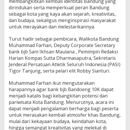
membangkitkan kembali identitas Bandung yang
0
dirindukan serta memperkuat peran Bandung
0
sebagai kota yang kaya akan sejarah, kreativitas,
P
e
dan budaya, sekaligus menginspirasi masyarakat
l
untuk merayakan dan melestarikannya.
a
r
Turut hadir sebagai pembicara, Walikota Bandung
i
Muhammad Farhan, Deputy Corporate Secretary
H
i
bank bjb Sani Ikhsan Maulana , Pemimpin Redaksi
d
Harian Kompas Sutta Dharmasaputra, Sekretaris
u
Jenderal Persatuan Atletik Seluruh Indonesia (PASI)
p
Tigor Tanjung, serta pelari elit Robby Sianturi.
k
a
n
Muhammad Farhan ikut mengutarakan
I
harapannya agar bank bjb Bandoeng 10K dapat
d
menjadi katalis bagi kebangkitan potensi dan
e
pariwisata Kota Bandung. Menurutnya, acara ini
n
t
dapat menjadi pengalaman berharga bagi peserta
i
untuk merasakan kembali atmosfer khas Bandung,
t
mulai dari kekayaan budaya, keindahan kota,
a
hingga semangat kreativitas yang melekat di
s