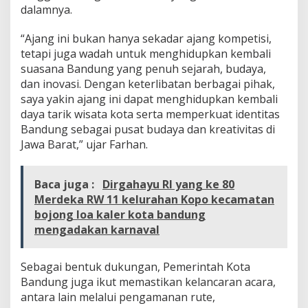
dalamnya.
L
e
w
“Ajang ini bukan hanya sekadar ajang kompetisi,
a
tetapi juga wadah untuk menghidupkan kembali
t
suasana Bandung yang penuh sejarah, budaya,
O
dan inovasi. Dengan keterlibatan berbagai pihak,
l
a
saya yakin ajang ini dapat menghidupkan kembali
h
daya tarik wisata kota serta memperkuat identitas
r
Bandung sebagai pusat budaya dan kreativitas di
a
Jawa Barat,” ujar Farhan.
g
a
d
a
Baca juga :
Dirgahayu RI yang ke 80
n
Merdeka RW 11 kelurahan Kopo kecamatan
B
bojong loa kaler kota bandung
u
mengadakan karnaval
d
a
y
Sebagai bentuk dukungan, Pemerintah Kota
a
Bandung juga ikut memastikan kelancaran acara,
antara lain melalui pengamanan rute,