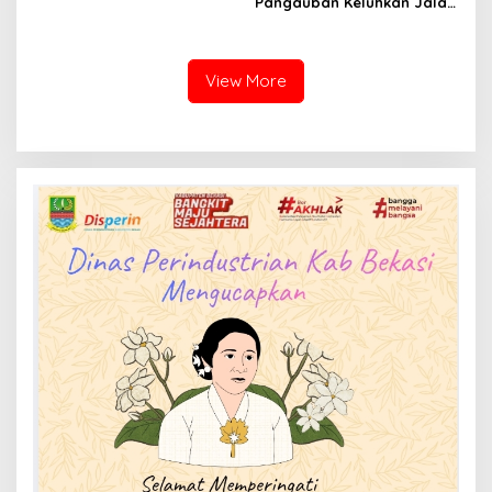
Pangauban Keluhkan Jalan
Rusak Bertahun-tahun,
Warga Tagih Janji
Perbaikan
View More