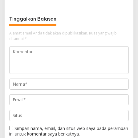
Warga Tagih Janji
Perbaikan
Tinggalkan Balasan
Alamat email Anda tidak akan dipublikasikan.
Ruas yang wajib
ditandai
*
Simpan nama, email, dan situs web saya pada peramban
ini untuk komentar saya berikutnya.