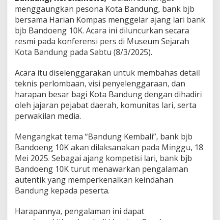
e
menggaungkan pesona Kota Bandung, bank bjb
n
bersama Harian Kompas menggelar ajang lari bank
g
bjb Bandoeng 10K. Acara ini diluncurkan secara
1
0
resmi pada konferensi pers di Museum Sejarah
K
Kota Bandung pada Sabtu (8/3/2025).
D
i
Acara itu diselenggarakan untuk membahas detail
l
teknis perlombaan, visi penyelenggaraan, dan
u
n
harapan besar bagi Kota Bandung dengan dihadiri
c
oleh jajaran pejabat daerah, komunitas lari, serta
u
perwakilan media.
r
k
Mengangkat tema “Bandung Kembali”, bank bjb
a
n
Bandoeng 10K akan dilaksanakan pada Minggu, 18
,
Mei 2025. Sebagai ajang kompetisi lari, bank bjb
A
Bandoeng 10K turut menawarkan pengalaman
j
autentik yang memperkenalkan keindahan
a
Bandung kepada peserta.
k
3
.
Harapannya, pengalaman ini dapat
0