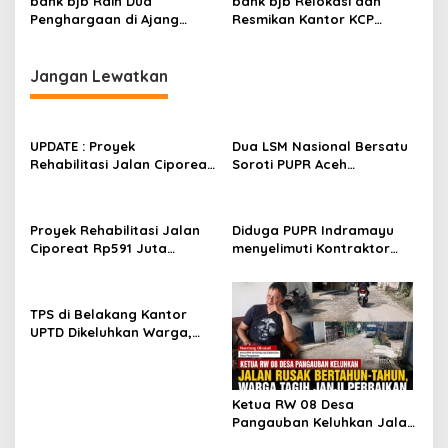
bank bjb Raih Dua
bank bjb Relokasi dan
Penghargaan di Ajang
Resmikan Kantor KCP
Investing on Climate
Sudirman Bogor untuk
Awards 2024
Tingkatkan Pelayanan
Nasabah
Jangan Lewatkan
UPDATE : Proyek
Dua LSM Nasional Bersatu
Rehabilitasi Jalan Ciporeat
Soroti PUPR Aceh
Rp591 Juta Rampung,
Tenggara, PENJARA dan
Ketebalan Rabat Beton
GEPARI Desak Kejati Aceh–
Capai 20–25 Cm
Polda Aceh Audit Total
Proyek Rehabilitasi Jalan
Diduga PUPR Indramayu
Anggaran Rp106 Miliar
Ciporeat Rp591 Juta
menyelimuti Kontraktor
Disorot, Diduga Ketebalan
Proyek jalan Nakal, Tak
Rabat Beton Baru 3–4 Cm,
perdulikan adanya
Pelaksana Belum Berikan
Pengaduan
TPS di Belakang Kantor
Penjelasan
UPTD Dikeluhkan Warga,
DLH Kabupaten Bandung
Diminta Beri Penjelasan
Ketua RW 08 Desa
Pangauban Keluhkan Jalan
Rusak Bertahun-tahun,