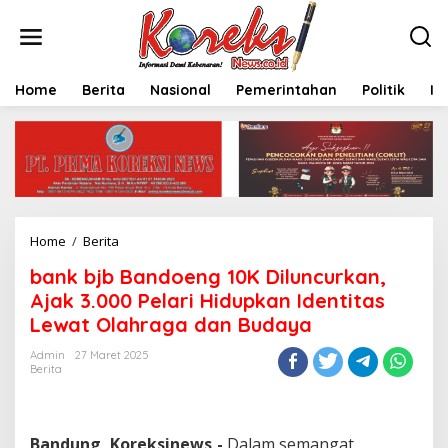
L
e
w
a
t
Home
Berita
Nasional
Pemerintahan
Politik
In
i
k
e
k
o
n
t
e
Home
/
Berita
b
n
a
bank bjb Bandoeng 10K Diluncurkan,
n
k
Ajak 3.000 Pelari Hidupkan Identitas
b
Lewat Olahraga dan Budaya
j
b
Admin
27 Maret 2025
B
Berita
a
n
d
o
Bandung, Koreksinews,-
Dalam semangat