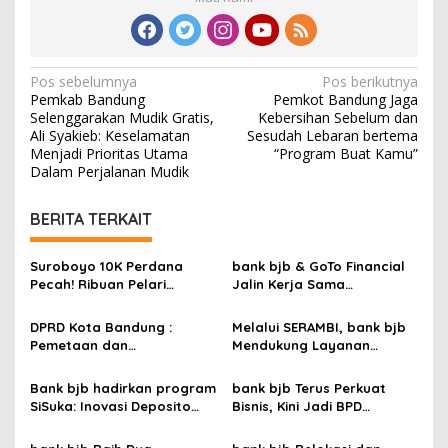
N
Pos sebelumnya
Pos berikutnya
Pemkab Bandung
Pemkot Bandung Jaga
a
Selenggarakan Mudik Gratis,
Kebersihan Sebelum dan
v
Ali Syakieb: Keselamatan
Sesudah Lebaran bertema
Menjadi Prioritas Utama
“Program Buat Kamu”
i
Dalam Perjalanan Mudik
g
BERITA TERKAIT
a
s
Suroboyo 10K Perdana
bank bjb & GoTo Financial
i
Pecah! Ribuan Pelari
Jalin Kerja Sama
p
Ramaikan Surabaya, Sport
Penguatan Layanan Bagi
Tourism Makin Bergairah
Nasabah
DPRD Kota Bandung :
Melalui SERAMBI, bank bjb
o
Pemetaan dan
Mendukung Layanan
s
Pemberdayaan Tenaga
Penukaran Uang untuk
Kesehatan Perlu
Kebutuhan Ramadan dan
Bank bjb hadirkan program
bank bjb Terus Perkuat
Dioptimalkan
Lebaran
SiSuka: Inovasi Deposito
Bisnis, Kini Jadi BPD
Suka-Suka dengan hadiah
Pertama Penyimpan Dana
menarik
Margin di Indonesia