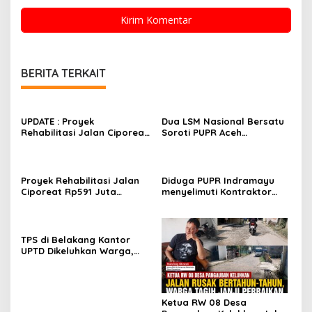
BERITA TERKAIT
UPDATE : Proyek
Dua LSM Nasional Bersatu
Rehabilitasi Jalan Ciporeat
Soroti PUPR Aceh
Rp591 Juta Rampung,
Tenggara, PENJARA dan
Ketebalan Rabat Beton
GEPARI Desak Kejati Aceh–
Capai 20–25 Cm
Polda Aceh Audit Total
Anggaran Rp106 Miliar
Proyek Rehabilitasi Jalan
Diduga PUPR Indramayu
Ciporeat Rp591 Juta
menyelimuti Kontraktor
Disorot, Diduga Ketebalan
Proyek jalan Nakal, Tak
Rabat Beton Baru 3–4 Cm,
perdulikan adanya
Pelaksana Belum Berikan
Pengaduan
Penjelasan
TPS di Belakang Kantor
UPTD Dikeluhkan Warga,
DLH Kabupaten Bandung
Diminta Beri Penjelasan
Ketua RW 08 Desa