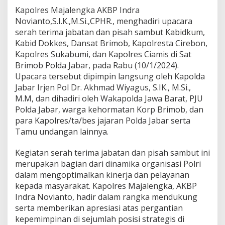
L
Kapolres Majalengka AKBP Indra
E
Novianto,S.I.K.,M.Si.,CPHR., menghadiri upacara
N
serah terima jabatan dan pisah sambut Kabidkum,
G
K
Kabid Dokkes, Dansat Brimob, Kapolresta Cirebon,
A
Kapolres Sukabumi, dan Kapolres Ciamis di Sat
H
Brimob Polda Jabar, pada Rabu (10/1/2024).
A
Upacara tersebut dipimpin langsung oleh Kapolda
D
I
Jabar Irjen Pol Dr. Akhmad Wiyagus, S.IK., M.Si.,
R
M.M, dan dihadiri oleh Wakapolda Jawa Barat, PJU
I
Polda Jabar, warga kehormatan Korp Brimob, dan
U
para Kapolres/ta/bes jajaran Polda Jabar serta
P
Tamu undangan lainnya.
A
C
A
Kegiatan serah terima jabatan dan pisah sambut ini
R
merupakan bagian dari dinamika organisasi Polri
A
dalam mengoptimalkan kinerja dan pelayanan
S
kepada masyarakat. Kapolres Majalengka, AKBP
E
R
Indra Novianto, hadir dalam rangka mendukung
A
serta memberikan apresiasi atas pergantian
H
kepemimpinan di sejumlah posisi strategis di
T