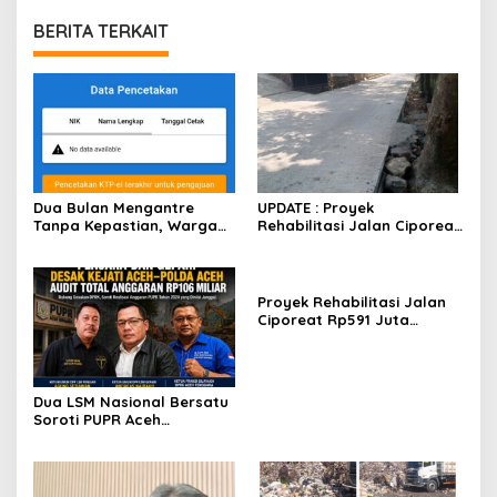
BERITA TERKAIT
Dua Bulan Mengantre
UPDATE : Proyek
Tanpa Kepastian, Warga
Rehabilitasi Jalan Ciporeat
Keluhkan Lambatnya Cetak
Rp591 Juta Rampung,
KTP-el di Kota Bandung;
Ketebalan Rabat Beton
Kecamatan Babakan
Capai 20–25 Cm
Ciparay Sebut Blangko
Proyek Rehabilitasi Jalan
Terbatas
Ciporeat Rp591 Juta
Disorot, Diduga Ketebalan
Rabat Beton Baru 3–4 Cm,
Pelaksana Belum Berikan
Penjelasan
Dua LSM Nasional Bersatu
Soroti PUPR Aceh
Tenggara, PENJARA dan
GEPARI Desak Kejati Aceh–
Polda Aceh Audit Total
Anggaran Rp106 Miliar