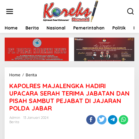
L
e
w
a
t
Home
Berita
Nasional
Pemerintahan
Politik
In
i
k
e
k
o
n
t
e
Home
/
Berita
K
n
A
KAPOLRES MAJALENGKA HADIRI
P
O
UPACARA SERAH TERIMA JABATAN DAN
L
PISAH SAMBUT PEJABAT DI JAJARAN
R
POLDA JABAR
E
S
Admin
13 Januari 2024
M
Berita
A
J
A