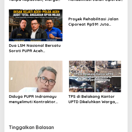
Keluhkan Lambatnya Cetak
Rp591 Juta Rampung,
KTP-el di Kota Bandung;
Ketebalan Rabat Beton
Kecamatan Babakan
Capai 20–25 Cm
Proyek Rehabilitasi Jalan
Ciparay Sebut Blangko
Ciporeat Rp591 Juta
Terbatas
Disorot, Diduga Ketebalan
Rabat Beton Baru 3–4 Cm,
Pelaksana Belum Berikan
Dua LSM Nasional Bersatu
Penjelasan
Soroti PUPR Aceh
Tenggara, PENJARA dan
GEPARI Desak Kejati Aceh–
Polda Aceh Audit Total
Anggaran Rp106 Miliar
Diduga PUPR Indramayu
TPS di Belakang Kantor
menyelimuti Kontraktor
UPTD Dikeluhkan Warga,
Proyek jalan Nakal, Tak
DLH Kabupaten Bandung
perdulikan adanya
Diminta Beri Penjelasan
Pengaduan
Tinggalkan Balasan