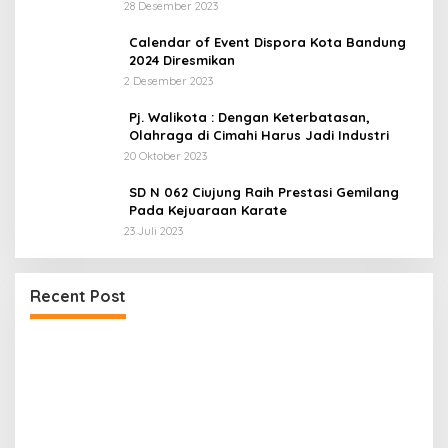
28 Desember 2023
Calendar of Event Dispora Kota Bandung
2024 Diresmikan
2 Desember 2023
Pj. Walikota : Dengan Keterbatasan,
Olahraga di Cimahi Harus Jadi Industri
20 Oktober 2023
SD N 062 Ciujung Raih Prestasi Gemilang
Pada Kejuaraan Karate
23 Juli 2023
a
UPDATE : Proyek Rehabilitasi Jalan Ciporeat
Recent Post
Rp591 Juta Rampung, Ketebalan Rabat Beton
Capai 20–25 Cm