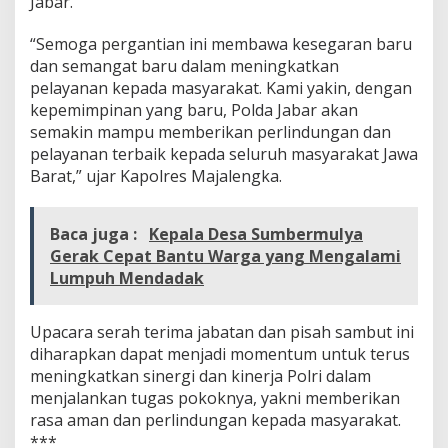
Jabar.
T
P
“Semoga pergantian ini membawa kesegaran baru
E
dan semangat baru dalam meningkatkan
J
A
pelayanan kepada masyarakat. Kami yakin, dengan
B
kepemimpinan yang baru, Polda Jabar akan
A
semakin mampu memberikan perlindungan dan
T
pelayanan terbaik kepada seluruh masyarakat Jawa
D
Barat,” ujar Kapolres Majalengka.
I
J
A
J
Baca juga :
Kepala Desa Sumbermulya
A
Gerak Cepat Bantu Warga yang Mengalami
R
Lumpuh Mendadak
A
N
P
Upacara serah terima jabatan dan pisah sambut ini
O
diharapkan dapat menjadi momentum untuk terus
L
D
meningkatkan sinergi dan kinerja Polri dalam
A
menjalankan tugas pokoknya, yakni memberikan
J
rasa aman dan perlindungan kepada masyarakat.
A
***
B