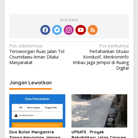
A
R
Ikuti Kami
N
Pos sebelumnya
Pos berikutnya
Terowongan Ruas Jalan Tol
Pertahankan Situasi
a
Cisumdawu Aman Dilalui
Kondusif, Menkominfo
v
Masyarakat
Imbau Jaga Jempol di Ruang
Digital
i
g
Jangan Lewatkan
a
s
i
p
o
s
Dua Bulan Mengantre
UPDATE : Proyek
Tanpa Kepastian, Warga
Rehabilitasi Jalan Ciporeat