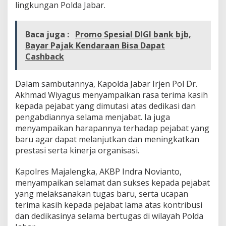
lingkungan Polda Jabar.
E
R
I
M
Baca juga :
Promo Spesial DIGI bank bjb,
A
Bayar Pajak Kendaraan Bisa Dapat
J
Cashback
A
B
A
Dalam sambutannya, Kapolda Jabar Irjen Pol Dr.
T
Akhmad Wiyagus menyampaikan rasa terima kasih
A
kepada pejabat yang dimutasi atas dedikasi dan
N
D
pengabdiannya selama menjabat. Ia juga
A
menyampaikan harapannya terhadap pejabat yang
N
baru agar dapat melanjutkan dan meningkatkan
P
prestasi serta kinerja organisasi.
I
S
A
Kapolres Majalengka, AKBP Indra Novianto,
H
menyampaikan selamat dan sukses kepada pejabat
S
yang melaksanakan tugas baru, serta ucapan
A
terima kasih kepada pejabat lama atas kontribusi
M
B
dan dedikasinya selama bertugas di wilayah Polda
U