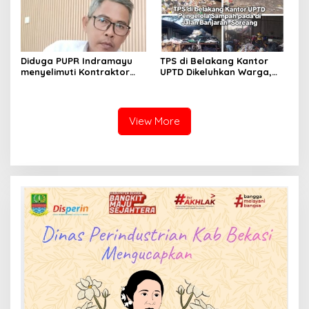
Diduga PUPR Indramayu
TPS di Belakang Kantor
menyelimuti Kontraktor
UPTD Dikeluhkan Warga,
Proyek jalan Nakal, Tak
DLH Kabupaten Bandung
perdulikan adanya
Diminta Beri Penjelasan
Pengaduan
View More