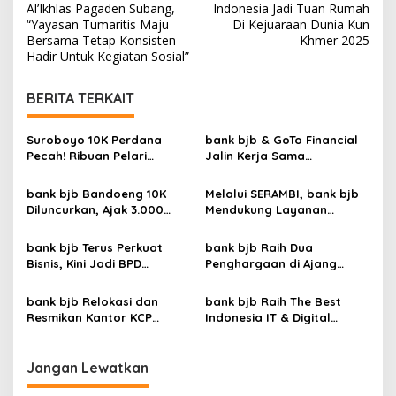
a
Al’Ikhlas Pagaden Subang,
Indonesia Jadi Tuan Rumah
v
“Yayasan Tumaritis Maju
Di Kejuaraan Dunia Kun
Bersama Tetap Konsisten
Khmer 2025
i
Hadir Untuk Kegiatan Sosial”
g
BERITA TERKAIT
a
s
Suroboyo 10K Perdana
bank bjb & GoTo Financial
i
Pecah! Ribuan Pelari
Jalin Kerja Sama
p
Ramaikan Surabaya, Sport
Penguatan Layanan Bagi
Tourism Makin Bergairah
Nasabah
bank bjb Bandoeng 10K
Melalui SERAMBI, bank bjb
o
Diluncurkan, Ajak 3.000
Mendukung Layanan
s
Pelari Hidupkan Identitas
Penukaran Uang untuk
Lewat Olahraga dan
Kebutuhan Ramadan dan
bank bjb Terus Perkuat
bank bjb Raih Dua
Budaya
Lebaran
Bisnis, Kini Jadi BPD
Penghargaan di Ajang
Pertama Penyimpan Dana
Investing on Climate
Margin di Indonesia
Awards 2024
bank bjb Relokasi dan
bank bjb Raih The Best
Resmikan Kantor KCP
Indonesia IT & Digital
Sudirman Bogor untuk
Operational Excellence
Tingkatkan Pelayanan
Award 2024
Nasabah
Jangan Lewatkan