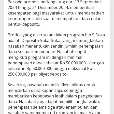
Periode promosi berlangsung dari 17 September
i
2024 hingga 31 Desember 2024, memberikan
a
kesempatan bagi masyarakat untuk mendapatkan
h
m
keuntungan lebih saat menempatkan dana dalam
e
bentuk deposito.
n
a
Produk yang disertakan dalam program bjb SiSuka
r
adalah Deposito Suka-Suka, yang memungkinkan
i
k
nasabah menentukan sendiri jumlah penempatan
dana sesuai kemampuan. Nasabah dapat
mengikuti program ini dengan minimal
penempatan dana sebesar Rp 50.000.000,- dengan
kelipatan Rp 50.000.000 hingga maksimal Rp
250.000.000 per bilyet deposito.
Selain itu, nasabah memiliki fleksibilitas untuk
mencairkan dana kapan saja, sehingga
memberikan kebebasan lebih dalam pengelolaan
dana. Nasabah juga dapat memilih jangka waktu
penempatan selama tiga atau enam bulan, dan
nasabah yang mengikuti program ini masih akan