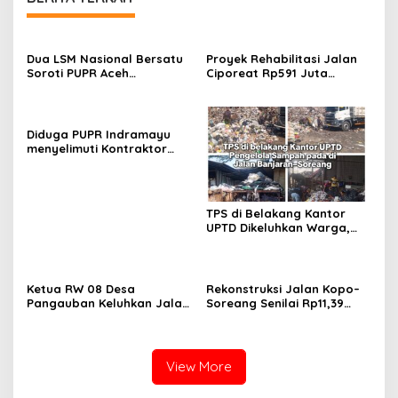
Dua LSM Nasional Bersatu
Proyek Rehabilitasi Jalan
Soroti PUPR Aceh
Ciporeat Rp591 Juta
Tenggara, PENJARA dan
Disorot, Diduga Ketebalan
GEPARI Desak Kejati Aceh–
Rabat Beton Baru 3–4 Cm,
Polda Aceh Audit Total
Pelaksana Belum Berikan
Anggaran Rp106 Miliar
Penjelasan
Diduga PUPR Indramayu
menyelimuti Kontraktor
Proyek jalan Nakal, Tak
perdulikan adanya
Pengaduan
TPS di Belakang Kantor
UPTD Dikeluhkan Warga,
DLH Kabupaten Bandung
Diminta Beri Penjelasan
Ketua RW 08 Desa
Rekonstruksi Jalan Kopo–
Pangauban Keluhkan Jalan
Soreang Senilai Rp11,39
Rusak Bertahun-tahun,
Miliar Dimulai, Diharapkan
Warga Tagih Janji
Tingkatkan Kenyamanan
Perbaikan
Pengguna Jalan
View More