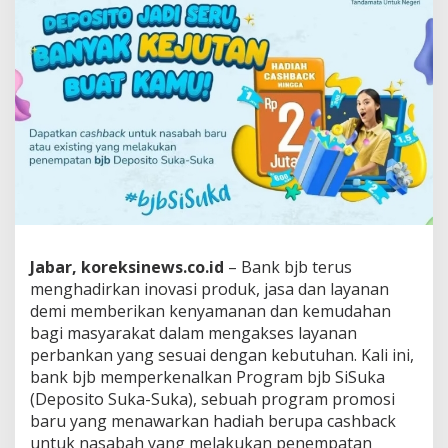
k
a
n
p
r
o
g
r
a
m
S
i
S
u
k
Jabar, koreksinews.co.id
– Bank bjb terus
a
menghadirkan inovasi produk, jasa dan layanan
:
demi memberikan kenyamanan dan kemudahan
I
bagi masyarakat dalam mengakses layanan
n
o
perbankan yang sesuai dengan kebutuhan. Kali ini,
v
bank bjb memperkenalkan Program bjb SiSuka
a
(Deposito Suka-Suka), sebuah program promosi
s
baru yang menawarkan hadiah berupa cashback
i
untuk nasabah yang melakukan penempatan
D