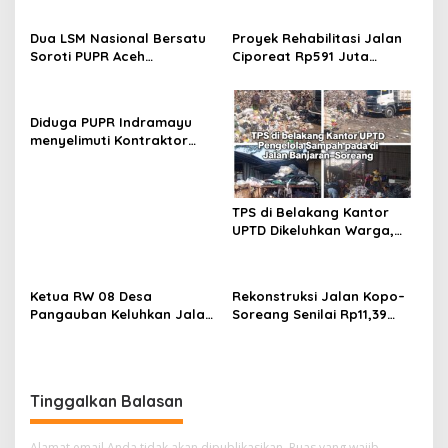
Dua LSM Nasional Bersatu
Proyek Rehabilitasi Jalan
Soroti PUPR Aceh
Ciporeat Rp591 Juta
Tenggara, PENJARA dan
Disorot, Diduga Ketebalan
GEPARI Desak Kejati Aceh–
Rabat Beton Baru 3–4 Cm,
Polda Aceh Audit Total
Pelaksana Belum Berikan
Diduga PUPR Indramayu
Anggaran Rp106 Miliar
Penjelasan
menyelimuti Kontraktor
Proyek jalan Nakal, Tak
perdulikan adanya
Pengaduan
TPS di Belakang Kantor
UPTD Dikeluhkan Warga,
DLH Kabupaten Bandung
Diminta Beri Penjelasan
Ketua RW 08 Desa
Rekonstruksi Jalan Kopo–
Pangauban Keluhkan Jalan
Soreang Senilai Rp11,39
Rusak Bertahun-tahun,
Miliar Dimulai, Diharapkan
Warga Tagih Janji
Tingkatkan Kenyamanan
Perbaikan
Pengguna Jalan
Tinggalkan Balasan
Alamat email Anda tidak akan dipublikasikan.
Ruas yang wajib