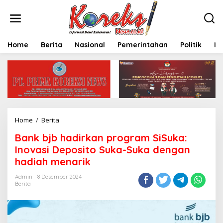
L
e
w
a
t
Home
Berita
Nasional
Pemerintahan
Politik
In
i
k
e
k
o
n
t
e
Home
/
Berita
B
n
a
Bank bjb hadirkan program SiSuka:
n
k
Inovasi Deposito Suka-Suka dengan
b
hadiah menarik
j
b
Admin
8 Desember 2024
h
Berita
a
d
i
r