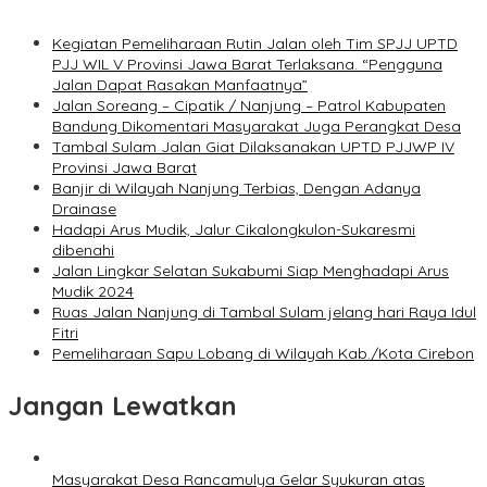
Kegiatan Pemeliharaan Rutin Jalan oleh Tim SPJJ UPTD
PJJ WIL V Provinsi Jawa Barat Terlaksana. “Pengguna
Jalan Dapat Rasakan Manfaatnya”
Jalan Soreang – Cipatik / Nanjung – Patrol Kabupaten
Bandung Dikomentari Masyarakat Juga Perangkat Desa
Tambal Sulam Jalan Giat Dilaksanakan UPTD PJJWP IV
Provinsi Jawa Barat
Banjir di Wilayah Nanjung Terbias, Dengan Adanya
Drainase
Hadapi Arus Mudik, Jalur Cikalongkulon-Sukaresmi
dibenahi
Jalan Lingkar Selatan Sukabumi Siap Menghadapi Arus
Mudik 2024
Ruas Jalan Nanjung di Tambal Sulam jelang hari Raya Idul
Fitri
Pemeliharaan Sapu Lobang di Wilayah Kab./Kota Cirebon
Jangan Lewatkan
Masyarakat Desa Rancamulya Gelar Syukuran atas