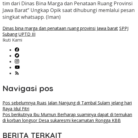
tim dari Dinas Bina Marga dan Penataan Ruang Provinsi
Jawa Barat” Ungkap Opik saat dihubungi memlalui pesan
singkat whatsapp. (Iman)
Dinas bina marga dan penataan ruang provinsi Jawa barat
SPPJ
Subang
UPTD III
Ikuti Kami
Navigasi pos
Pos sebelumnya
Ruas Jalan Nanjung di Tambal Sulam jelang hari
Raya Idul Fitri
Pos berikutnya
Ibu Mumun Berharap suaminya dapat di temukan
di korban longsor Desa sukaresmi kecamatan Rongga KBB
BERITA TERKAIT