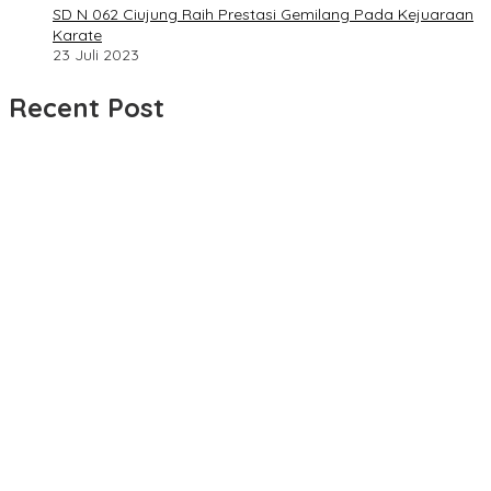
SD N 062 Ciujung Raih Prestasi Gemilang Pada Kejuaraan
Karate
23 Juli 2023
Recent Post
UPDATE : Proyek Rehabilitasi Jalan Ciporeat Rp591 Juta
Rampung, Ketebalan Rabat Beton Capai 20–25 Cm
Dua LSM Nasional Bersatu Soroti PUPR Aceh Tenggara, PENJARA
dan GEPARI Desak Kejati Aceh–Polda Aceh Audit Total Anggaran
Rp106 Miliar
Proyek Rehabilitasi Jalan Ciporeat Rp591 Juta Disorot, Diduga
Ketebalan Rabat Beton Baru 3–4 Cm, Pelaksana Belum Berikan
Penjelasan
Masyarakat Desa Rancamulya Gelar Syukuran atas Selesainya
Pembangunan Jalan Betonisasi.
Diduga PUPR Indramayu menyelimuti Kontraktor Proyek jalan