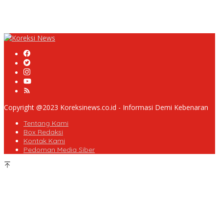
Pembangunan Jalan Betonisasi.
Diduga PUPR Indramayu menyelimuti Kontraktor Proyek jalan
Nakal, Tak perdulikan adanya Pengaduan
Copyright @2023 Koreksinews.co.id - Informasi Demi Kebenaran
Tentang Kami
Box Redaksi
Kontak Kami
Pedoman Media Siber