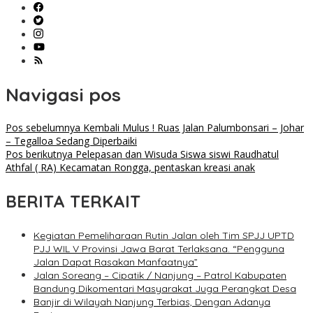
Navigasi pos
Pos sebelumnya
Kembali Mulus ! Ruas Jalan Palumbonsari – Johar
– Tegalloa Sedang Diperbaiki
Pos berikutnya
Pelepasan dan Wisuda Siswa siswi Raudhatul
Athfal ( RA) Kecamatan Rongga, pentaskan kreasi anak
BERITA TERKAIT
Kegiatan Pemeliharaan Rutin Jalan oleh Tim SPJJ UPTD
PJJ WIL V Provinsi Jawa Barat Terlaksana. “Pengguna
Jalan Dapat Rasakan Manfaatnya”
Jalan Soreang – Cipatik / Nanjung – Patrol Kabupaten
Bandung Dikomentari Masyarakat Juga Perangkat Desa
Banjir di Wilayah Nanjung Terbias, Dengan Adanya