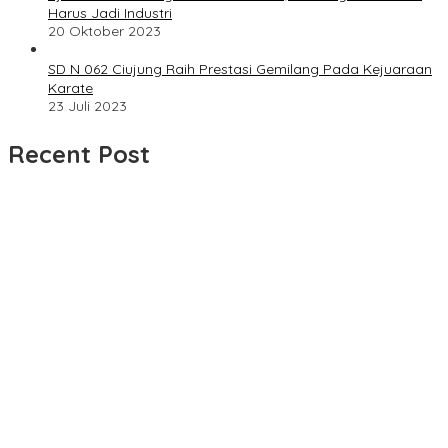
Harus Jadi Industri
20 Oktober 2023
SD N 062 Ciujung Raih Prestasi Gemilang Pada Kejuaraan
Karate
23 Juli 2023
Recent Post
UPDATE : Proyek Rehabilitasi Jalan Ciporeat Rp591 Juta
Rampung, Ketebalan Rabat Beton Capai 20–25 Cm
Dua LSM Nasional Bersatu Soroti PUPR Aceh Tenggara, PENJARA
dan GEPARI Desak Kejati Aceh–Polda Aceh Audit Total Anggaran
Rp106 Miliar
Proyek Rehabilitasi Jalan Ciporeat Rp591 Juta Disorot, Diduga
Ketebalan Rabat Beton Baru 3–4 Cm, Pelaksana Belum Berikan
Penjelasan
Masyarakat Desa Rancamulya Gelar Syukuran atas Selesainya