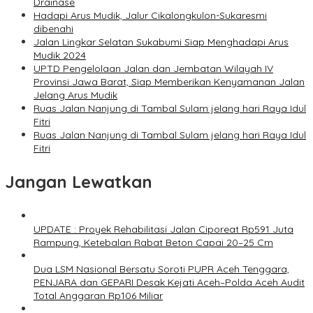
Drainase
Hadapi Arus Mudik, Jalur Cikalongkulon-Sukaresmi
dibenahi
Jalan Lingkar Selatan Sukabumi Siap Menghadapi Arus
Mudik 2024
UPTD Pengelolaan Jalan dan Jembatan Wilayah IV
Provinsi Jawa Barat, Siap Memberikan Kenyamanan Jalan
Jelang Arus Mudik
Ruas Jalan Nanjung di Tambal Sulam jelang hari Raya Idul
Fitri
Ruas Jalan Nanjung di Tambal Sulam jelang hari Raya Idul
Fitri
Jangan Lewatkan
UPDATE : Proyek Rehabilitasi Jalan Ciporeat Rp591 Juta
Rampung, Ketebalan Rabat Beton Capai 20–25 Cm
Dua LSM Nasional Bersatu Soroti PUPR Aceh Tenggara,
PENJARA dan GEPARI Desak Kejati Aceh–Polda Aceh Audit
Total Anggaran Rp106 Miliar