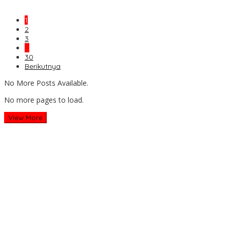
1
2
3
…
30
Berikutnya
No More Posts Available.
No more pages to load.
View More