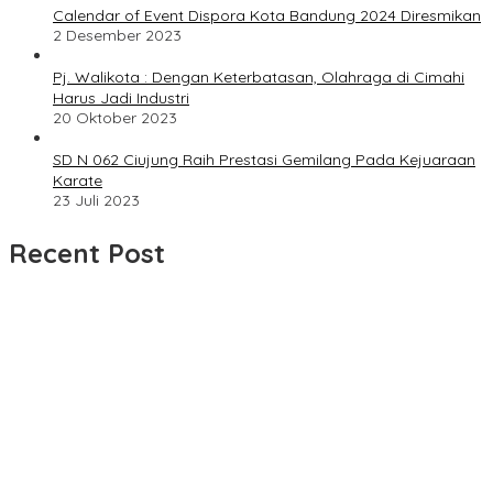
Calendar of Event Dispora Kota Bandung 2024 Diresmikan
2 Desember 2023
Pj. Walikota : Dengan Keterbatasan, Olahraga di Cimahi
Harus Jadi Industri
20 Oktober 2023
SD N 062 Ciujung Raih Prestasi Gemilang Pada Kejuaraan
Karate
23 Juli 2023
Recent Post
UPDATE : Proyek Rehabilitasi Jalan Ciporeat Rp591 Juta
Rampung, Ketebalan Rabat Beton Capai 20–25 Cm
Dua LSM Nasional Bersatu Soroti PUPR Aceh Tenggara, PENJARA
dan GEPARI Desak Kejati Aceh–Polda Aceh Audit Total Anggaran
Rp106 Miliar
Proyek Rehabilitasi Jalan Ciporeat Rp591 Juta Disorot, Diduga