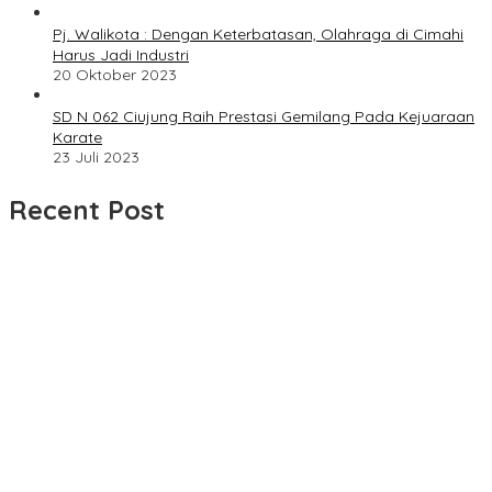
Pj. Walikota : Dengan Keterbatasan, Olahraga di Cimahi
Harus Jadi Industri
20 Oktober 2023
SD N 062 Ciujung Raih Prestasi Gemilang Pada Kejuaraan
Karate
23 Juli 2023
Recent Post
Dua Bulan Mengantre Tanpa Kepastian, Warga Keluhkan
Lambatnya Cetak KTP-el di Kota Bandung; Kecamatan Babakan
Ciparay Sebut Blangko Terbatas
UPDATE : Proyek Rehabilitasi Jalan Ciporeat Rp591 Juta
Rampung, Ketebalan Rabat Beton Capai 20–25 Cm
Dua LSM Nasional Bersatu Soroti PUPR Aceh Tenggara, PENJARA
dan GEPARI Desak Kejati Aceh–Polda Aceh Audit Total Anggaran
Rp106 Miliar