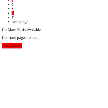
1
2
3
…
11
Berikutnya
No More Posts Available.
No more pages to load.
View More