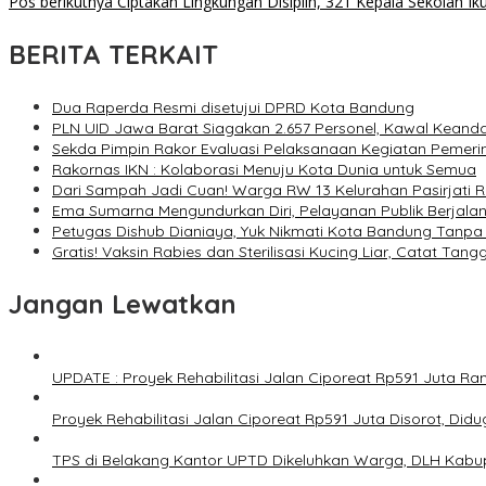
Pos berikutnya
Ciptakan Lingkungan Disiplin, 321 Kepala Sekolah Ik
BERITA TERKAIT
Dua Raperda Resmi disetujui DPRD Kota Bandung
PLN UID Jawa Barat Siagakan 2.657 Personel, Kawal Keanda
Sekda Pimpin Rakor Evaluasi Pelaksanaan Kegiatan Pemer
Rakornas IKN : Kolaborasi Menuju Kota Dunia untuk Semua
Dari Sampah Jadi Cuan! Warga RW 13 Kelurahan Pasirjati 
Ema Sumarna Mengundurkan Diri, Pelayanan Publik Berjala
Petugas Dishub Dianiaya, Yuk Nikmati Kota Bandung Tanpa
Gratis! Vaksin Rabies dan Sterilisasi Kucing Liar, Catat Tan
Jangan Lewatkan
UPDATE : Proyek Rehabilitasi Jalan Ciporeat Rp591 Juta 
Proyek Rehabilitasi Jalan Ciporeat Rp591 Juta Disorot, Di
TPS di Belakang Kantor UPTD Dikeluhkan Warga, DLH Kabup