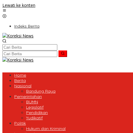
Lewati ke konten
Indeks Berita
Home
Berita
Nasional
Bandung Raya
Pemerintahan
BUMN
Legislatif
Pendidikan
Yudikatif
Politik
Hukum dan Kriminal