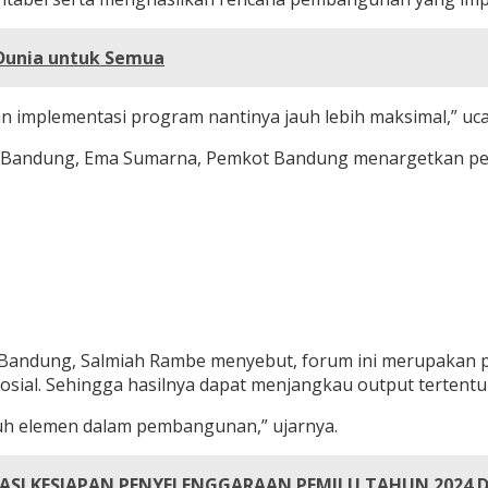
 Dunia untuk Semua
kan implementasi program nantinya jauh lebih maksimal,” uc
a Bandung, Ema Sumarna, Pemkot Bandung menargetkan per
 Bandung, Salmiah Rambe menyebut, forum ini merupakan 
sial. Sehingga hasilnya dapat menjangkau output tertentu
ruh elemen dalam pembangunan,” ujarnya.
ASI KESIAPAN PENYELENGGARAAN PEMILU TAHUN 2024 D