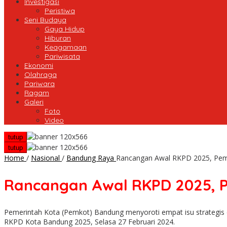
Investigasi
Peristiwa
Seni Budaya
Gaya Hidup
Hiburan
Keagamaan
Pariwisata
Ekonomi
Olahraga
Pariwara
Ragam
Galeri
Foto
Video
tutup
tutup
Home
/
Nasional
/
Bandung Raya
Rancangan Awal RKPD 2025, Pemk
Rancangan Awal RKPD 2025, P
Pemerintah Kota (Pemkot) Bandung menyoroti empat isu strategis
RKPD Kota Bandung 2025, Selasa 27 Februari 2024.