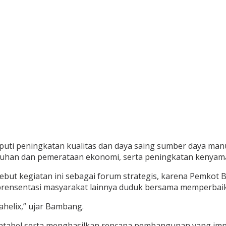
puti peningkatan kualitas dan daya saing sumber daya man
umbuhan dan pemerataan ekonomi, serta peningkatan kenyam
ebut kegiatan ini sebagai forum strategis, karena Pemko
reprensentasi masyarakat lainnya duduk bersama memperba
ahelix,” ujar Bambang.
akuntabel serta menghasilkan rencana pembangunan yang imp