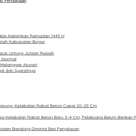
uti Pembinaan
lan Kelistrikan Ramadan 1445 H
intah Kabupaten Bogor
Raup Untung Jutaan Rupiah
n Normal
 Melanggar Aturan!
ggal dan Syaratnya
Rampung, Ketebalan Rabat Beton Capai 20–25 Cm
duga Ketebalan Rabat Beton Baru 3–4 Cm, Pelaksana Belum Berikan 
aten Bandung Diminta Beri Penjelasan