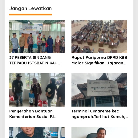
KBB belum membuahkan
Desa sukaresmi kecamatan
Hasil
Rongga KBB
Jangan Lewatkan
37 PESERTA SINDANG
Rapat Paripurna DPRD KBB
TERPADU ISTSBAT NIKAH
Molor Signifikan, Jajaran
PENGADILAN AGAMA
Eksekutif Tunggu Lebih Dua
DILAKSANAKAN GOR DESA
Jam
KARANG ANYAR -BERJALAN
LANCAR
Penyerahan Bantuan
Terminal Cimareme kec
Kementerian Sosial RI
ngamprah.Terlihat Kumuh,
Untuk Korban Tanah
Genangan Air Mengganggu
Longsor
Aktivitas Pedagang