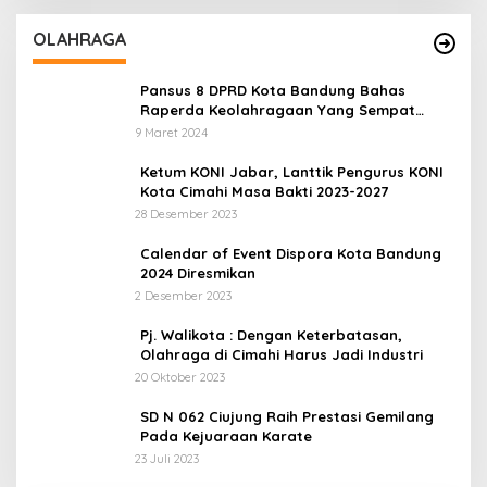
OLAHRAGA
Pansus 8 DPRD Kota Bandung Bahas
Raperda Keolahragaan Yang Sempat
Tertunda
9 Maret 2024
Ketum KONI Jabar, Lanttik Pengurus KONI
Kota Cimahi Masa Bakti 2023-2027
28 Desember 2023
Calendar of Event Dispora Kota Bandung
2024 Diresmikan
2 Desember 2023
Pj. Walikota : Dengan Keterbatasan,
Olahraga di Cimahi Harus Jadi Industri
20 Oktober 2023
SD N 062 Ciujung Raih Prestasi Gemilang
Pada Kejuaraan Karate
23 Juli 2023