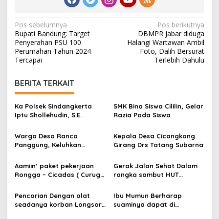
N
Pos sebelumnya
Pos berikutnya
Bupati Bandung: Target
DBMPR Jabar diduga
a
Penyerahan PSU 100
Halangi Wartawan Ambil
v
Perumahan Tahun 2024
Foto, Dalih Bersurat
Tercapai
Terlebih Dahulu
i
g
BERITA TERKAIT
a
s
Ka Polsek Sindangkerta
SMK Bina Siswa Cililin, Gelar
Iptu Shollehudin, S.E.
Razia Pada Siswa
i
p
Warga Desa Ranca
Kepala Desa Cicangkang
Panggung, Keluhkan
Girang Drs Tatang Subarna
o
Jembatan Ciminyak
s
Aamiin’ paket pekerjaan
Gerak Jalan Sehat Dalam
Rongga – Cicadas ( Curug
rangka sambut HUT
Malela ) Akhirnya 2025
Kemerdekaan RI Ke 79 Desa
Terlaksana, Nuhun pa
Cilangari
Pencarian Dengan alat
Ibu Mumun Berharap
Bupati KBB
seadanya korban Longsor
suaminya dapat di
Desa Sukaresmi Rongga
temukan di korban longsor