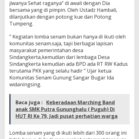
jiwanya Sehat raganya” di awali dengan Dia
k
bersama yang di pimpin. Oleh Ustadz Hambali,
e
c
dilanjutkan dengan potong kue dan Potong
a
Tumpeng.
m
a
” Kegiatan lomba senam bukan hanya di ikuti oleh
t
komunitas senam.saja, tapi berbagai lapisan
a
n
masyarakat pemerintahan desa
S
Sindangkerta,kemudian dari lembaga Desa
i
Sindangkerta kemudian ada BPD ada RT RW Kadus
n
terutama PKK yang selalu hadir ” Ujar ketua
d
a
Komunitas Senam Gunung Sangar Bugar Ida
n
widaningsing.
g
k
e
Baca juga :
Keberadaan Marching Band
r
anak SMK Putra Gununghalu ( Puguh) Di
t
HUT RI Ke 79, Jadi pusat perhatian warga
a
K
B
Lomba senam yang di ikuti lebih dari 300 orang ini
B
,