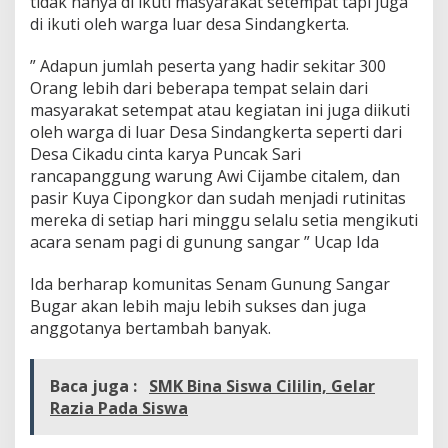
tidak hanya di ikuti masyarakat setempat tapi juga
M
di ikuti oleh warga luar desa Sindangkerta.
e
r
” Adapun jumlah peserta yang hadir sekitar 300
i
Orang lebih dari beberapa tempat selain dari
a
h
masyarakat setempat atau kegiatan ini juga diikuti
a
oleh warga di luar Desa Sindangkerta seperti dari
d
Desa Cikadu cinta karya Puncak Sari
a
rancapanggung warung Awi Cijambe citalem, dan
k
a
pasir Kuya Cipongkor dan sudah menjadi rutinitas
n
mereka di setiap hari minggu selalu setia mengikuti
b
acara senam pagi di gunung sangar ” Ucap Ida
e
r
Ida berharap komunitas Senam Gunung Sangar
b
a
Bugar akan lebih maju lebih sukses dan juga
g
anggotanya bertambah banyak.
a
i
L
Baca juga :
SMK Bina Siswa Cililin, Gelar
o
Razia Pada Siswa
m
b
a