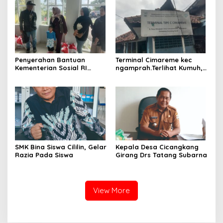
KARANG ANYAR -BERJALAN
LANCAR
Penyerahan Bantuan
Terminal Cimareme kec
Kementerian Sosial RI
ngamprah.Terlihat Kumuh,
Untuk Korban Tanah
Genangan Air Mengganggu
Longsor
Aktivitas Pedagang
SMK Bina Siswa Cililin, Gelar
Kepala Desa Cicangkang
Razia Pada Siswa
Girang Drs Tatang Subarna
View More