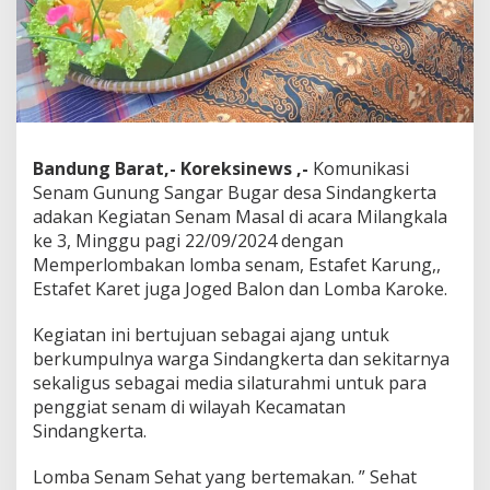
g
S
a
n
g
a
r
D
Bandung Barat,- Koreksinews ,-
Komunikasi
i
D
Senam Gunung Sangar Bugar desa Sindangkerta
e
adakan Kegiatan Senam Masal di acara Milangkala
s
ke 3, Minggu pagi 22/09/2024 dengan
a
Memperlombakan lomba senam, Estafet Karung,,
S
Estafet Karet juga Joged Balon dan Lomba Karoke.
i
n
d
Kegiatan ini bertujuan sebagai ajang untuk
a
berkumpulnya warga Sindangkerta dan sekitarnya
n
sekaligus sebagai media silaturahmi untuk para
g
penggiat senam di wilayah Kecamatan
k
e
Sindangkerta.
r
t
Lomba Senam Sehat yang bertemakan. ” Sehat
a