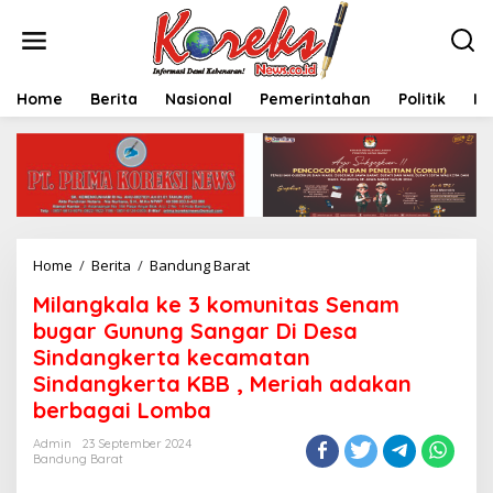
L
e
w
a
t
Home
Berita
Nasional
Pemerintahan
Politik
In
i
k
e
k
o
n
t
e
Home
/
Berita
/
Bandung Barat
M
n
i
Milangkala ke 3 komunitas Senam
l
a
bugar Gunung Sangar Di Desa
n
Sindangkerta kecamatan
g
Sindangkerta KBB , Meriah adakan
k
a
berbagai Lomba
l
a
Admin
23 September 2024
Bandung Barat
k
e