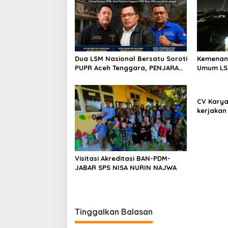
s
Miliar
Penjelasan
i
p
o
s
Dua LSM Nasional Bersatu Soroti
Kemenang
PUPR Aceh Tenggara, PENJARA
Umum LSM
dan GEPARI Desak Kejati Aceh–
Bebas, L
Polda Aceh Audit Total Anggaran
Terbukti
Rp106 Miliar
CV Karya
kerjakan
kedungd
Visitasi Akreditasi BAN-PDM-
JABAR SPS NISA NURIN NAJWA
Tinggalkan Balasan