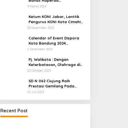
Bahas Raperda
Keolahragaan Yang Sempat
9 Maret 2024
Tertunda
Ketum KONI Jabar, Lanttik
Pengurus KONI Kota Cimahi
Masa Bakti 2023-2027
28 Desember 2023
Calendar of Event Dispora
Kota Bandung 2024
Diresmikan
2 Desember 2023
Pj. Walikota : Dengan
Keterbatasan, Olahraga di
Cimahi Harus Jadi Industri
20 Oktober 2023
SD N 062 Ciujung Raih
Prestasi Gemilang Pada
Kejuaraan Karate
23 Juli 2023
Diduga PUPR Indramayu
Recent Post
menyelimuti Kontraktor Proyek
jalan Nakal, Tak perdulikan adanya
Pengaduan