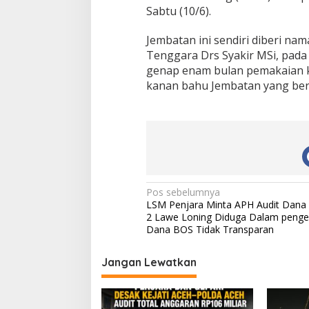
Sabtu (10/6).
Jembatan ini sendiri diberi nam
Tenggara Drs Syakir MSi, pada 
genap enam bulan pemakaian ke
kanan bahu Jembatan yang ber
N
Pos sebelumnya
LSM Penjara Minta APH Audit Dan
a
2 Lawe Loning Diduga Dalam penge
v
Dana BOS Tidak Transparan
i
Jangan Lewatkan
Dua LSM Nasional Bersatu Soroti
Proyek Rehabilitas
g
PUPR Aceh Tenggara, PENJARA dan
Rp591 Juta Disoro
a
GEPARI Desak Kejati Aceh–Polda
Ketebalan Rabat B
Aceh Audit Total Anggaran Rp106
Cm, Pelaksana Be