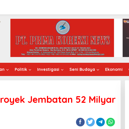
an
Politik
Investigasi
Seni Budaya
Ekonomi
Proyek Jembatan 52 Milyar