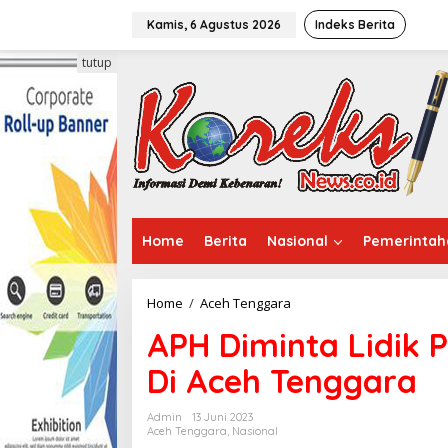
L
e
Kamis, 6 Agustus 2026
Indeks Berita
w
a
tutup
t
i
k
e
k
o
n
t
e
Home
Berita
Nasional
Pemerintah
n
Home
/
Aceh Tenggara
A
P
APH Diminta Lidik 
H
D
Di Aceh Tenggara
i
m
i
Admin
13 Juni 2023
n
Aceh Tenggara
,
Nasional
t