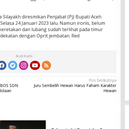
a Silayakh diresmikan Penjabat (Pj) Bupati Aceh
Selasa 24 Januari 2023 lalu. Namun ironis, belum
retakan dan lubang sudah terlihat pada timur
dekatan dengan Oprit jembatan. Red
Ikuti Kami
Pos berikutnya
a BOS SDN
Juru Sembelih Hewan Harus Faham Karakter
lolaan
Hewan
i Jalan Ciporeat
Masyarakat Desa Rancamulya
t, Diduga
Gelar Syukuran atas Selesainya
eton Baru 3–4
Pembangunan Jalan Betonisasi.
lum Berikan