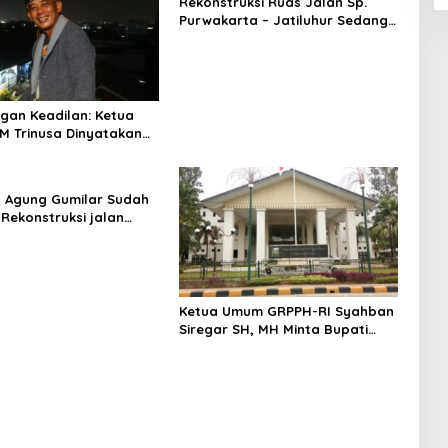
Rekonstruksi Ruas Jalan Sp.
Purwakarta – Jatiluhur Sedang
Dilakukan, Masyarakat Berharap
Ruas Jalan Tersebut Mulus
an Keadilan: Ketua
 Trinusa Dinyatakan
oyalitas Anggota
 Agung Gumilar Sudah
 Rekonstruksi jalan
awa Gabuswetan.
Ketua Umum GRPPH-RI Syahban
Siregar SH, MH Minta Bupati
Revisi Perbub Bekasi No. 11 Tahun
2024