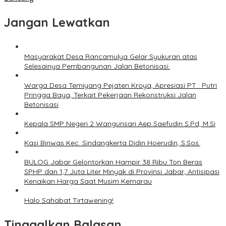
Jangan Lewatkan
Masyarakat Desa Rancamulya Gelar Syukuran atas
Selesainya Pembangunan Jalan Betonisasi.
Warga Desa Temiyang Pejaten Kroya, Apresiasi PT : Putri
Pringga Baya, Terkait Pekerjaan Rekonstruksi Jalan
Betonisasi
Kepala SMP Negeri 2 Wangunsari Aep Saefudin S.Pd, M.Si
Kasi Binwas Kec. Sindangkerta Didin Hoerudin, S.Sos.
BULOG Jabar Gelontorkan Hampir 38 Ribu Ton Beras
SPHP dan 1,7 Juta Liter Minyak di Provinsi Jabar, Antisipasi
Kenaikan Harga Saat Musim Kemarau
Halo Sahabat Tirtawening!
Tinggalkan Balasan