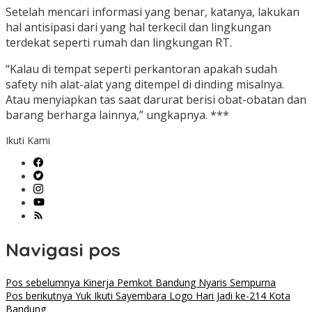
Setelah mencari informasi yang benar, katanya, lakukan
hal antisipasi dari yang hal terkecil dan lingkungan
terdekat seperti rumah dan lingkungan RT.
“Kalau di tempat seperti perkantoran apakah sudah
safety nih alat-alat yang ditempel di dinding misalnya.
Atau menyiapkan tas saat darurat berisi obat-obatan dan
barang berharga lainnya,” ungkapnya. ***
Ikuti Kami
Navigasi pos
Pos sebelumnya
Kinerja Pemkot Bandung Nyaris Sempurna
Pos berikutnya
Yuk Ikuti Sayembara Logo Hari Jadi ke-214 Kota
Bandung