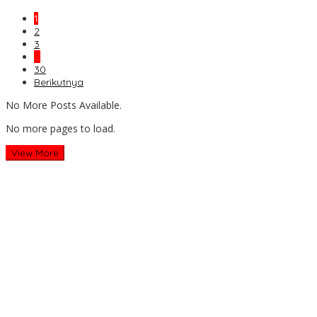
1
2
3
…
30
Berikutnya
No More Posts Available.
No more pages to load.
View More