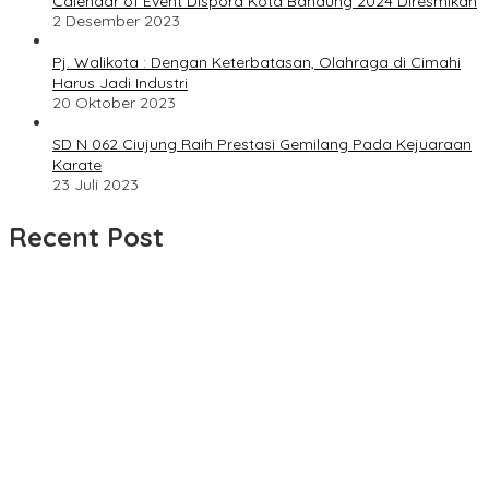
Calendar of Event Dispora Kota Bandung 2024 Diresmikan
2 Desember 2023
Pj. Walikota : Dengan Keterbatasan, Olahraga di Cimahi
Harus Jadi Industri
20 Oktober 2023
SD N 062 Ciujung Raih Prestasi Gemilang Pada Kejuaraan
Karate
23 Juli 2023
Recent Post
UPDATE : Proyek Rehabilitasi Jalan Ciporeat Rp591 Juta
Rampung, Ketebalan Rabat Beton Capai 20–25 Cm
Dua LSM Nasional Bersatu Soroti PUPR Aceh Tenggara, PENJARA
dan GEPARI Desak Kejati Aceh–Polda Aceh Audit Total Anggaran
Rp106 Miliar
Proyek Rehabilitasi Jalan Ciporeat Rp591 Juta Disorot, Diduga
Ketebalan Rabat Beton Baru 3–4 Cm, Pelaksana Belum Berikan