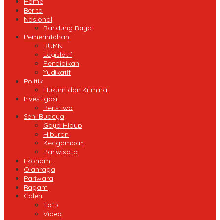
Home
Berita
Nasional
Bandung Raya
Pemerintahan
BUMN
Legislatif
Pendidikan
Yudikatif
Politik
Hukum dan Kriminal
Investigasi
Peristiwa
Seni Budaya
Gaya Hidup
Hiburan
Keagamaan
Pariwisata
Ekonomi
Olahraga
Pariwara
Ragam
Galeri
Foto
Video