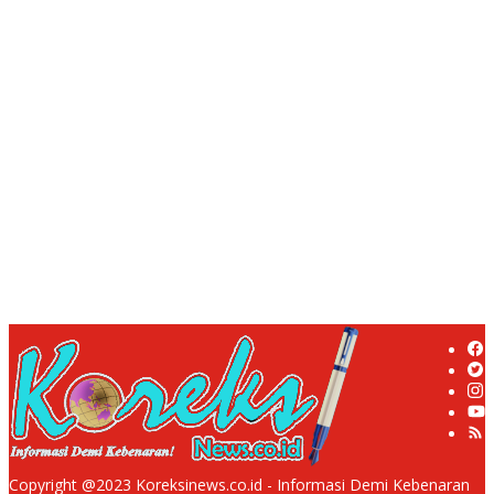
Rampung, Ketebalan Rabat Beton Capai 20–25 Cm
Dua LSM Nasional Bersatu Soroti PUPR Aceh Tenggara, PENJARA
dan GEPARI Desak Kejati Aceh–Polda Aceh Audit Total Anggaran
Rp106 Miliar
Proyek Rehabilitasi Jalan Ciporeat Rp591 Juta Disorot, Diduga
Ketebalan Rabat Beton Baru 3–4 Cm, Pelaksana Belum Berikan
Penjelasan
Masyarakat Desa Rancamulya Gelar Syukuran atas Selesainya
Pembangunan Jalan Betonisasi.
Diduga PUPR Indramayu menyelimuti Kontraktor Proyek jalan
Nakal, Tak perdulikan adanya Pengaduan
Copyright @2023 Koreksinews.co.id - Informasi Demi Kebenaran