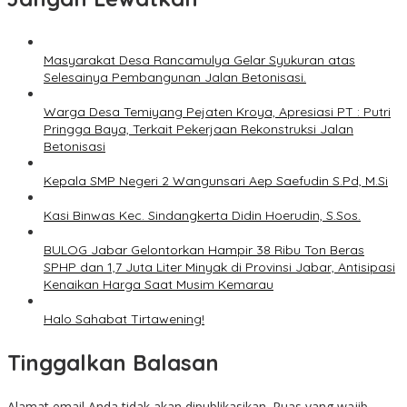
Masyarakat Desa Rancamulya Gelar Syukuran atas
Selesainya Pembangunan Jalan Betonisasi.
Warga Desa Temiyang Pejaten Kroya, Apresiasi PT : Putri
Pringga Baya, Terkait Pekerjaan Rekonstruksi Jalan
Betonisasi
Kepala SMP Negeri 2 Wangunsari Aep Saefudin S.Pd, M.Si
Kasi Binwas Kec. Sindangkerta Didin Hoerudin, S.Sos.
BULOG Jabar Gelontorkan Hampir 38 Ribu Ton Beras
SPHP dan 1,7 Juta Liter Minyak di Provinsi Jabar, Antisipasi
Kenaikan Harga Saat Musim Kemarau
Halo Sahabat Tirtawening!
Tinggalkan Balasan
Alamat email Anda tidak akan dipublikasikan.
Ruas yang wajib