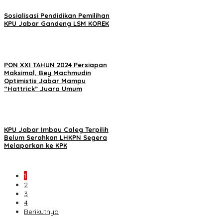
Sosialisasi Pendidikan Pemilihan
KPU Jabar Gandeng LSM KOREK
PON XXI TAHUN 2024 Persiapan
Maksimal, Bey Machmudin
Optimistis Jabar Mampu
“Hattrick” Juara Umum
KPU Jabar Imbau Caleg Terpilih
Belum Serahkan LHKPN Segera
Melaporkan ke KPK
1
2
3
4
Berikutnya