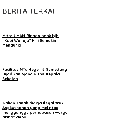
BERITA TERKAIT
Mitra UMKM Binaan bank bjb
“Kopi Wanoja” Kini Semakin
Mendunia
Fasilitas MTs Negeri 5 Sumedang
Dijadikan Ajang Bisnis Kepala
Sekolah
Galian Tanah didiga Ilegal truk
Angkut tanah yang melintas
mengganggu pernapasan warga
akibat debu.