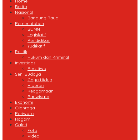
Home
Berita
Nasional
Bandung Raya
Pemerintahan
BUMN
Legislatif
Pendidikan
Yudikatif
Politik
Hukum dan Kriminal
Investigasi
Peristiwa
Seni Budaya
Gaya Hidup
Hiburan
Keagamaan
Pariwisata
Ekonomi
Olahraga
Pariwara
Ragam
Galeri
Foto
Video