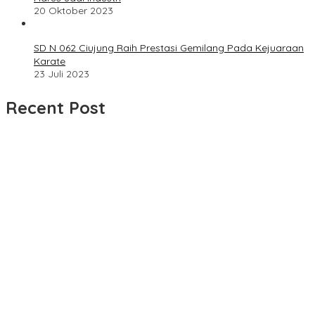
20 Oktober 2023
SD N 062 Ciujung Raih Prestasi Gemilang Pada Kejuaraan
Karate
23 Juli 2023
Recent Post
UPDATE : Proyek Rehabilitasi Jalan Ciporeat Rp591 Juta
Rampung, Ketebalan Rabat Beton Capai 20–25 Cm
Dua LSM Nasional Bersatu Soroti PUPR Aceh Tenggara, PENJARA
dan GEPARI Desak Kejati Aceh–Polda Aceh Audit Total Anggaran
Rp106 Miliar
Proyek Rehabilitasi Jalan Ciporeat Rp591 Juta Disorot, Diduga
Ketebalan Rabat Beton Baru 3–4 Cm, Pelaksana Belum Berikan
Penjelasan
Masyarakat Desa Rancamulya Gelar Syukuran atas Selesainya