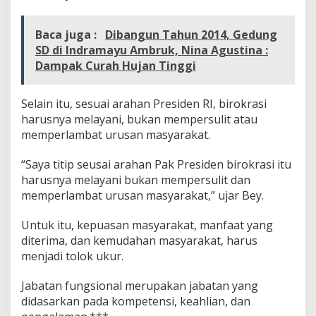
v
i
Baca juga :
Dibangun Tahun 2014, Gedung
n
s
SD di Indramayu Ambruk, Nina Agustina :
i
Dampak Curah Hujan Tinggi
J
a
b
Selain itu, sesuai arahan Presiden RI, birokrasi
a
harusnya melayani, bukan mempersulit atau
r
memperlambat urusan masyarakat.
“Saya titip seusai arahan Pak Presiden birokrasi itu
harusnya melayani bukan mempersulit dan
memperlambat urusan masyarakat,” ujar Bey.
Untuk itu, kepuasan masyarakat, manfaat yang
diterima, dan kemudahan masyarakat, harus
menjadi tolok ukur.
Jabatan fungsional merupakan jabatan yang
didasarkan pada kompetensi, keahlian, dan