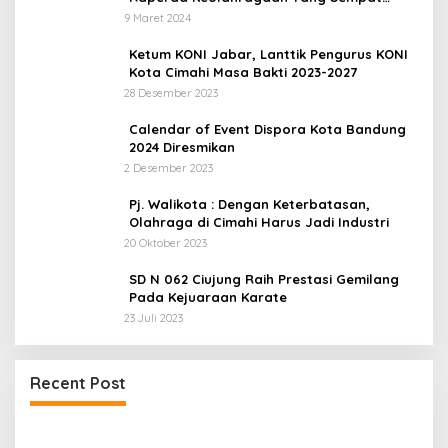
Tertunda
9 Maret 2024
Ketum KONI Jabar, Lanttik Pengurus KONI
Kota Cimahi Masa Bakti 2023-2027
28 Desember 2023
Calendar of Event Dispora Kota Bandung
2024 Diresmikan
2 Desember 2023
Pj. Walikota : Dengan Keterbatasan,
Olahraga di Cimahi Harus Jadi Industri
20 Oktober 2023
SD N 062 Ciujung Raih Prestasi Gemilang
Pada Kejuaraan Karate
23 Juli 2023
a
UPDATE : Proyek Rehabilitasi Jalan Ciporeat
Recent Post
Rp591 Juta Rampung, Ketebalan Rabat Beton
Capai 20–25 Cm