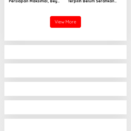
Persiapan Maksimal, Bey
Terpilih Belum Serahkan
Machmudin Optimistis
LHKPN Segera Melaporkan
Jabar Mampu “Hattrick”
ke KPK
Juara Umum
View More