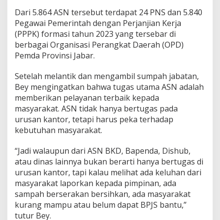
e
Dari 5.864 ASN tersebut terdapat 24 PNS dan 5.840
g
Pegawai Pemerintah dengan Perjanjian Kerja
a
r
(PPPK) formasi tahun 2023 yang tersebar di
a
berbagai Organisasi Perangkat Daerah (OPD)
d
Pemda Provinsi Jabar.
i
L
Setelah melantik dan mengambil sumpah jabatan,
i
n
Bey mengingatkan bahwa tugas utama ASN adalah
g
memberikan pelayanan terbaik kepada
k
masyarakat. ASN tidak hanya bertugas pada
u
urusan kantor, tetapi harus peka terhadap
n
kebutuhan masyarakat.
g
a
n
“Jadi walaupun dari ASN BKD, Bapenda, Dishub,
P
atau dinas lainnya bukan berarti hanya bertugas di
e
urusan kantor, tapi kalau melihat ada keluhan dari
m
masyarakat laporkan kepada pimpinan, ada
d
a
sampah berserakan bersihkan, ada masyarakat
P
kurang mampu atau belum dapat BPJS bantu,”
r
tutur Bey.
o