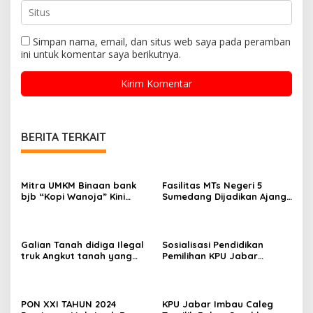
Simpan nama, email, dan situs web saya pada peramban
ini untuk komentar saya berikutnya.
BERITA TERKAIT
Mitra UMKM Binaan bank
Fasilitas MTs Negeri 5
bjb “Kopi Wanoja” Kini
Sumedang Dijadikan Ajang
Semakin Mendunia
Bisnis Kepala Sekolah
Galian Tanah didiga Ilegal
Sosialisasi Pendidikan
truk Angkut tanah yang
Pemilihan KPU Jabar
melintas mengganggu
Gandeng LSM KOREK
pernapasan warga akibat
debu.
PON XXI TAHUN 2024
KPU Jabar Imbau Caleg