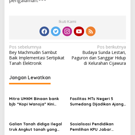
pengalaman.***
Ikuti Kami
N
Pos sebelumnya
Pos berikutnya
Bey Machmudin Sambut
Budaya Sunda Lestari,
a
Baik Implementasi Sertipikat
Paguron dan Sanggar Hidup
v
Tanah Elektronik
di Kelurahan Cijawura
i
Jangan Lewatkan
g
a
s
Mitra UMKM Binaan bank
Fasilitas MTs Negeri 5
bjb “Kopi Wanoja” Kini
Sumedang Dijadikan Ajang
i
Semakin Mendunia
Bisnis Kepala Sekolah
p
o
Galian Tanah didiga Ilegal
Sosialisasi Pendidikan
truk Angkut tanah yang
Pemilihan KPU Jabar
s
melintas mengganggu
Gandeng LSM KOREK