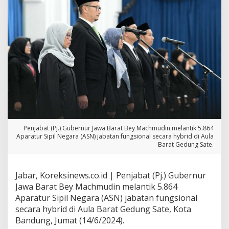
L
a
n
t
i
k
5
.
8
6
4
A
p
a
Penjabat (Pj.) Gubernur Jawa Barat Bey Machmudin melantik 5.864
r
Aparatur Sipil Negara (ASN) jabatan fungsional secara hybrid di Aula
a
Barat Gedung Sate.
t
u
r
Jabar, Koreksinews.co.id | Penjabat (Pj.) Gubernur
S
Jawa Barat Bey Machmudin melantik 5.864
i
Aparatur Sipil Negara (ASN) jabatan fungsional
p
i
secara hybrid di Aula Barat Gedung Sate, Kota
l
Bandung, Jumat (14/6/2024).
N