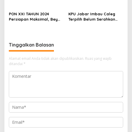
pernapasan warga akibat
debu.
PON XXI TAHUN 2024
KPU Jabar Imbau Caleg
Persiapan Maksimal, Bey
Terpilih Belum Serahkan
Machmudin Optimistis
LHKPN Segera Melaporkan
Jabar Mampu “Hattrick”
ke KPK
Juara Umum
Tinggalkan Balasan
Alamat email Anda tidak akan dipublikasikan.
Ruas yang wajib
ditandai
*