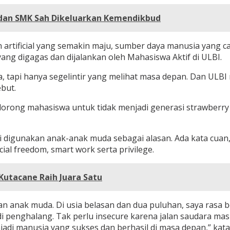
 dan SMK Sah Dikeluarkan Kemendikbud
artificial yang semakin maju, sumber daya manusia yang 
ng digagas dan dijalankan oleh Mahasiswa Aktif di ULBI.
a, tapi hanya segelintir yang melihat masa depan. Dan ULBI
but.
dorong mahasiswa untuk tidak menjadi generasi strawberry 
igunakan anak-anak muda sebagai alasan. Ada kata cuan, pass
ial freedom, smart work serta privilege.
Kutacane Raih Juara Satu
an anak muda. Di usia belasan dan dua puluhan, saya rasa 
i penghalang. Tak perlu insecure karena jalan saudara mas
di manusia yang sukses dan berhasil di masa depan,” kata