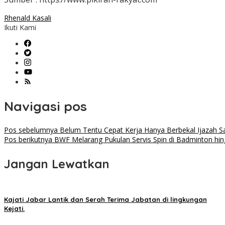
Rhenald Kasali
Ikuti Kami
Navigasi pos
Pos sebelumnya
Belum Tentu Cepat Kerja Hanya Berbekal Ijazah Saja
Pos berikutnya
BWF Melarang Pukulan Servis Spin di Badminton hi
Jangan Lewatkan
Kajati Jabar Lantik dan Serah Terima Jabatan di lingkungan
Kejati.