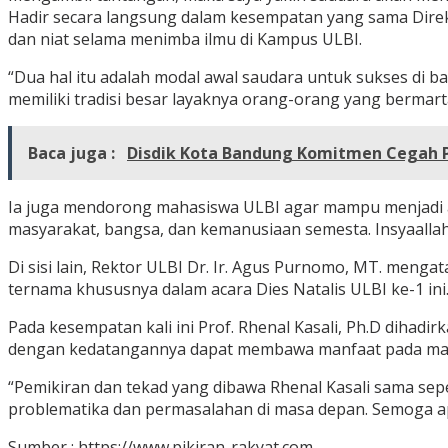
Hadir secara langsung dalam kesempatan yang sama Dire
dan niat selama menimba ilmu di Kampus ULBI.
“Dua hal itu adalah modal awal saudara untuk sukses di b
memiliki tradisi besar layaknya orang-orang yang bermarta
Baca juga :
Disdik Kota Bandung Komitmen Cegah Pu
Ia juga mendorong mahasiswa ULBI agar mampu menjadi a
masyarakat, bangsa, dan kemanusiaan semesta. Insyaall
Di sisi lain, Rektor ULBI Dr. Ir. Agus Purnomo, MT. me
ternama khususnya dalam acara Dies Natalis ULBI ke-1 ini
Pada kesempatan kali ini Prof. Rhenal Kasali, Ph.D dih
dengan kedatangannya dapat membawa manfaat pada ma
“Pemikiran dan tekad yang dibawa Rhenal Kasali sama s
problematika dan permasalahan di masa depan. Semoga ap
Sumber : https://www.pikiran-rakyat.com