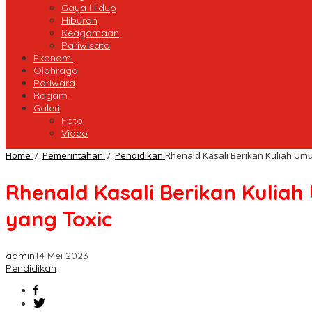
Gaya Hidup
Hiburan
Keagamaan
Pariwisata
Ekonomi
Olahraga
Pariwara
Ragam
Galeri
Foto
Video
Home
/
Pemerintahan
/
Pendidikan
Rhenald Kasali Berikan Kuliah Um
Rhenald Kasali Berikan Kulia
yang Toxic
admin
14 Mei 2023
Pendidikan