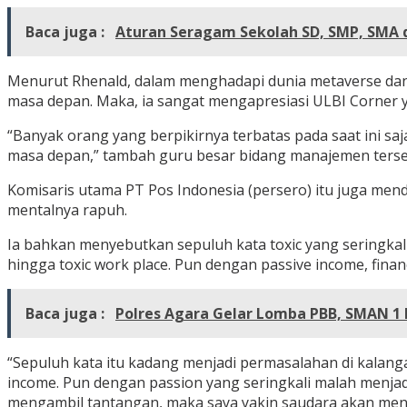
Baca juga :
Aturan Seragam Sekolah SD, SMP, SMA
Menurut Rhenald, dalam menghadapi dunia metaverse dan 
masa depan. Maka, ia sangat mengapresiasi ULBI Corner ya
“Banyak orang yang berpikirnya terbatas pada saat ini saj
masa depan,” tambah guru besar bidang manajemen terse
Komisaris utama PT Pos Indonesia (persero) itu juga men
mentalnya rapuh.
Ia bahkan menyebutkan sepuluh kata toxic yang seringkali d
hingga toxic work place. Pun dengan passive income, financ
Baca juga :
Polres Agara Gelar Lomba PBB, SMAN 1 
“Sepuluh kata itu kadang menjadi permasalahan di kalang
income. Pun dengan passion yang seringkali malah menjad
mengambil tantangan, maka saya yakin saudara akan menja