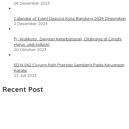
28 Desember 2023
Calendar of Event Dispora Kota Bandung 2024 Diresmikan
2 Desember 2023
Pj. Walikota : Dengan Keterbatasan, Olahraga di Cimahi
Harus Jadi Industri
20 Oktober 2023
SD N 062 Ciujung Raih Prestasi Gemilang Pada Kejuaraan
Karate
23 Juli 2023
Recent Post
Dua Bulan Mengantre Tanpa Kepastian, Warga Keluhkan
Lambatnya Cetak KTP-el di Kota Bandung; Kecamatan Babakan
Ciparay Sebut Blangko Terbatas