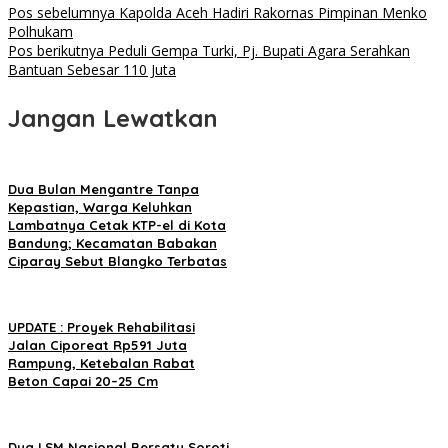
Pos sebelumnya
Kapolda Aceh Hadiri Rakornas Pimpinan Menko
Polhukam
Pos berikutnya
Peduli Gempa Turki, Pj. Bupati Agara Serahkan
Bantuan Sebesar 110 Juta
Jangan Lewatkan
Dua Bulan Mengantre Tanpa
Kepastian, Warga Keluhkan
Lambatnya Cetak KTP-el di Kota
Bandung; Kecamatan Babakan
Ciparay Sebut Blangko Terbatas
UPDATE : Proyek Rehabilitasi
Jalan Ciporeat Rp591 Juta
Rampung, Ketebalan Rabat
Beton Capai 20–25 Cm
Dua LSM Nasional Bersatu Soroti