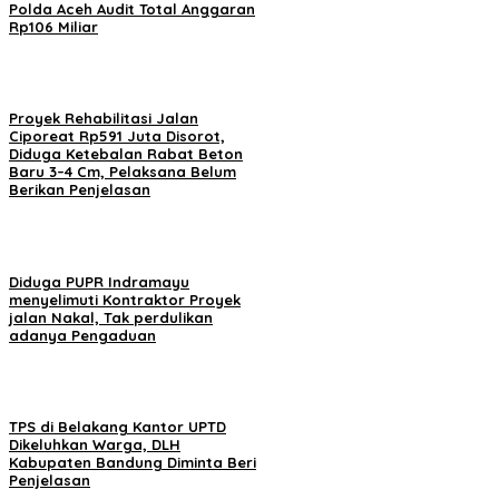
Polda Aceh Audit Total Anggaran
Rp106 Miliar
Proyek Rehabilitasi Jalan
Ciporeat Rp591 Juta Disorot,
Diduga Ketebalan Rabat Beton
Baru 3–4 Cm, Pelaksana Belum
Berikan Penjelasan
Diduga PUPR Indramayu
menyelimuti Kontraktor Proyek
jalan Nakal, Tak perdulikan
adanya Pengaduan
TPS di Belakang Kantor UPTD
Dikeluhkan Warga, DLH
Kabupaten Bandung Diminta Beri
Penjelasan