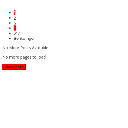
1
2
3
…
317
Berikutnya
No More Posts Available.
No more pages to load.
View More