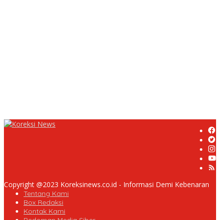
UPDATE : Proyek Rehabilitasi Jalan Ciporeat Rp591 Juta
Rampung, Ketebalan Rabat Beton Capai 20–25 Cm
Dua LSM Nasional Bersatu Soroti PUPR Aceh Tenggara, PENJARA
dan GEPARI Desak Kejati Aceh–Polda Aceh Audit Total Anggaran
Rp106 Miliar
Proyek Rehabilitasi Jalan Ciporeat Rp591 Juta Disorot, Diduga
Ketebalan Rabat Beton Baru 3–4 Cm, Pelaksana Belum Berikan
Penjelasan
Masyarakat Desa Rancamulya Gelar Syukuran atas Selesainya
Pembangunan Jalan Betonisasi.
Copyright @2023 Koreksinews.co.id - Informasi Demi Kebenaran
Tentang Kami
Box Redaksi
Kontak Kami
Pedoman Media Siber