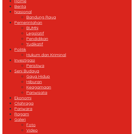
Home
Berita
Nasional
Bandung Raya
Pemerintahan
BUMN
Legislatif
Pendidikan
Yudikatif
Politik
Hukum dan Kriminal
Investigasi
Peristiwa
Seni Budaya
Gaya Hidup
Hiburan
Keagamaan
Pariwisata
Ekonomi
Olahraga
Pariwara
Ragam
Galeri
Foto
Video