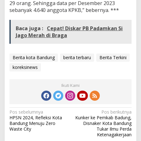
29 orang. Sehingga data per Desember 2023
sebanyak 4.640 anggota KPKB,” bebernya. ***
Baca juga :
Cepat! Diskar PB Padamkan Si
Jago Merah di Braga
Berita kota Bandung
berita terbaru
Berita Terkini
koreksinews
Ikuti Kami
N
Pos sebelumnya
Pos berikutnya
HPSN 2024, Refleksi Kota
Kunker ke Pemkab Badung,
a
Bandung Menuju Zero
Disnaker Kota Bandung
v
Waste City
Tukar Ilmu Perda
Ketenagakerjaan
i