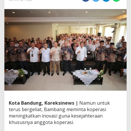
n
d
u
n
g
M
i
n
t
a
K
P
K
B
B
e
r
i
n
Kota Bandung, Koreksinews |
Namun untuk
o
v
terus bergeliat, Bambang meminta koperasi
a
meningkatkan inovasi guna kesejahteraan
s
khususnya anggota koperasi.
i
S