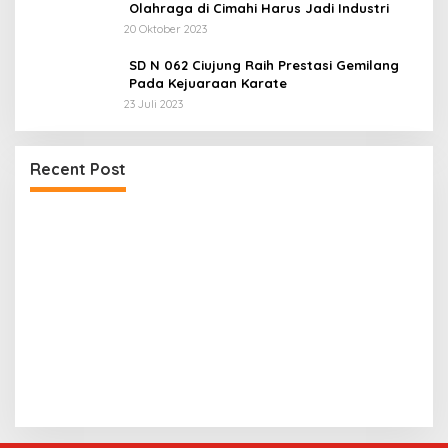
Olahraga di Cimahi Harus Jadi Industri
20 Oktober 2023
SD N 062 Ciujung Raih Prestasi Gemilang
Pada Kejuaraan Karate
23 Juli 2023
Recent Post
Dua LSM Nasional Bersatu Soroti PUPR Aceh
P
Tenggara, PENJARA dan GEPARI Desak Kejati
D
Aceh–Polda Aceh Audit Total Anggaran Rp106
4
Miliar