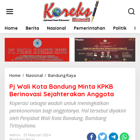
L
e
w
a
t
Home
Berita
Nasional
Pemerintahan
Politik
In
i
k
e
k
o
n
t
e
Home
/
Nasional
/
Bandung Raya
P
n
j
Pj Wali Kota Bandung Minta KPKB
W
a
Berinovasi Sejahterakan Anggota
l
Koperasi sebagai wadah untuk meningkatkan
i
K
perekonomian bagi anggotanya. Hal tersebut diyakini
o
oleh Penjabat Wali Kota Bandung, Bambang
t
Tirtoyuliono.
a
B
Admin
23 Februari 2024
a
Bandung Raya