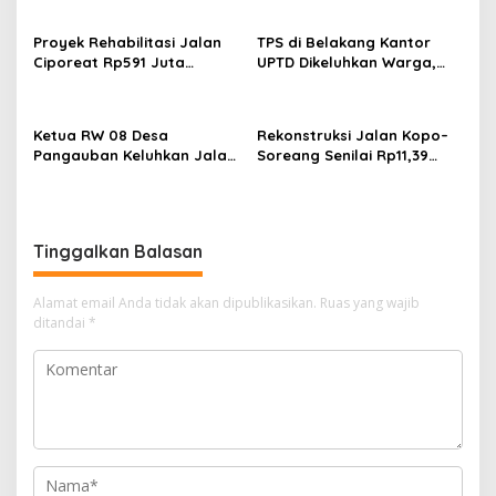
KTP-el di Kota Bandung;
Ketebalan Rabat Beton
Kecamatan Babakan
Capai 20–25 Cm
Proyek Rehabilitasi Jalan
TPS di Belakang Kantor
Ciparay Sebut Blangko
Ciporeat Rp591 Juta
UPTD Dikeluhkan Warga,
Terbatas
Disorot, Diduga Ketebalan
DLH Kabupaten Bandung
Rabat Beton Baru 3–4 Cm,
Diminta Beri Penjelasan
Pelaksana Belum Berikan
Ketua RW 08 Desa
Rekonstruksi Jalan Kopo–
Penjelasan
Pangauban Keluhkan Jalan
Soreang Senilai Rp11,39
Rusak Bertahun-tahun,
Miliar Dimulai, Diharapkan
Warga Tagih Janji
Tingkatkan Kenyamanan
Perbaikan
Pengguna Jalan
Tinggalkan Balasan
Alamat email Anda tidak akan dipublikasikan.
Ruas yang wajib
ditandai
*