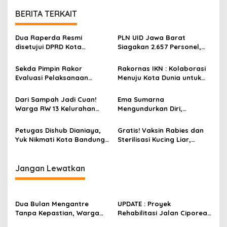
g
BERITA TERKAIT
a
s
Dua Raperda Resmi
PLN UID Jawa Barat
disetujui DPRD Kota
Siagakan 2.657 Personel,
i
Bandung
Kawal Keandalan
p
Kelistrikan Ramadan 1445 H
Sekda Pimpin Rakor
Rakornas IKN : Kolaborasi
Evaluasi Pelaksanaan
Menuju Kota Dunia untuk
o
Kegiatan Pemerintah
Semua
s
Kabupaten Bogor
Dari Sampah Jadi Cuan!
Ema Sumarna
Warga RW 13 Kelurahan
Mengundurkan Diri,
Pasirjati Raup Untung
Pelayanan Publik Berjalan
Jutaan Rupiah
Normal
Petugas Dishub Dianiaya,
Gratis! Vaksin Rabies dan
Yuk Nikmati Kota Bandung
Sterilisasi Kucing Liar,
Tanpa Melanggar Aturan!
Catat Tanggal dan
Syaratnya
Jangan Lewatkan
Dua Bulan Mengantre
UPDATE : Proyek
Tanpa Kepastian, Warga
Rehabilitasi Jalan Ciporeat
Keluhkan Lambatnya Cetak
Rp591 Juta Rampung,