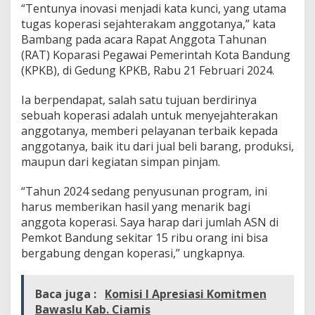
“Tentunya inovasi menjadi kata kunci, yang utama
e
j
tugas koperasi sejahterakam anggotanya,” kata
a
Bambang pada acara Rapat Anggota Tahunan
h
(RAT) Koparasi Pegawai Pemerintah Kota Bandung
t
(KPKB), di Gedung KPKB, Rabu 21 Februari 2024.
e
r
a
Ia berpendapat, salah satu tujuan berdirinya
k
sebuah koperasi adalah untuk menyejahterakan
a
anggotanya, memberi pelayanan terbaik kepada
n
anggotanya, baik itu dari jual beli barang, produksi,
A
n
maupun dari kegiatan simpan pinjam.
g
g
“Tahun 2024 sedang penyusunan program, ini
o
harus memberikan hasil yang menarik bagi
t
anggota koperasi. Saya harap dari jumlah ASN di
a
Pemkot Bandung sekitar 15 ribu orang ini bisa
bergabung dengan koperasi,” ungkapnya.
Baca juga :
Komisi I Apresiasi Komitmen
Bawaslu Kab. Ciamis