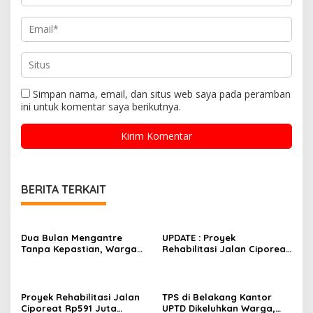
Simpan nama, email, dan situs web saya pada peramban
ini untuk komentar saya berikutnya.
BERITA TERKAIT
Dua Bulan Mengantre
UPDATE : Proyek
Tanpa Kepastian, Warga
Rehabilitasi Jalan Ciporeat
Keluhkan Lambatnya Cetak
Rp591 Juta Rampung,
KTP-el di Kota Bandung;
Ketebalan Rabat Beton
Kecamatan Babakan
Capai 20–25 Cm
Ciparay Sebut Blangko
Proyek Rehabilitasi Jalan
TPS di Belakang Kantor
Terbatas
Ciporeat Rp591 Juta
UPTD Dikeluhkan Warga,