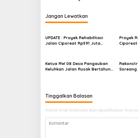
Jangan Lewatkan
UPDATE : Proyek Rehabilitasi
Proyek R
Jalan Ciporeat Rp591 Juta
Ciporeat
Rampung, Ketebalan Rabat
Diduga K
Beton Capai 20–25 Cm
Baru 3–4
Berikan 
Ketua RW 08 Desa Pangauban
Rekonstr
Keluhkan Jalan Rusak Bertahun-
Soreang S
tahun, Warga Tagih Janji
Dimulai,
Perbaikan
Kenyama
Tinggalkan Balasan
Alamat email Anda tidak akan dipublikasikan.
Ruas ya