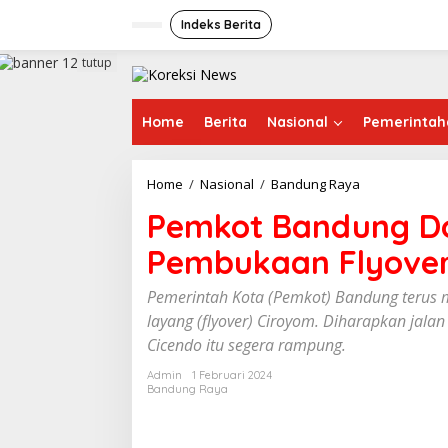
L
e
Indeks Berita
w
a
tutup
t
i
k
Home
Berita
Nasional
Pemerintah
e
k
o
Home
/
Nasional
/
Bandung Raya
P
n
e
t
Pemkot Bandung D
m
e
k
n
Pembukaan Flyover
o
t
B
Pemerintah Kota (Pemkot) Bandung terus
a
layang (flyover) Ciroyom. Diharapkan jala
n
Cicendo itu segera rampung.
d
u
Admin
1 Februari 2024
n
Bandung Raya
g
D
o