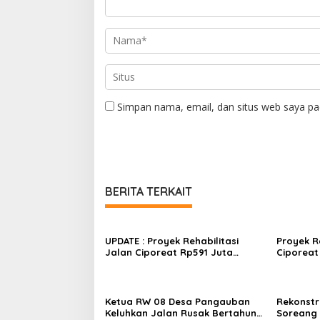
Simpan nama, email, dan situs web saya pa
BERITA TERKAIT
UPDATE : Proyek Rehabilitasi
Proyek R
Jalan Ciporeat Rp591 Juta
Ciporeat
Rampung, Ketebalan Rabat
Diduga K
Beton Capai 20–25 Cm
Baru 3–4
Berikan 
Ketua RW 08 Desa Pangauban
Rekonstr
Keluhkan Jalan Rusak Bertahun-
Soreang S