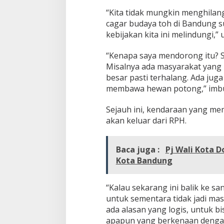
y
“Kita tidak mungkin menghila
o
v
cagar budaya toh di Bandung su
e
kebijakan kita ini melindungi,”
r
C
“Kenapa saya mendorong itu? S
i
Misalnya ada masyarakat yang m
r
o
besar pasti terhalang. Ada jug
y
membawa hewan potong,” imb
o
m
Sejauh ini, kendaraan yang m
akan keluar dari RPH.
Baca juga :
Pj Wali Kota 
Kota Bandung
“Kalau sekarang ini balik ke s
untuk sementara tidak jadi mas
ada alasan yang logis, untuk b
apapun yang berkenaan dengan