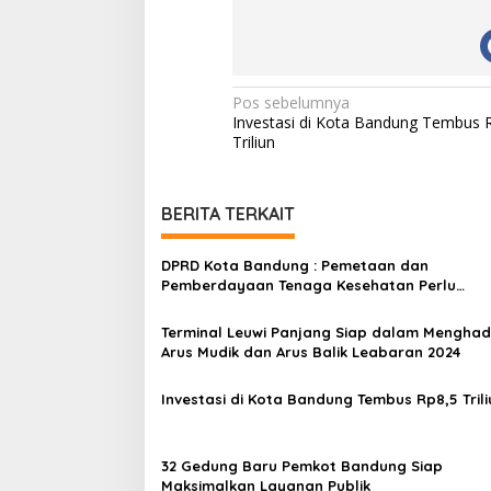
N
Pos sebelumnya
Investasi di Kota Bandung Tembus 
a
Triliun
v
i
BERITA TERKAIT
g
a
DPRD Kota Bandung : Pemetaan dan
s
Pemberdayaan Tenaga Kesehatan Perlu
Dioptimalkan
i
Terminal Leuwi Panjang Siap dalam Menghad
p
Arus Mudik dan Arus Balik Leabaran 2024
o
Investasi di Kota Bandung Tembus Rp8,5 Trili
s
32 Gedung Baru Pemkot Bandung Siap
Maksimalkan Layanan Publik