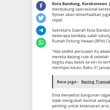
r
Kota Bandung, Koreksinews 
o
mendukung operasional kereta 
n
flyover akan dimanfaatkan ju
g
P
cepat.
e
r
Sekretaris Daerah Kota Bandu
c
beberapa kendala, salah satuny
e
Rumah Potong Hewan (RPH) Ciro
p
a
t
“Ada sedikit persoalan itu ad
a
mereka datang rute di sebelah 
n
begitu mau belok ke kiri ini t
P
meninjau lokasi, Rabu 31 Januar
e
m
b
u
Baca juga :
Racing Transa
k
a
a
Ema menyebut bangunan cagar 
n
tidak mengubah bentuk aslinya
F
penting untuk kelancaran arus l
l