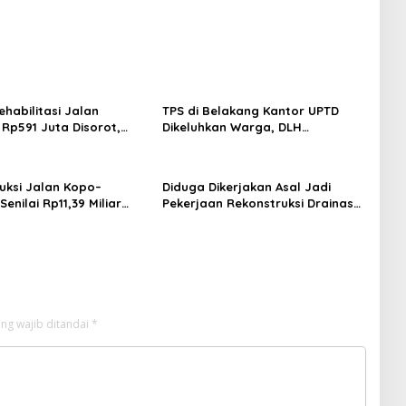
ehabilitasi Jalan
TPS di Belakang Kantor UPTD
 Rp591 Juta Disorot,
Dikeluhkan Warga, DLH
etebalan Rabat Beton
Kabupaten Bandung Diminta Beri
 Cm, Pelaksana Belum
Penjelasan
Penjelasan
uksi Jalan Kopo–
Diduga Dikerjakan Asal Jadi
enilai Rp11,39 Miliar
Pekerjaan Rekonstruksi Drainase
 Diharapkan Tingkatkan
Patut Diusut
nan Pengguna Jalan
ng wajib ditandai
*