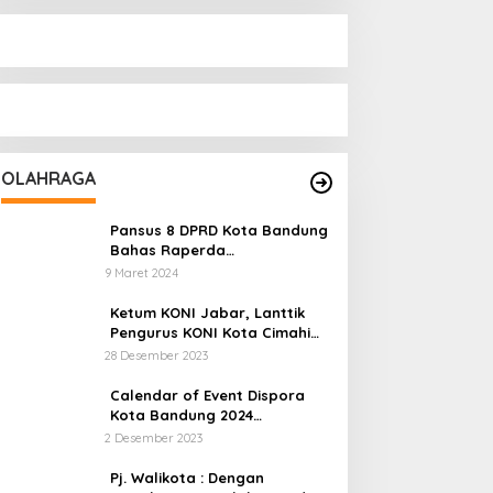
OLAHRAGA
Pansus 8 DPRD Kota Bandung
Bahas Raperda
Keolahragaan Yang Sempat
9 Maret 2024
Tertunda
Ketum KONI Jabar, Lanttik
Pengurus KONI Kota Cimahi
Masa Bakti 2023-2027
28 Desember 2023
Calendar of Event Dispora
Kota Bandung 2024
Diresmikan
2 Desember 2023
Pj. Walikota : Dengan