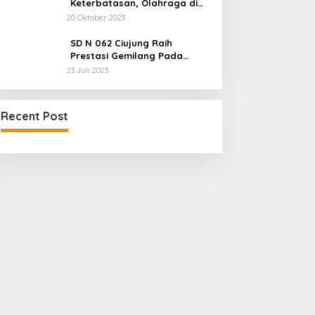
Keterbatasan, Olahraga di
Cimahi Harus Jadi Industri
20 Oktober 2023
SD N 062 Ciujung Raih
Prestasi Gemilang Pada
Kejuaraan Karate
23 Juli 2023
Recent Post