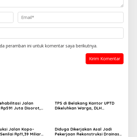
da peramban ini untuk komentar saya berikutnya.
ehabilitasi Jalan
TPS di Belakang Kantor UPTD
 Rp591 Juta Disorot,
Dikeluhkan Warga, DLH
etebalan Rabat Beton
Kabupaten Bandung Diminta Beri
 Cm, Pelaksana Belum
Penjelasan
Penjelasan
uksi Jalan Kopo–
Diduga Dikerjakan Asal Jadi
enilai Rp11,39 Miliar
Pekerjaan Rekonstruksi Drainase