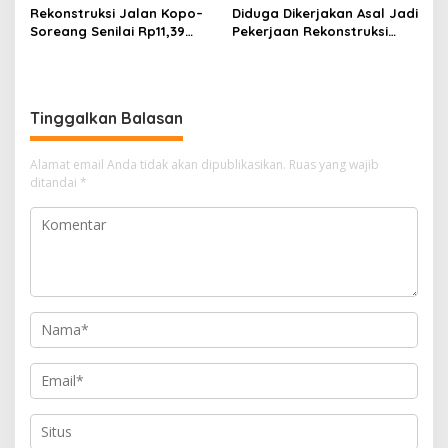
Perbaikan
Rekonstruksi Jalan Kopo–
Diduga Dikerjakan Asal Jadi
Soreang Senilai Rp11,39
Pekerjaan Rekonstruksi
Miliar Dimulai, Diharapkan
Drainase Patut Diusut
Tingkatkan Kenyamanan
Pengguna Jalan
Tinggalkan Balasan
Alamat email Anda tidak akan dipublikasikan.
Ruas yang wajib
ditandai
*