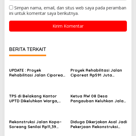
Simpan nama, email, dan situs web saya pada peramban
ini untuk komentar saya berikutnya.
BERITA TERKAIT
UPDATE : Proyek
Proyek Rehabilitasi Jalan
Rehabilitasi Jalan Ciporeat
Ciporeat Rp591 Juta
Rp591 Juta Rampung,
Disorot, Diduga Ketebalan
Ketebalan Rabat Beton
Rabat Beton Baru 3–4 Cm,
Capai 20–25 Cm
Pelaksana Belum Berikan
Penjelasan
TPS di Belakang Kantor
Ketua RW 08 Desa
UPTD Dikeluhkan Warga,
Pangauban Keluhkan Jalan
DLH Kabupaten Bandung
Rusak Bertahun-tahun,
Diminta Beri Penjelasan
Warga Tagih Janji
Perbaikan
Rekonstruksi Jalan Kopo–
Diduga Dikerjakan Asal Jadi
Soreang Senilai Rp11,39
Pekerjaan Rekonstruksi
Miliar Dimulai, Diharapkan
Drainase Patut Diusut