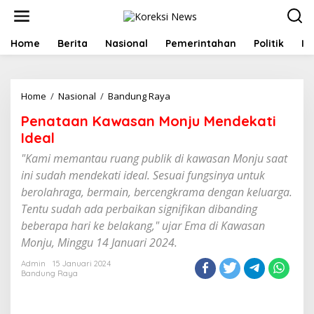
L
e
w
a
Home
Berita
Nasional
Pemerintahan
Politik
In
t
i
k
e
Home
/
Nasional
/
Bandung Raya
P
k
e
Penataan Kawasan Monju Mendekati
o
n
n
a
Ideal
t
t
e
"Kami memantau ruang publik di kawasan Monju saat
a
n
a
ini sudah mendekati ideal. Sesuai fungsinya untuk
n
berolahraga, bermain, bercengkrama dengan keluarga.
K
Tentu sudah ada perbaikan signifikan dibanding
a
w
beberapa hari ke belakang," ujar Ema di Kawasan
a
Monju, Minggu 14 Januari 2024.
s
a
Admin
15 Januari 2024
n
Bandung Raya
M
o
n