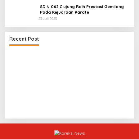
SD N 062 Ciujung Raih Prestasi Gemilang
Pada Kejuaraan Karate
23 Juli 2023
Recent Post
Dua LSM Nasional Bersatu Soroti PUPR Aceh
P
Tenggara, PENJARA dan GEPARI Desak Kejati
D
Aceh–Polda Aceh Audit Total Anggaran Rp106
4
Miliar