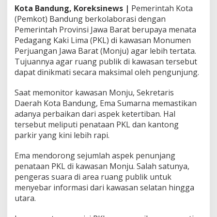
j
Kota Bandung, Koreksinews |
Pemerintah Kota
u
(Pemkot) Bandung berkolaborasi dengan
M
Pemerintah Provinsi Jawa Barat berupaya menata
e
Pedagang Kaki Lima (PKL) di kawasan Monumen
n
Perjuangan Jawa Barat (Monju) agar lebih tertata.
d
e
Tujuannya agar ruang publik di kawasan tersebut
k
dapat dinikmati secara maksimal oleh pengunjung.
a
t
Saat memonitor kawasan Monju, Sekretaris
i
Daerah Kota Bandung, Ema Sumarna memastikan
I
d
adanya perbaikan dari aspek ketertiban. Hal
e
tersebut meliputi penataan PKL dan kantong
a
parkir yang kini lebih rapi.
l
Ema mendorong sejumlah aspek penunjang
penataan PKL di kawasan Monju. Salah satunya,
pengeras suara di area ruang publik untuk
menyebar informasi dari kawasan selatan hingga
utara.