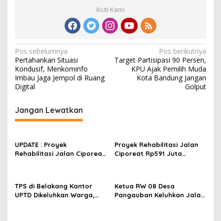
Ikuti Kami
N
Pos sebelumnya
Pos berikutnya
Pertahankan Situasi
Target Partisipasi 90 Persen,
a
Kondusif, Menkominfo
KPU Ajak Pemilih Muda
v
Imbau Jaga Jempol di Ruang
Kota Bandung Jangan
Digital
Golput
i
g
Jangan Lewatkan
a
s
UPDATE : Proyek
Proyek Rehabilitasi Jalan
i
Rehabilitasi Jalan Ciporeat
Ciporeat Rp591 Juta
p
Rp591 Juta Rampung,
Disorot, Diduga Ketebalan
Ketebalan Rabat Beton
Rabat Beton Baru 3–4 Cm,
o
Capai 20–25 Cm
Pelaksana Belum Berikan
TPS di Belakang Kantor
Ketua RW 08 Desa
s
Penjelasan
UPTD Dikeluhkan Warga,
Pangauban Keluhkan Jalan
DLH Kabupaten Bandung
Rusak Bertahun-tahun,
Diminta Beri Penjelasan
Warga Tagih Janji