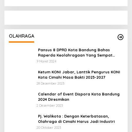
OLAHRAGA
Pansus 8 DPRD Kota Bandung Bahas
Raperda Keolahragaan Yang Sempat
Tertunda
9 Maret 2024
Ketum KONI Jabar, Lanttik Pengurus KONI
Kota Cimahi Masa Bakti 2023-2027
28 Desember 2023
Calendar of Event Dispora Kota Bandung
2024 Diresmikan
2 Desember 2023
Pj. Walikota : Dengan Keterbatasan,
Olahraga di Cimahi Harus Jadi Industri
20 Oktober 2023