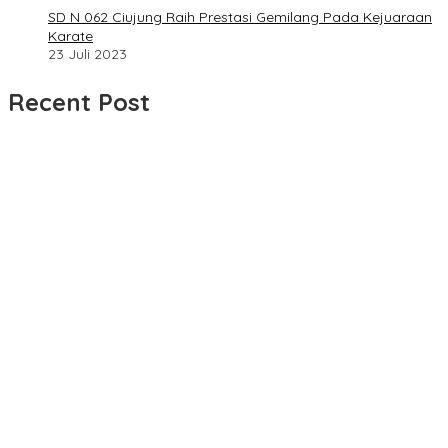
SD N 062 Ciujung Raih Prestasi Gemilang Pada Kejuaraan
Karate
23 Juli 2023
Recent Post
UPDATE : Proyek Rehabilitasi Jalan Ciporeat Rp591 Juta
Rampung, Ketebalan Rabat Beton Capai 20–25 Cm
Dua LSM Nasional Bersatu Soroti PUPR Aceh Tenggara, PENJARA
dan GEPARI Desak Kejati Aceh–Polda Aceh Audit Total Anggaran
Rp106 Miliar
Proyek Rehabilitasi Jalan Ciporeat Rp591 Juta Disorot, Diduga
Ketebalan Rabat Beton Baru 3–4 Cm, Pelaksana Belum Berikan
Penjelasan
Masyarakat Desa Rancamulya Gelar Syukuran atas Selesainya
Pembangunan Jalan Betonisasi.
Diduga PUPR Indramayu menyelimuti Kontraktor Proyek jalan