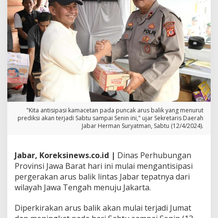
l
u
L
i
n
t
a
s
L
a
n
c
a
"Kita antisipasi kamacetan pada puncak arus balik yang menurut
prediksi akan terjadi Sabtu sampai Senin ini," ujar Sekretaris Daerah
r
Jabar Herman Suryatman, Sabtu (12/4/2024).
T
e
r
k
Jabar, Koreksinews.co.id |
Dinas Perhubungan
e
Provinsi Jawa Barat hari ini mulai mengantisipasi
n
pergerakan arus balik lintas Jabar tepatnya dari
d
wilayah Jawa Tengah menuju Jakarta.
a
l
i
Diperkirakan arus balik akan mulai terjadi Jumat