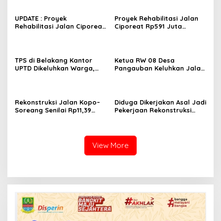
UPDATE : Proyek
Proyek Rehabilitasi Jalan
Rehabilitasi Jalan Ciporeat
Ciporeat Rp591 Juta
Rp591 Juta Rampung,
Disorot, Diduga Ketebalan
Ketebalan Rabat Beton
Rabat Beton Baru 3–4 Cm,
Capai 20–25 Cm
Pelaksana Belum Berikan
Penjelasan
TPS di Belakang Kantor
Ketua RW 08 Desa
UPTD Dikeluhkan Warga,
Pangauban Keluhkan Jalan
DLH Kabupaten Bandung
Rusak Bertahun-tahun,
Diminta Beri Penjelasan
Warga Tagih Janji
Perbaikan
Rekonstruksi Jalan Kopo–
Diduga Dikerjakan Asal Jadi
Soreang Senilai Rp11,39
Pekerjaan Rekonstruksi
Miliar Dimulai, Diharapkan
Drainase Patut Diusut
Tingkatkan Kenyamanan
Pengguna Jalan
View More