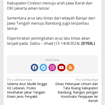
Kabupaten Cirebon menuju arah Jawa Barat dan
DKI Jakarta aman lancar.
Sementara arus lalu lintas dari wilayah Banjar dari
Jawa Tengah menuju Bandung juga terpantau
lancar.
Diperkirakan peningkatan arus lalu lintas akan
terjadi pada Sabtu – Ahad (13-14/4/2024).
(D703L)
Ikuti Kami
N
Pos sebelumnya
Pos berikutnya
Selama Arus Mudik hingga
Dinas Pekerjaan Umum dan
a
H2 Lebaran, Posko
Tata Ruang Kabupaten
v
Kesehatan Jabar Tangani
Bandung, Bangun jaringan
Enam Jenis Penyakit
Konstruksi Perpipaan Air
i
Bersih