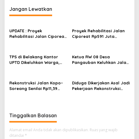
g
Jangan Lewatkan
a
s
i
UPDATE : Proyek
Proyek Rehabilitasi Jalan
p
Rehabilitasi Jalan Ciporeat
Ciporeat Rp591 Juta
Rp591 Juta Rampung,
Disorot, Diduga Ketebalan
o
Ketebalan Rabat Beton
Rabat Beton Baru 3–4 Cm,
s
Capai 20–25 Cm
Pelaksana Belum Berikan
TPS di Belakang Kantor
Ketua RW 08 Desa
Penjelasan
UPTD Dikeluhkan Warga,
Pangauban Keluhkan Jalan
DLH Kabupaten Bandung
Rusak Bertahun-tahun,
Diminta Beri Penjelasan
Warga Tagih Janji
Perbaikan
Rekonstruksi Jalan Kopo–
Diduga Dikerjakan Asal Jadi
Soreang Senilai Rp11,39
Pekerjaan Rekonstruksi
Miliar Dimulai, Diharapkan
Drainase Patut Diusut
Tingkatkan Kenyamanan
Pengguna Jalan
Tinggalkan Balasan
Alamat email Anda tidak akan dipublikasikan.
Ruas yang wajib
ditandai
*