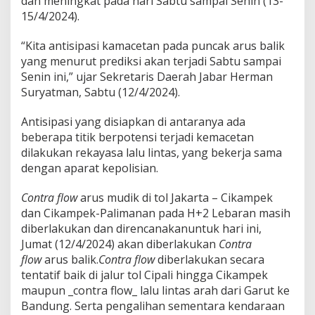
dan meningkat pada hari Sabtu sampai Senin (13-
15/4/2024).
“Kita antisipasi kamacetan pada puncak arus balik
yang menurut prediksi akan terjadi Sabtu sampai
Senin ini,” ujar Sekretaris Daerah Jabar Herman
Suryatman, Sabtu (
12/4/2024
).
Antisipasi yang disiapkan di antaranya ada
beberapa titik berpotensi terjadi kemacetan
dilakukan rekayasa lalu lintas, yang bekerja sama
dengan aparat kepolisian.
Contra flow
arus mudik di tol Jakarta – Cikampek
dan Cikampek-Palimanan pada H+2 Lebaran masih
diberlakukan dan direncanakanuntuk hari ini,
Jumat (
12/4/2024
) akan diberlakukan
Contra
flow
arus balik.
Contra flow
diberlakukan secara
tentatif baik di jalur tol Cipali hingga Cikampek
maupun _contra flow_ lalu lintas arah dari Garut ke
Bandung. Serta pengalihan sementara kendaraan