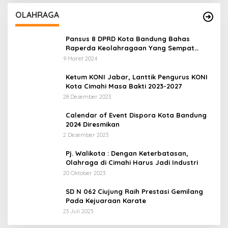
OLAHRAGA
Pansus 8 DPRD Kota Bandung Bahas
Raperda Keolahragaan Yang Sempat
Tertunda
9 Maret 2024
Ketum KONI Jabar, Lanttik Pengurus KONI
Kota Cimahi Masa Bakti 2023-2027
28 Desember 2023
Calendar of Event Dispora Kota Bandung
2024 Diresmikan
2 Desember 2023
Pj. Walikota : Dengan Keterbatasan,
Olahraga di Cimahi Harus Jadi Industri
20 Oktober 2023
SD N 062 Ciujung Raih Prestasi Gemilang
Pada Kejuaraan Karate
23 Juli 2023