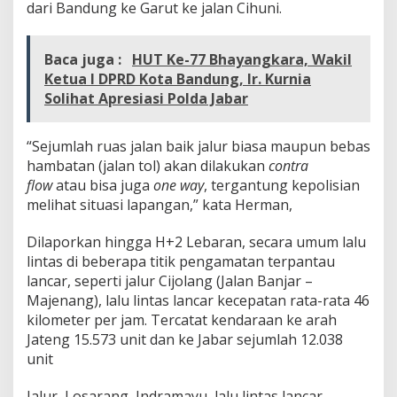
dari Bandung ke Garut ke jalan Cihuni.
Baca juga :
HUT Ke-77 Bhayangkara, Wakil
Ketua I DPRD Kota Bandung, Ir. Kurnia
Solihat Apresiasi Polda Jabar
“Sejumlah ruas jalan baik jalur biasa maupun bebas
hambatan (jalan tol) akan dilakukan
contra
flow
atau bisa juga
one way
, tergantung kepolisian
melihat situasi lapangan,” kata Herman,
Dilaporkan hingga H+2 Lebaran, secara umum lalu
lintas di beberapa titik pengamatan terpantau
lancar, seperti jalur Cijolang (Jalan Banjar –
Majenang), lalu lintas lancar kecepatan rata-rata 46
kilometer per jam. Tercatat kendaraan ke arah
Jateng 15.573 unit dan ke Jabar sejumlah 12.038
unit
Jalur Losarang, Indramayu, lalu lintas lancar