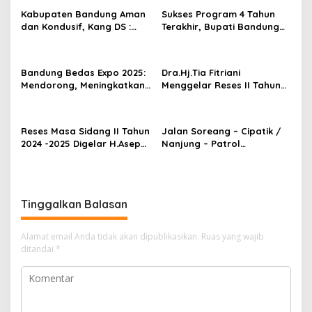
i
Kabupaten Bandung Aman
Sukses Program 4 Tahun
p
dan Kondusif, Kang DS :
Terakhir, Bupati Bandung
Kami Hadir untuk
Optimistis Wujudkan
o
Memberikan Rasa Aman
“Bandung Lebih Bedas” di
s
bagi Masyarakat
RPJMD 2025-2029
Bandung Bedas Expo 2025:
Dra.Hj.Tia Fitriani
Mendorong, Meningkatkan
Menggelar Reses II Tahun
serta Ajang Promosi Bagi
2024-2025
Para Pelaku UMKM
Reses Masa Sidang II Tahun
Jalan Soreang – Cipatik /
2024 -2025 Digelar H.Asep
Nanjung – Patrol
Syamsudin
Kabupaten Bandung
Dikomentari Masyarakat
Juga Perangkat Desa
Tinggalkan Balasan
Alamat email Anda tidak akan dipublikasikan.
Ruas yang wajib
ditandai
*