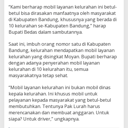
B
“Kami berharap mobil layanan kelurahan ini betul-
u
betul bisa dirasakan manfaatnya oleh masyarakat
p
a
di Kabupaten Bandung, khususnya yang berada di
t
10 kelurahan se-Kabupaten Bandung,” harap
i
Bupati Bedas dalam sambutannya.
B
a
Saat ini, imbuh orang nomor satu di Kabupaten
n
d
Bandung, kelurahan mendapatkan mobil layanan
u
kelurahan yang disingkat Moyan. Bupati berharap
n
dengan adanya penyerahan mobil layanan
g
kelurahan di 10 kelurahan itu, semua
S
masyarakatnya tetap sehat.
e
r
a
“Mobil layanan kelurahan ini bukan mobil dinas
h
kepala kelurahan. Ini khusus mobil untuk
k
pelayanan kepada masyarakat yang betul-betul
a
membutuhkan. Tentunya Pak Lurah harus
n
1
merencanakan dan membuat anggaran. Untuk
0
siapa? Untuk driver,” ungkapnya.
M
o