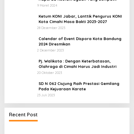
Tertunda
9 Maret 2024
Ketum KONI Jabar, Lanttik Pengurus KONI
Kota Cimahi Masa Bakti 2023-2027
28 Desember 2023
Calendar of Event Dispora Kota Bandung
2024 Diresmikan
2 Desember 2023
Pj. Walikota : Dengan Keterbatasan,
Olahraga di Cimahi Harus Jadi Industri
20 Oktober 2023
SD N 062 Ciujung Raih Prestasi Gemilang
Pada Kejuaraan Karate
23 Juli 2023
Recent Post