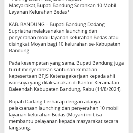
e
Masyarakat,Bupati Bandung Serahkan 10 Mobil
l
Layanan Kelurahan Bedas*
a
y
KAB. BANDUNG – Bupati Bandung Dadang
a
n
Supriatna melaksanakan launching dan
a
penyerahan mobil layanan kelurahan Bedas atau
n
disingkat Moyan bagi 10 kelurahan se-Kabupaten
K
Bandung.
e
p
a
Pada kesempatan yang sama, Bupati Bandung juga
d
turut menyerahkan santunan kematian
a
kepesertaan BPJS Ketenagakerjaan kepada ahli
M
warisnya yang dilaksanakan di Kantor Kecamatan
a
s
Baleendah Kabupaten Bandung, Rabu (14/8/2024).
y
a
Bupati Dadang berharap dengan adanya
r
pelaksanaan launching dan penyerahan 10 mobil
a
layanan kelurahan Bedas (Moyan) ini bisa
k
a
membantu pelayanan kepada masyarakat secara
t
langsung.
,