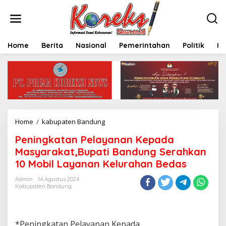
L
e
w
a
t
Home
Berita
Nasional
Pemerintahan
Politik
In
i
k
e
k
o
n
t
e
Home
/
kabupaten Bandung
P
n
e
Peningkatan Pelayanan Kepada
n
i
Masyarakat,Bupati Bandung Serahkan
n
10 Mobil Layanan Kelurahan Bedas
g
k
Admin
14 Agustus 2024
a
Kabupaten Bandung
t
a
n
P
*Peningkatan Pelayanan Kepada