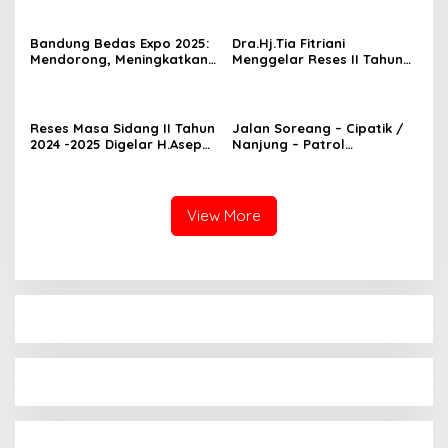
Memberikan Rasa Aman
“Bandung Lebih Bedas” di
bagi Masyarakat
RPJMD 2025-2029
Bandung Bedas Expo 2025:
Dra.Hj.Tia Fitriani
Mendorong, Meningkatkan
Menggelar Reses II Tahun
serta Ajang Promosi Bagi
2024-2025
Para Pelaku UMKM
Reses Masa Sidang II Tahun
Jalan Soreang – Cipatik /
2024 -2025 Digelar H.Asep
Nanjung – Patrol
Syamsudin
Kabupaten Bandung
Dikomentari Masyarakat
Juga Perangkat Desa
View More