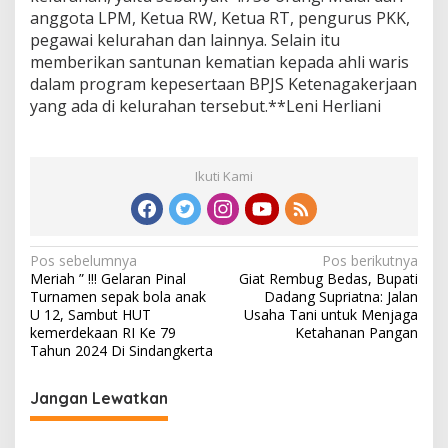
anggota LPM, Ketua RW, Ketua RT, pengurus PKK,
pegawai kelurahan dan lainnya. Selain itu
memberikan santunan kematian kepada ahli waris
dalam program kepesertaan BPJS Ketenagakerjaan
yang ada di kelurahan tersebut.**Leni Herliani
Ikuti Kami
N
Pos sebelumnya
Pos berikutnya
Meriah ” !!! Gelaran Pinal
Giat Rembug Bedas, Bupati
a
Turnamen sepak bola anak
Dadang Supriatna: Jalan
v
U 12, Sambut HUT
Usaha Tani untuk Menjaga
kemerdekaan RI Ke 79
Ketahanan Pangan
i
Tahun 2024 Di Sindangkerta
g
Jangan Lewatkan
a
s