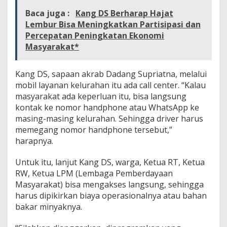
b
Baca juga :
Kang DS Berharap Hajat
i
Lembur Bisa Meningkatkan Partisipasi dan
l
L
Percepatan Peningkatan Ekonomi
a
Masyarakat*
y
a
n
Kang DS, sapaan akrab Dadang Supriatna, melalui
a
mobil layanan kelurahan itu ada call center. “Kalau
n
masyarakat ada keperluan itu, bisa langsung
K
kontak ke nomor handphone atau WhatsApp ke
e
l
masing-masing kelurahan. Sehingga driver harus
u
memegang nomor handphone tersebut,”
r
harapnya.
a
h
Untuk itu, lanjut Kang DS, warga, Ketua RT, Ketua
a
n
RW, Ketua LPM (Lembaga Pemberdayaan
B
Masyarakat) bisa mengakses langsung, sehingga
e
harus dipikirkan biaya operasionalnya atau bahan
d
bakar minyaknya.
a
s