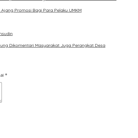
 Ajang Promosi Bagi Para Pelaku UMKM
msudin
ndung Dikomentari Masyarakat Juga Perangkat Desa
dai
*