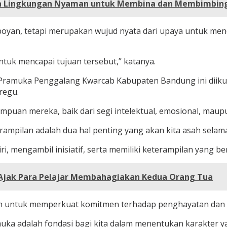
rga Lingkungan Nyaman untuk Membina dan Membimbin
an, tetapi merupakan wujud nyata dari upaya untuk menc
untuk mencapai tujuan tersebut,” katanya.
muka Penggalang Kwarcab Kabupaten Bandung ini diikuti 2
regu.
an mereka, baik dari segi intelektual, emosional, maupun
ilan adalah dua hal penting yang akan kita asah selama 
i, mengambil inisiatif, serta memiliki keterampilan yang b
g Ajak Para Pelajar Membahagiakan Kedua Orang Tua
n untuk memperkuat komitmen terhadap penghayatan dan
uka adalah fondasi bagi kita dalam menentukan karakter ya