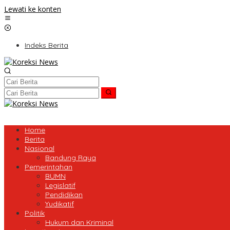
Lewati ke konten
Indeks Berita
Home
Berita
Nasional
Bandung Raya
Pemerintahan
BUMN
Legislatif
Pendidikan
Yudikatif
Politik
Hukum dan Kriminal