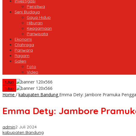
Investigasi
Peristiwa
Seni Budaya
Gaya Hidup
Hiburan
Keagamaan
Pariwisata
Ekonomi
Olahraga
Pariwara
Ragam
Galeri
Foto
Video
tutup
tutup
Home
/
kabupaten Bandung
Emma Dety: Jambore Pramuka Penggal
Emma Dety: Jambore Pramuka
admin
2 Juli 2024
kabupaten Bandung