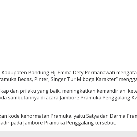
uka Kabupaten Bandung Hj. Emma Dety Permanawati menga
muka Bedas, Pinter, Singer Tur Miboga Karakter” menggam
ap dan prilaku yang baik, meningkatkan kemandirian, ket
ada sambutannya di acara Jambore Pramuka Penggalang K
n kode kehormatan Pramuka, yaitu Satya dan Darma Pramuk
adir pada Jambore Pramuka Penggalang tersebut.