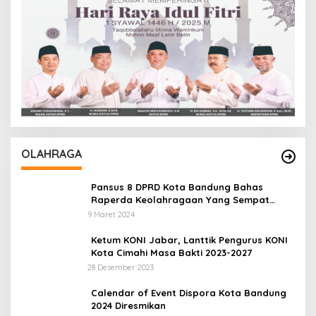
OLAHRAGA
Pansus 8 DPRD Kota Bandung Bahas
Raperda Keolahragaan Yang Sempat
Tertunda
9 Maret 2024
Ketum KONI Jabar, Lanttik Pengurus KONI
Kota Cimahi Masa Bakti 2023-2027
28 Desember 2023
Calendar of Event Dispora Kota Bandung
2024 Diresmikan