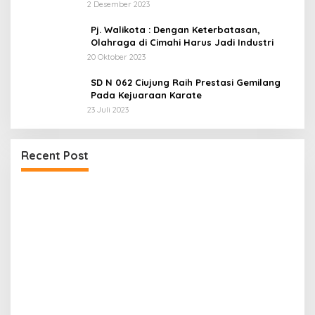
2 Desember 2023
Pj. Walikota : Dengan Keterbatasan,
Olahraga di Cimahi Harus Jadi Industri
20 Oktober 2023
SD N 062 Ciujung Raih Prestasi Gemilang
Pada Kejuaraan Karate
23 Juli 2023
Recent Post
Proyek Rehabilitasi Jalan Ciporeat Rp591 Juta
M
Disorot, Diduga Ketebalan Rabat Beton Baru 3–
a