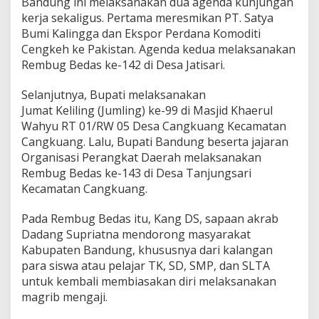
Bandung ini melaksanakan dua agenda kunjungan
L
kerja sekaligus. Pertama meresmikan PT. Satya
T
Bumi Kalingga dan Ekspor Perdana Komoditi
A
U
Cengkeh ke Pakistan. Agenda kedua melaksanakan
n
Rembug Bedas ke-142 di Desa Jatisari.
t
u
Selanjutnya, Bupati melaksanakan
k
Jumat Keliling (Jumling) ke-99 di Masjid Khaerul
M
e
Wahyu RT 01/RW 05 Desa Cangkuang Kecamatan
l
Cangkuang. Lalu, Bupati Bandung beserta jajaran
a
Organisasi Perangkat Daerah melaksanakan
k
Rembug Bedas ke-143 di Desa Tanjungsari
s
a
Kecamatan Cangkuang.
n
a
Pada Rembug Bedas itu, Kang DS, sapaan akrab
k
Dadang Supriatna mendorong masyarakat
a
Kabupaten Bandung, khususnya dari kalangan
n
M
para siswa atau pelajar TK, SD, SMP, dan SLTA
a
untuk kembali membiasakan diri melaksanakan
g
magrib mengaji.
r
i