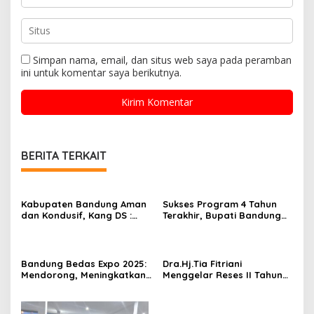
Simpan nama, email, dan situs web saya pada peramban
ini untuk komentar saya berikutnya.
BERITA TERKAIT
Kabupaten Bandung Aman
Sukses Program 4 Tahun
dan Kondusif, Kang DS :
Terakhir, Bupati Bandung
Kami Hadir untuk
Optimistis Wujudkan
Memberikan Rasa Aman
“Bandung Lebih Bedas” di
bagi Masyarakat
RPJMD 2025-2029
Bandung Bedas Expo 2025:
Dra.Hj.Tia Fitriani
Mendorong, Meningkatkan
Menggelar Reses II Tahun
serta Ajang Promosi Bagi
2024-2025
Para Pelaku UMKM