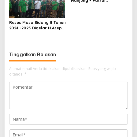
Nanjung – Patrol
Kabupaten Bandung
Dikomentari Masyarakat
Juga Perangkat Desa
Reses Masa Sidang II Tahun
2024 -2025 Digelar H.Asep
Syamsudin
Tinggalkan Balasan
Alamat email Anda tidak akan dipublikasikan.
Ruas yang wajib
ditandai
*