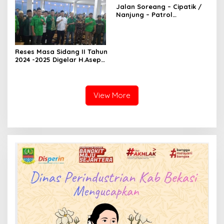
Jalan Soreang – Cipatik /
Nanjung – Patrol
Kabupaten Bandung
Dikomentari Masyarakat
Juga Perangkat Desa
Reses Masa Sidang II Tahun
2024 -2025 Digelar H.Asep
Syamsudin
View More