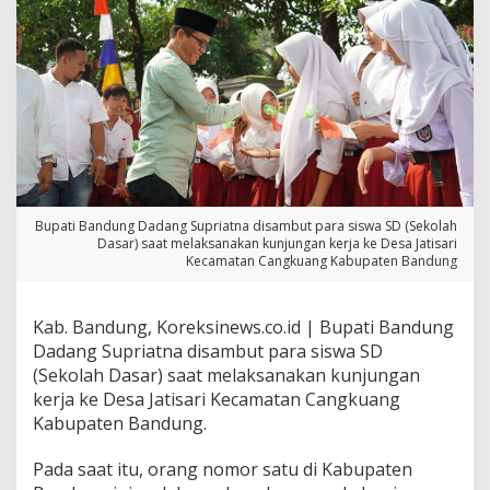
g
A
j
a
k
A
n
a
k
-
a
n
Bupati Bandung Dadang Supriatna disambut para siswa SD (Sekolah
Dasar) saat melaksanakan kunjungan kerja ke Desa Jatisari
a
Kecamatan Cangkuang Kabupaten Bandung
k
T
K
,
Kab. Bandung, Koreksinews.co.id | Bupati Bandung
S
Dadang Supriatna disambut para siswa SD
D
(Sekolah Dasar) saat melaksanakan kunjungan
,
kerja ke Desa Jatisari Kecamatan Cangkuang
S
Kabupaten Bandung.
M
P
,
Pada saat itu, orang nomor satu di Kabupaten
S