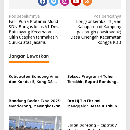
N
Pos sebelumnya
Pos berikutnya
Fadil Putra Pratama Murid
Longsor kembali !!! Jalan
a
SDN Bongas kelas V1 Desa
Kabupaten di Kampung
v
Batulayang Kecamatan
pasirangin ( pasirbadak)
Cililin ucapkan terimakasih
Desa Cinengah Kecamatan
i
Guruku atas Jasamu
Rongga KBB
g
Jangan Lewatkan
a
s
i
Kabupaten Bandung Aman
Sukses Program 4 Tahun
p
dan Kondusif, Kang DS :
Terakhir, Bupati Bandung
Kami Hadir untuk
Optimistis Wujudkan
o
Memberikan Rasa Aman
“Bandung Lebih Bedas” di
s
bagi Masyarakat
RPJMD 2025-2029
Bandung Bedas Expo 2025:
Dra.Hj.Tia Fitriani
Mendorong, Meningkatkan
Menggelar Reses II Tahun
serta Ajang Promosi Bagi
2024-2025
Para Pelaku UMKM
Jalan Soreang – Cipatik /