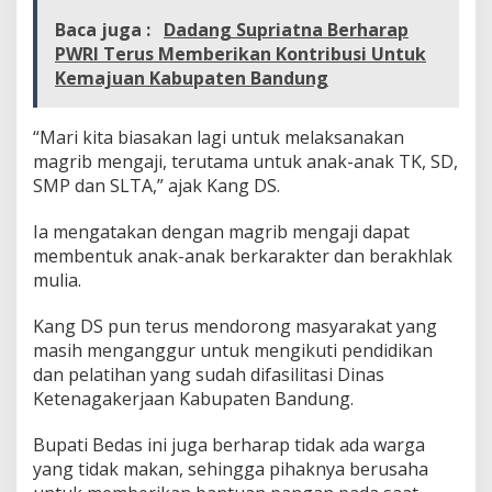
b
Baca juga :
Dadang Supriatna Berharap
M
PWRI Terus Memberikan Kontribusi Untuk
e
n
Kemajuan Kabupaten Bandung
g
a
j
“Mari kita biasakan lagi untuk melaksanakan
i
magrib mengaji, terutama untuk anak-anak TK, SD,
SMP dan SLTA,” ajak Kang DS.
Ia mengatakan dengan magrib mengaji dapat
membentuk anak-anak berkarakter dan berakhlak
mulia.
Kang DS pun terus mendorong masyarakat yang
masih menganggur untuk mengikuti pendidikan
dan pelatihan yang sudah difasilitasi Dinas
Ketenagakerjaan Kabupaten Bandung.
Bupati Bedas ini juga berharap tidak ada warga
yang tidak makan, sehingga pihaknya berusaha