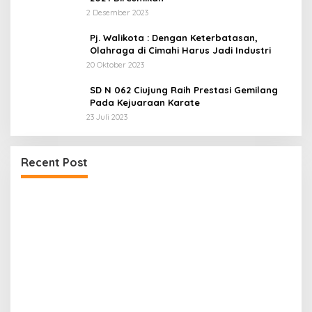
2 Desember 2023
Pj. Walikota : Dengan Keterbatasan,
Olahraga di Cimahi Harus Jadi Industri
20 Oktober 2023
SD N 062 Ciujung Raih Prestasi Gemilang
Pada Kejuaraan Karate
23 Juli 2023
Dua LSM Nasional Bersatu Soroti PUPR Aceh
Recent Post
Tenggara, PENJARA dan GEPARI Desak Kejati
Aceh–Polda Aceh Audit Total Anggaran Rp106
Miliar
P