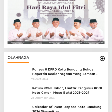
OLAHRAGA
Pansus 8 DPRD Kota Bandung Bahas
Raperda Keolahragaan Yang Sempat
Tertunda
9 Maret 2024
Ketum KONI Jabar, Lanttik Pengurus KONI
Kota Cimahi Masa Bakti 2023-2027
28 Desember 2023
Calendar of Event Dispora Kota Bandung
2024 Diresmikan