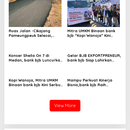
Ruas Jalan -Cikajang
Mitra UMKM Binaan bank
Pameungpeuk Selesai,
bjb “Kopi Wanoja” Kini
Diharapkan Meningkatkan
Semakin Mendunia
Sektor Ekonomi Perkebunan
Maupun Wisata
Konser Sheila On 7 di
Gelar BJB EXPORTPRENEUR,
Medan, bank bjb Luncurkan
bank bjb Siap Lahirkan
Kartu ATM Edisi Sheila on 7
Eksportir Baru
Tunggu Aku di Medan
Kopi Wanoja, Mitra UMKM
Mampu Perkuat Kinerja
Binaan bank bjb Kini Serbu
Bisnis,bank bjb Raih
Pasar Eropa
Penghargaan IDN Fortune
100
View More