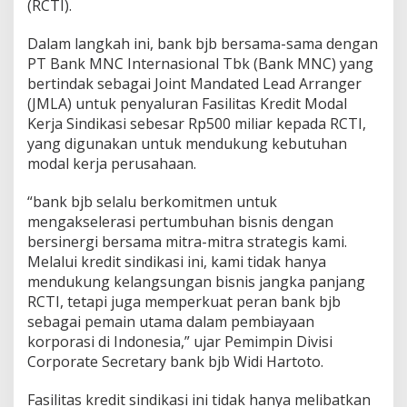
(RCTI).
K
r
Dalam langkah ini, bank bjb bersama-sama dengan
e
d
PT Bank MNC Internasional Tbk (Bank MNC) yang
i
bertindak sebagai Joint Mandated Lead Arranger
t
(JMLA) untuk penyaluran Fasilitas Kredit Modal
S
Kerja Sindikasi sebesar Rp500 miliar kepada RCTI,
i
n
yang digunakan untuk mendukung kebutuhan
d
modal kerja perusahaan.
i
k
“bank bjb selalu berkomitmen untuk
a
mengakselerasi pertumbuhan bisnis dengan
s
i
bersinergi bersama mitra-mitra strategis kami.
n
Melalui kredit sindikasi ini, kami tidak hanya
P
mendukung kelangsungan bisnis jangka panjang
T
RCTI, tetapi juga memperkuat peran bank bjb
R
sebagai pemain utama dalam pembiayaan
C
T
korporasi di Indonesia,” ujar Pemimpin Divisi
I
Corporate Secretary bank bjb Widi Hartoto.
Fasilitas kredit sindikasi ini tidak hanya melibatkan