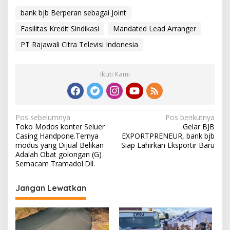
bank bjb Berperan sebagai Joint
Fasilitas Kredit Sindikasi
Mandated Lead Arranger
PT Rajawali Citra Televisi Indonesia
Ikuti Kami
N
Pos sebelumnya
Pos berikutnya
Toko Modos konter Seluer
Gelar BJB
a
Casing Handpone.Ternya
EXPORTPRENEUR, bank bjb
v
modus yang Dijual Belikan
Siap Lahirkan Eksportir Baru
Adalah Obat golongan (G)
i
Semacam Tramadol.Dll.
g
Jangan Lewatkan
a
s
i