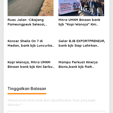
p
o
s
Ruas Jalan -Cikajang
Mitra UMKM Binaan bank
Pameungpeuk Selesai,
bjb “Kopi Wanoja” Kini
Diharapkan Meningkatkan
Semakin Mendunia
Sektor Ekonomi Perkebunan
Maupun Wisata
Konser Sheila On 7 di
Gelar BJB EXPORTPRENEUR,
Medan, bank bjb Luncurkan
bank bjb Siap Lahirkan
Kartu ATM Edisi Sheila on 7
Eksportir Baru
Tunggu Aku di Medan
Kopi Wanoja, Mitra UMKM
Mampu Perkuat Kinerja
Binaan bank bjb Kini Serbu
Bisnis,bank bjb Raih
Pasar Eropa
Penghargaan IDN Fortune
100
Tinggalkan Balasan
Alamat email Anda tidak akan dipublikasikan.
Ruas yang wajib
ditandai
*