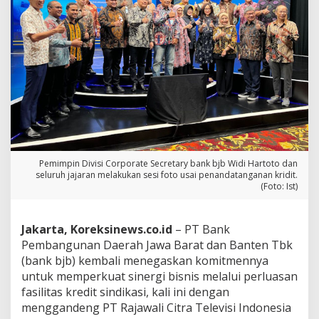
r
a
n
s
e
b
a
g
a
i
J
o
i
Pemimpin Divisi Corporate Secretary bank bjb Widi Hartoto dan
n
seluruh jajaran melakukan sesi foto usai penandatanganan kridit.
t
(Foto: Ist)
,
F
a
Jakarta, Koreksinews.co.id
– PT Bank
s
Pembangunan Daerah Jawa Barat dan Banten Tbk
i
(bank bjb) kembali menegaskan komitmennya
l
untuk memperkuat sinergi bisnis melalui perluasan
i
t
fasilitas kredit sindikasi, kali ini dengan
a
menggandeng PT Rajawali Citra Televisi Indonesia
s