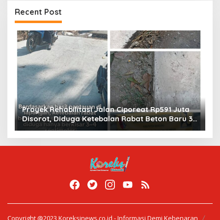
Recent Post
Proyek Rehabilitasi Jalan Ciporeat Rp591 Juta
M
Disorot, Diduga Ketebalan Rabat Beton Baru 3–
a
4 Cm, Pelaksana Belum Berikan Penjelasan
Be
Copyright @2023 Koreksinews.co.id - Informasi Demi Kebenaran