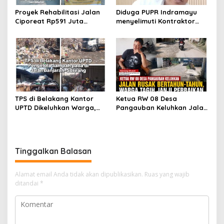
Proyek Rehabilitasi Jalan
Diduga PUPR Indramayu
Ciporeat Rp591 Juta
menyelimuti Kontraktor
Disorot, Diduga Ketebalan
Proyek jalan Nakal, Tak
Rabat Beton Baru 3–4 Cm,
perdulikan adanya
Pelaksana Belum Berikan
Pengaduan
Penjelasan
TPS di Belakang Kantor
Ketua RW 08 Desa
UPTD Dikeluhkan Warga,
Pangauban Keluhkan Jalan
DLH Kabupaten Bandung
Rusak Bertahun-tahun,
Diminta Beri Penjelasan
Warga Tagih Janji
Perbaikan
Tinggalkan Balasan
Alamat email Anda tidak akan dipublikasikan.
Ruas yang wajib
ditandai
*