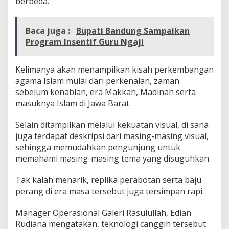
berbeda.
a
r
,
Baca juga :
Bupati Bandung Sampaikan
I
Program Insentif Guru Ngaji
n
i
D
Kelimanya akan menampilkan kisah perkembangan
i
a
agama Islam mulai dari perkenalan, zaman
C
sebelum kenabian, era Makkah, Madinah serta
a
masuknya Islam di Jawa Barat.
r
a
Selain ditampilkan melalui kekuatan visual, di sana
n
y
juga terdapat deskripsi dari masing-masing visual,
a
sehingga memudahkan pengunjung untuk
memahami masing-masing tema yang disuguhkan.
Tak kalah menarik, replika perabotan serta baju
perang di era masa tersebut juga tersimpan rapi.
Manager Operasional Galeri Rasulullah, Edian
Rudiana mengatakan, teknologi canggih tersebut