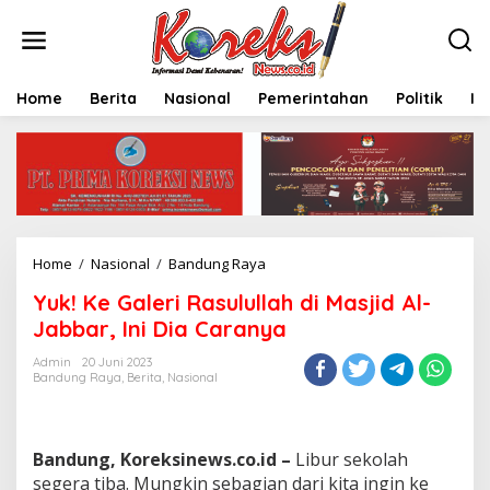
L
e
w
a
t
Home
Berita
Nasional
Pemerintahan
Politik
In
i
k
e
k
o
n
t
e
Home
/
Nasional
/
Bandung Raya
Y
n
u
Yuk! Ke Galeri Rasulullah di Masjid Al-
k
!
Jabbar, Ini Dia Caranya
K
e
Admin
20 Juni 2023
Bandung Raya
,
Berita
,
Nasional
G
a
l
e
Bandung, Koreksinews.co.id –
Libur sekolah
r
i
segera tiba. Mungkin sebagian dari kita ingin ke