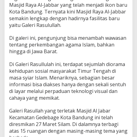
R
Masjid Raya Al-Jabbar yang telah menjadi ikon baru
a
Kota Bandung. Ternyata kini Masjid Raya Al-Jabbar
s
semakin lengkap dengan hadirnya fasilitas baru
u
yaitu Galeri Rasulullah.
l
u
l
Di galeri ini, pengunjung bisa menambah wawasan
l
tentang perkembangan agama Islam, bahkan
a
hingga di Jawa Barat.
h
d
i
Di Galeri Rasullulah ini, terdapat sejumlah diorama
M
kehidupan sosial masyarakat Timur Tengah di
a
masa syiar Islam. Menariknya, sebagian besar
s
informasi bisa diakses hanya dengan sekali sentuh
j
di layar melalui perpaduan teknologi visual dan
i
d
cahaya yang memikat.
A
l
Galeri Rasullah yang terletak Masjid Al Jabar
-
Kecamatan Gedebage Kota Bandung ini telah
J
diresmikan 27 Maret Silam. Di dalamnya terbagi
a
b
atas 15 ruangan dengan masing-masing tema yang
b