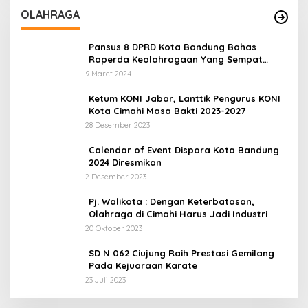
OLAHRAGA
Pansus 8 DPRD Kota Bandung Bahas
Raperda Keolahragaan Yang Sempat
Tertunda
9 Maret 2024
Ketum KONI Jabar, Lanttik Pengurus KONI
Kota Cimahi Masa Bakti 2023-2027
28 Desember 2023
Calendar of Event Dispora Kota Bandung
2024 Diresmikan
2 Desember 2023
Pj. Walikota : Dengan Keterbatasan,
Olahraga di Cimahi Harus Jadi Industri
20 Oktober 2023
SD N 062 Ciujung Raih Prestasi Gemilang
Pada Kejuaraan Karate
23 Juli 2023