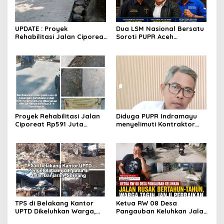
UPDATE : Proyek
Dua LSM Nasional Bersatu
Rehabilitasi Jalan Ciporeat
Soroti PUPR Aceh
Rp591 Juta Rampung,
Tenggara, PENJARA dan
Ketebalan Rabat Beton
GEPARI Desak Kejati Aceh–
Capai 20–25 Cm
Polda Aceh Audit Total
Anggaran Rp106 Miliar
Proyek Rehabilitasi Jalan
Diduga PUPR Indramayu
Ciporeat Rp591 Juta
menyelimuti Kontraktor
Disorot, Diduga Ketebalan
Proyek jalan Nakal, Tak
Rabat Beton Baru 3–4 Cm,
perdulikan adanya
Pelaksana Belum Berikan
Pengaduan
Penjelasan
TPS di Belakang Kantor
Ketua RW 08 Desa
UPTD Dikeluhkan Warga,
Pangauban Keluhkan Jalan
DLH Kabupaten Bandung
Rusak Bertahun-tahun,