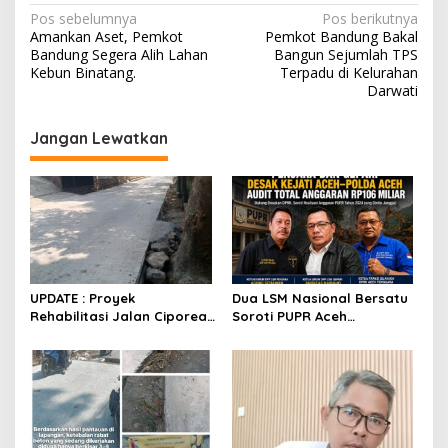
N
Pos sebelumnya
Pos berikutnya
Amankan Aset, Pemkot
Pemkot Bandung Bakal
a
Bandung Segera Alih Lahan
Bangun Sejumlah TPS
v
Kebun Binatang.
Terpadu di Kelurahan
Darwati
i
g
Jangan Lewatkan
a
s
i
p
o
s
UPDATE : Proyek
Dua LSM Nasional Bersatu
Rehabilitasi Jalan Ciporeat
Soroti PUPR Aceh
Rp591 Juta Rampung,
Tenggara, PENJARA dan
Ketebalan Rabat Beton
GEPARI Desak Kejati Aceh–
Capai 20–25 Cm
Polda Aceh Audit Total
Anggaran Rp106 Miliar