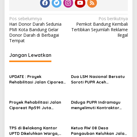
N
Pos sebelumnya
Pos berikutnya
Hari Donor Darah Sedunia
Pemkot Bandung Kembali
a
PMI Kota Bandung Gelar
Tertibkan Sejumlah Reklame
v
Donor Darah di Berbagai
Ilegal
Tempat
i
g
Jangan Lewatkan
a
s
UPDATE : Proyek
Dua LSM Nasional Bersatu
i
Rehabilitasi Jalan Ciporeat
Soroti PUPR Aceh
p
Rp591 Juta Rampung,
Tenggara, PENJARA dan
Ketebalan Rabat Beton
GEPARI Desak Kejati Aceh–
o
Capai 20–25 Cm
Polda Aceh Audit Total
Proyek Rehabilitasi Jalan
Diduga PUPR Indramayu
s
Anggaran Rp106 Miliar
Ciporeat Rp591 Juta
menyelimuti Kontraktor
Disorot, Diduga Ketebalan
Proyek jalan Nakal, Tak
Rabat Beton Baru 3–4 Cm,
perdulikan adanya
Pelaksana Belum Berikan
Pengaduan
TPS di Belakang Kantor
Ketua RW 08 Desa
Penjelasan
UPTD Dikeluhkan Warga,
Pangauban Keluhkan Jalan