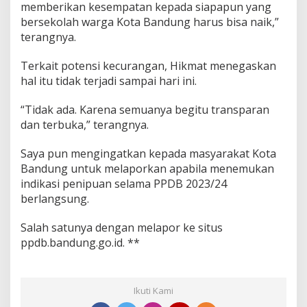
memberikan kesempatan kepada siapapun yang
n
bersekolah warga Kota Bandung harus bisa naik,”
g
s
terangnya.
u
n
Terkait potensi kecurangan, Hikmat menegaskan
g
hal itu tidak terjadi sampai hari ini.
T
e
“Tidak ada. Karena semuanya begitu transparan
r
t
dan terbuka,” terangnya.
i
b
Saya pun mengingatkan kepada masyarakat Kota
Bandung untuk melaporkan apabila menemukan
indikasi penipuan selama PPDB 2023/24
berlangsung.
Salah satunya dengan melapor ke situs
ppdb.bandung.go.id. **
Ikuti Kami