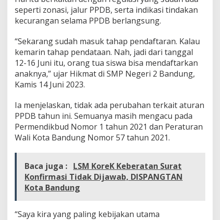
a
seperti zonasi, jalur PPDB, serta indikasi tindakan
s
kecurangan selama PPDB berlangsung.
t
i
“Sekarang sudah masuk tahap pendaftaran. Kalau
k
a
kemarin tahap pendataan. Nah, jadi dari tanggal
n
12-16 Juni itu, orang tua siswa bisa mendaftarkan
P
anaknya,” ujar Hikmat di SMP Negeri 2 Bandung,
P
Kamis 14 Juni 2023.
D
B
2
Ia menjelaskan, tidak ada perubahan terkait aturan
0
PPDB tahun ini. Semuanya masih mengacu pada
2
Permendikbud Nomor 1 tahun 2021 dan Peraturan
3
Wali Kota Bandung Nomor 57 tahun 2021.
/
2
0
Baca juga :
LSM KoreK Keberatan Surat
2
4
Konfirmasi Tidak Dijawab, DISPANGTAN
B
Kota Bandung
e
r
l
“Saya kira yang paling kebijakan utama
a