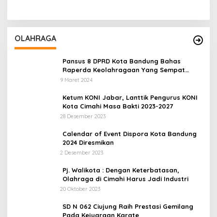
OLAHRAGA
Pansus 8 DPRD Kota Bandung Bahas
Raperda Keolahragaan Yang Sempat
Tertunda
9 Maret 2024
Ketum KONI Jabar, Lanttik Pengurus KONI
Kota Cimahi Masa Bakti 2023-2027
28 Desember 2023
Calendar of Event Dispora Kota Bandung
2024 Diresmikan
2 Desember 2023
Pj. Walikota : Dengan Keterbatasan,
Olahraga di Cimahi Harus Jadi Industri
20 Oktober 2023
SD N 062 Ciujung Raih Prestasi Gemilang
Pada Kejuaraan Karate