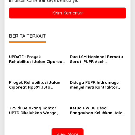
ini untuk komentar saya berikutnya.
BERITA TERKAIT
UPDATE : Proyek
Dua LSM Nasional Bersatu
Rehabilitasi Jalan Ciporeat
Soroti PUPR Aceh
Rp591 Juta Rampung,
Tenggara, PENJARA dan
Ketebalan Rabat Beton
GEPARI Desak Kejati Aceh–
Capai 20–25 Cm
Polda Aceh Audit Total
Anggaran Rp106 Miliar
Proyek Rehabilitasi Jalan
Diduga PUPR Indramayu
Ciporeat Rp591 Juta
menyelimuti Kontraktor
Disorot, Diduga Ketebalan
Proyek jalan Nakal, Tak
Rabat Beton Baru 3–4 Cm,
perdulikan adanya
Pelaksana Belum Berikan
Pengaduan
Penjelasan
TPS di Belakang Kantor
Ketua RW 08 Desa
UPTD Dikeluhkan Warga,
Pangauban Keluhkan Jalan
DLH Kabupaten Bandung
Rusak Bertahun-tahun,
Diminta Beri Penjelasan
Warga Tagih Janji
Perbaikan
View More