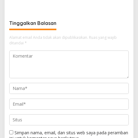
DLH Kabupaten Bandung
Rusak Bertahun-tahun,
Diminta Beri Penjelasan
Warga Tagih Janji
Perbaikan
Tinggalkan Balasan
Alamat email Anda tidak akan dipublikasikan.
Ruas yang wajib
ditandai
*
Simpan nama, email, dan situs web saya pada peramban