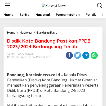
L
e
w
a
Home
Berita
Nasional
Pemerintahan
Politik
In
t
i
k
e
Home
/
Nasional
/
Bandung Raya
D
k
i
Disdik Kota Bandung Pastikan PPDB
o
s
n
d
2023/2024 Berlangsung Tertib
t
i
e
k
Admin
20 Juni 2023
n
Bandung Raya
,
Berita
,
Pendidikan
K
o
t
a
Bandung, Koreksinews.co.id –
Kepala Dinas
B
a
Pendidikan (Disdik) Kota Bandung Hikmat Ginanjar
n
memastikan penyelenggaraan Penerimaan Peserta
d
Didik Baru (PPDB) di Kota Bandung 24/2023
u
berlangsung tertib
n
g
P
Hal itu berkaitan dengan regulasi yang sudah ada