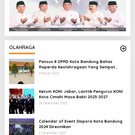
OLAHRAGA
Pansus 8 DPRD Kota Bandung Bahas
Raperda Keolahragaan Yang Sempat
Tertunda
9 Maret 2024
Ketum KONI Jabar, Lanttik Pengurus KONI
Kota Cimahi Masa Bakti 2023-2027
28 Desember 2023
Calendar of Event Dispora Kota Bandung
2024 Diresmikan
2 Desember 2023