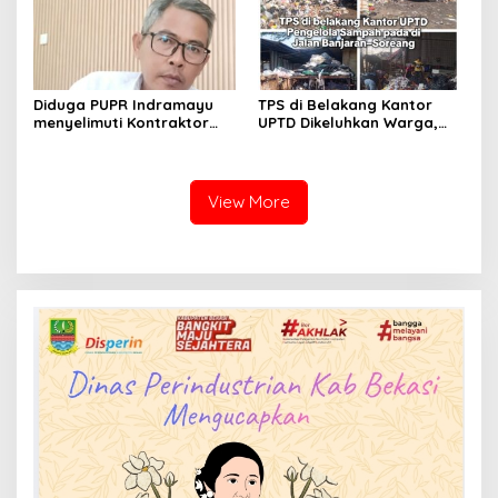
Diduga PUPR Indramayu
TPS di Belakang Kantor
menyelimuti Kontraktor
UPTD Dikeluhkan Warga,
Proyek jalan Nakal, Tak
DLH Kabupaten Bandung
perdulikan adanya
Diminta Beri Penjelasan
Pengaduan
View More