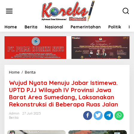
L
e
w
a
t
Home
Berita
Nasional
Pemerintahan
Politik
In
i
k
e
k
o
n
t
e
Home
/
Berita
W
n
u
Wujud Nyata Menuju Jabar Istimewa.
j
u
UPTD PJJ Wilayah IV Provinsi Jawa
d
Barat Area Sumedang, Laksanakan
N
Rekonstruksi di Beberapa Ruas Jalan
y
a
Admin
27 Juli 2025
t
Berita
a
M
e