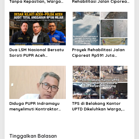
Tanpa Kepastian, Warga
Rehabilitasi Jalan Ciporeat
Keluhkan Lambatnya Cetak
Rp591 Juta Rampung,
KTP-el di Kota Bandung;
Ketebalan Rabat Beton
Kecamatan Babakan
Capai 20–25 Cm
Ciparay Sebut Blangko
Terbatas
Dua LSM Nasional Bersatu
Proyek Rehabilitasi Jalan
Soroti PUPR Aceh
Ciporeat Rp591 Juta
Tenggara, PENJARA dan
Disorot, Diduga Ketebalan
GEPARI Desak Kejati Aceh–
Rabat Beton Baru 3–4 Cm,
Polda Aceh Audit Total
Pelaksana Belum Berikan
Anggaran Rp106 Miliar
Penjelasan
Diduga PUPR Indramayu
TPS di Belakang Kantor
menyelimuti Kontraktor
UPTD Dikeluhkan Warga,
Proyek jalan Nakal, Tak
DLH Kabupaten Bandung
perdulikan adanya
Diminta Beri Penjelasan
Pengaduan
Tinggalkan Balasan