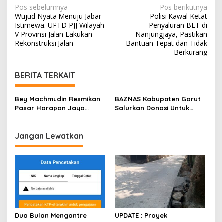
N
Pos sebelumnya
Pos berikutnya
J
Wujud Nyata Menuju Jabar
Polisi Kawal Ketat
a
a
Istimewa. UPTD PJJ Wilayah
Penyaluran BLT di
l
v
V Provinsi Jalan Lakukan
Nanjungjaya, Pastikan
a
Rekonstruksi Jalan
Bantuan Tepat dan Tidak
n
i
Berkurang
g
BERITA TERKAIT
a
s
Bey Machmudin Resmikan
BAZNAS Kabupaten Garut
i
Pasar Harapan Jaya
Salurkan Donasi Untuk
p
Revitalisasi Tahap Kedua
Rakyat Palestina
Komitmen Sejahterakan
o
Pedagang, Buat Nyaman
Jangan Lewatkan
Masyarakat
s
Dua Bulan Mengantre
UPDATE : Proyek