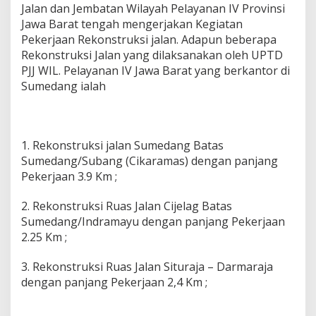
Jalan dan Jembatan Wilayah Pelayanan IV Provinsi
W
i
Jawa Barat tengah mengerjakan Kegiatan
l
Pekerjaan Rekonstruksi jalan. Adapun beberapa
a
Rekonstruksi Jalan yang dilaksanakan oleh UPTD
y
PJJ WIL. Pelayanan IV Jawa Barat yang berkantor di
a
h
Sumedang ialah
I
V
P
r
1. Rekonstruksi jalan Sumedang Batas
o
Sumedang/Subang (Cikaramas) dengan panjang
v
i
Pekerjaan 3.9 Km ;
n
s
2. Rekonstruksi Ruas Jalan Cijelag Batas
i
Sumedang/Indramayu dengan panjang Pekerjaan
J
2.25 Km ;
a
w
a
3. Rekonstruksi Ruas Jalan Situraja – Darmaraja
B
dengan panjang Pekerjaan 2,4 Km ;
a
r
a