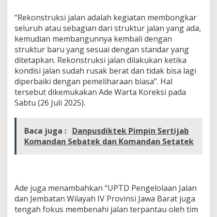
t
A
“Rekonstruksi jalan adalah kegiatan membongkar
r
seluruh atau sebagian dari struktur jalan yang ada,
e
kemudian membangunnya kembali dengan
a
struktur baru yang sesuai dengan standar yang
S
u
ditetapkan. Rekonstruksi jalan dilakukan ketika
m
kondisi jalan sudah rusak berat dan tidak bisa lagi
e
diperbaiki dengan pemeliharaan biasa”. Hal
d
tersebut dikemukakan Ade Warta Koreksi pada
a
Sabtu (26 Juli 2025).
n
g
,
L
Baca juga :
Danpusdiktek Pimpin Sertijab
a
Komandan Sebatek dan Komandan Setatek
k
s
a
n
a
Ade juga menambahkan “UPTD Pengelolaan Jalan
k
dan Jembatan Wilayah IV Provinsi Jawa Barat juga
a
n
tengah fokus membenahi jalan terpantau oleh tim
R