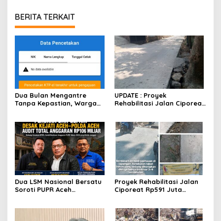
BERITA TERKAIT
Dua Bulan Mengantre
UPDATE : Proyek
Tanpa Kepastian, Warga
Rehabilitasi Jalan Ciporeat
Keluhkan Lambatnya Cetak
Rp591 Juta Rampung,
KTP-el di Kota Bandung;
Ketebalan Rabat Beton
Kecamatan Babakan
Capai 20–25 Cm
Ciparay Sebut Blangko
Terbatas
Dua LSM Nasional Bersatu
Proyek Rehabilitasi Jalan
Soroti PUPR Aceh
Ciporeat Rp591 Juta
Tenggara, PENJARA dan
Disorot, Diduga Ketebalan
GEPARI Desak Kejati Aceh–
Rabat Beton Baru 3–4 Cm,
Polda Aceh Audit Total
Pelaksana Belum Berikan
Anggaran Rp106 Miliar
Penjelasan