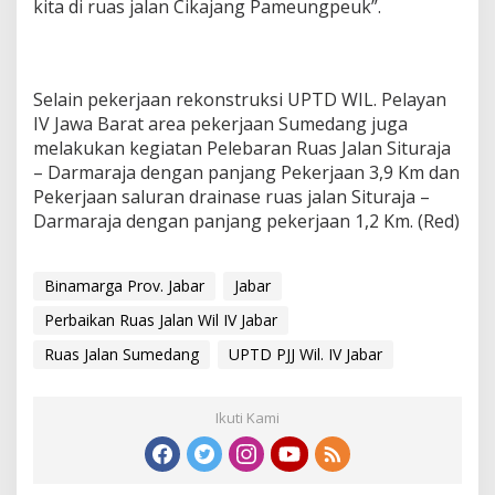
kita di ruas jalan Cikajang Pameungpeuk”.
e
k
o
n
s
Selain pekerjaan rekonstruksi UPTD WIL. Pelayan
t
IV Jawa Barat area pekerjaan Sumedang juga
r
melakukan kegiatan Pelebaran Ruas Jalan Situraja
u
– Darmaraja dengan panjang Pekerjaan 3,9 Km dan
k
Pekerjaan saluran drainase ruas jalan Situraja –
s
i
Darmaraja dengan panjang pekerjaan 1,2 Km. (Red)
d
i
B
Binamarga Prov. Jabar
Jabar
e
b
Perbaikan Ruas Jalan Wil IV Jabar
e
Ruas Jalan Sumedang
UPTD PJJ Wil. IV Jabar
r
a
p
a
Ikuti Kami
R
u
a
s