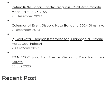
Ketum KONI Jabar, Lanttik Pengurus KONI Kota Cimahi
Masa Bakti 2023-2027
28 Desember 2023
Calendar of Event Dispora Kota Bandung 2024 Diresmikan
2 Desember 2023
Pj. Walikota : Dengan Keterbatasan, Olahraga di Cimahi
Harus Jadi Industri
20 Oktober 2023
SD N 062 Ciujung Raih Prestasi Gemilang Pada Kejuaraan
Karate
23 Juli 2023
Recent Post
Dua LSM Nasional Bersatu Soroti PUPR Aceh Tenggara, PENJARA
dan GEPARI Desak Kejati Aceh–Polda Aceh Audit Total Anggaran
Rp106 Miliar