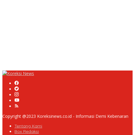
Proyek Rehabilitasi Jalan Ciporeat Rp591 Juta Disorot, Diduga
Ketebalan Rabat Beton Baru 3–4 Cm, Pelaksana Belum Berikan
Penjelasan
Masyarakat Desa Rancamulya Gelar Syukuran atas Selesainya
Pembangunan Jalan Betonisasi.
Diduga PUPR Indramayu menyelimuti Kontraktor Proyek jalan
Nakal, Tak perdulikan adanya Pengaduan
TPS di Belakang Kantor UPTD Dikeluhkan Warga, DLH
Kabupaten Bandung Diminta Beri Penjelasan
Copyright @2023 Koreksinews.co.id - Informasi Demi Kebenaran
Tentang Kami
Box Redaksi