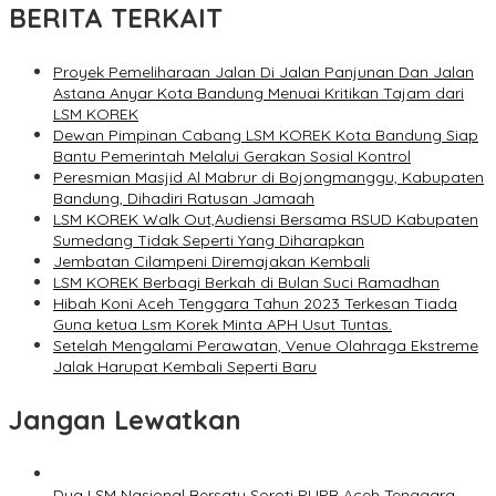
BERITA TERKAIT
Proyek Pemeliharaan Jalan Di Jalan Panjunan Dan Jalan
Astana Anyar Kota Bandung Menuai Kritikan Tajam dari
LSM KOREK
Dewan Pimpinan Cabang LSM KOREK Kota Bandung Siap
Bantu Pemerintah Melalui Gerakan Sosial Kontrol
Peresmian Masjid Al Mabrur di Bojongmanggu, Kabupaten
Bandung, Dihadiri Ratusan Jamaah
LSM KOREK Walk Out,Audiensi Bersama RSUD Kabupaten
Sumedang Tidak Seperti Yang Diharapkan
Jembatan Cilampeni Diremajakan Kembali
LSM KOREK Berbagi Berkah di Bulan Suci Ramadhan
Hibah Koni Aceh Tenggara Tahun 2023 Terkesan Tiada
Guna ketua Lsm Korek Minta APH Usut Tuntas.
Setelah Mengalami Perawatan, Venue Olahraga Ekstreme
Jalak Harupat Kembali Seperti Baru
Jangan Lewatkan
Dua LSM Nasional Bersatu Soroti PUPR Aceh Tenggara,