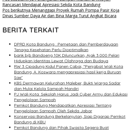
Rancasari Mendapat Apresiasi Sekda Kota Bandung
Pos berikutnya
Menanggapi Proyek Rumah Pompa Pasir Koja
Dinas Sumber Daya Air dan Bina Marga Turut Angkat Bicara
BERITA TERKAIT
DPRD Kota Bandung : Pemetaan dan Pemberdayaan
Tenaga Kesehatan Perlu Dioptimalkan
bank bjb Bandoeng 10K Diluncurkan, Ajak 3.000 Pelari
Hidupkan Identitas Lewat Olahraga dan Budaya
RW 3 Cipadung Kidul Panen Cabai, “Penjabat Wali Kota
Bandung, A. Koswara mengapresiasi hasil kerja Buruan
Sae”
KBS Dermawan Kelurahan Maleber, Bukti Warga Sadar
dan Mulai Kelola Sampah Mandiri
PJ Wali Kota: Sekolah Harus Jadi Cyber Army dan Edukasi
Pengelolaan Sampah
Pemkot Bandung Mendapatkan Apresiasi Tentang
Pengelolaan Sampah Oleh Sekda Jabar
Konservasi Bandung Berkelanjutan, Siap Digarap Pemkot
Bandung di KBU
Pemkot Bandung dan Pihak Swasta Segera Buat