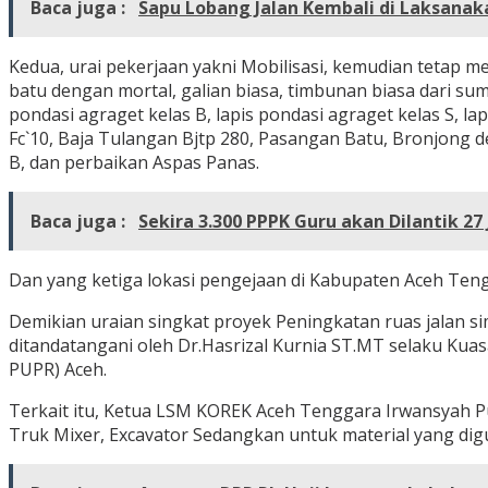
Baca juga :
Sapu Lobang Jalan Kembali di Laksanaka
Kedua, urai pekerjaan yakni Mobilisasi, kemudian tetap 
batu dengan mortal, galian biasa, timbunan biasa dari sumb
pondasi agraget kelas B, lapis pondasi agraget kelas S, la
Fc`10, Baja Tulangan Bjtp 280, Pasangan Batu, Bronjong de
B, dan perbaikan Aspas Panas.
Baca juga :
Sekira 3.300 PPPK Guru akan Dilantik 27 
Dan yang ketiga lokasi pengejaan di Kabupaten Aceh Teng
Demikian uraian singkat proyek Peningkatan ruas jalan s
ditandatangani oleh Dr.Hasrizal Kurnia ST.MT selaku K
PUPR) Aceh.
Terkait itu, Ketua LSM KOREK Aceh Tenggara Irwansyah P
Truk Mixer, Excavator Sedangkan untuk material yang digu