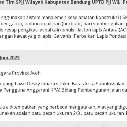
n Tim SPJJ Wilayah Kabupaten Bandung UPTD PJJ WIL. Pel
menggunakan sistem manajemen keselamatan konstruksi ( SM
er galian, timbunan pilihan (berbutir) dari sumber galian, 
pis resap pengikat- aspal cair/emulsi, laston lapis Antara (
ngan kawat ya g dilapisi Galvanis, Perbaikan Lapis Pondasi
Juni 2023
gara Provinsi Aceh.
impang Lawe Desky muara situlen Batas kota Subulussalam, 
uasa Pengguna Anggaran( KPA) Bidang Pembangunan Jalan 
utra ditempatkan yang berbeda mengatakan, Alat yang digu
nakan adalah batu pecah ukuran 2/3 , batu pecah ukuran 1/