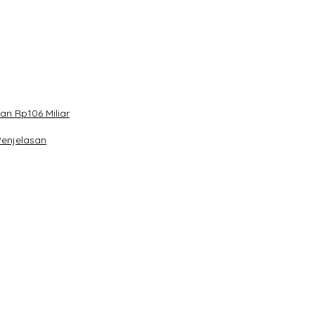
n Rp106 Miliar
Penjelasan