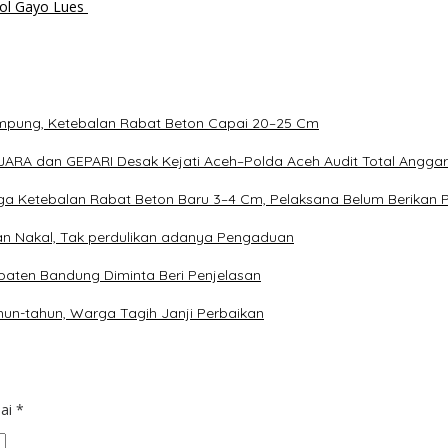
pol Gayo Lues
Rampung, Ketebalan Rabat Beton Capai 20–25 Cm
ARA dan GEPARI Desak Kejati Aceh–Polda Aceh Audit Total Anggara
duga Ketebalan Rabat Beton Baru 3–4 Cm, Pelaksana Belum Berikan 
an Nakal, Tak perdulikan adanya Pengaduan
aten Bandung Diminta Beri Penjelasan
un-tahun, Warga Tagih Janji Perbaikan
dai
*