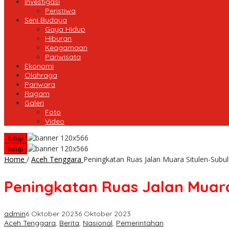
Investigasi
Peristiwa
Seni Budaya
Gaya Hidup
Hiburan
Keagamaan
Pariwisata
Ekonomi
Olahraga
Pariwara
Ragam
Galeri
Foto
Video
tutup
tutup
Home
/
Aceh Tenggara
Peningkatan Ruas Jalan Muara Situlen-Subul
Peningkatan Ruas Jalan Muara
admin
6 Oktober 2023
6 Oktober 2023
Aceh Tenggara
,
Berita
,
Nasional
,
Pemerintahan