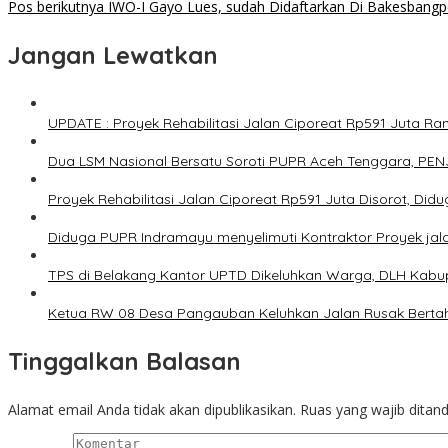
Pos berikutnya
IWO-I Gayo Lues, sudah Didaftarkan Di Bakesbang
Jangan Lewatkan
UPDATE : Proyek Rehabilitasi Jalan Ciporeat Rp591 Juta 
Dua LSM Nasional Bersatu Soroti PUPR Aceh Tenggara, PENJ
Proyek Rehabilitasi Jalan Ciporeat Rp591 Juta Disorot, Di
Diduga PUPR Indramayu menyelimuti Kontraktor Proyek jal
TPS di Belakang Kantor UPTD Dikeluhkan Warga, DLH Kabup
Ketua RW 08 Desa Pangauban Keluhkan Jalan Rusak Bertah
Tinggalkan Balasan
Alamat email Anda tidak akan dipublikasikan.
Ruas yang wajib ditan