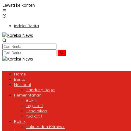
Lewati ke konten
Indeks Berita
Home
Berita
Nasional
Bandung Raya
Pemerintahan
BUMN
Legislatif
Pendidikan
Yudikatif
Politik
Hukum dan Kriminal