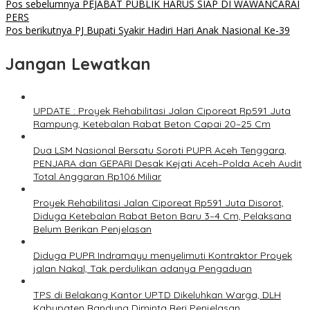
Pos sebelumnya
PEJABAT PUBLIK HARUS SIAP DI WAWANCARAI
PERS
Pos berikutnya
PJ Bupati Syakir Hadiri Hari Anak Nasional Ke-39
Jangan Lewatkan
UPDATE : Proyek Rehabilitasi Jalan Ciporeat Rp591 Juta
Rampung, Ketebalan Rabat Beton Capai 20–25 Cm
Dua LSM Nasional Bersatu Soroti PUPR Aceh Tenggara,
PENJARA dan GEPARI Desak Kejati Aceh–Polda Aceh Audit
Total Anggaran Rp106 Miliar
Proyek Rehabilitasi Jalan Ciporeat Rp591 Juta Disorot,
Diduga Ketebalan Rabat Beton Baru 3–4 Cm, Pelaksana
Belum Berikan Penjelasan
Diduga PUPR Indramayu menyelimuti Kontraktor Proyek
jalan Nakal, Tak perdulikan adanya Pengaduan
TPS di Belakang Kantor UPTD Dikeluhkan Warga, DLH
Kabupaten Bandung Diminta Beri Penjelasan