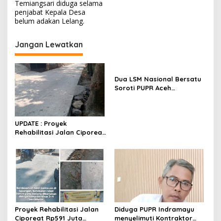
Temiangsari diduga selama
i
penjabat Kepala Desa
belum adakan Lelang.
g
a
Jangan Lewatkan
s
i
p
Dua LSM Nasional Bersatu
Soroti PUPR Aceh
o
Tenggara, PENJARA dan
s
GEPARI Desak Kejati Aceh–
Polda Aceh Audit Total
UPDATE : Proyek
Anggaran Rp106 Miliar
Rehabilitasi Jalan Ciporeat
Rp591 Juta Rampung,
Ketebalan Rabat Beton
Capai 20–25 Cm
Proyek Rehabilitasi Jalan
Diduga PUPR Indramayu
Ciporeat Rp591 Juta
menyelimuti Kontraktor