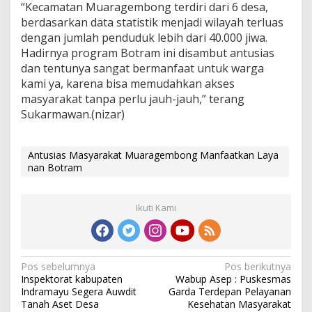
“Kecamatan Muaragembong terdiri dari 6 desa,
berdasarkan data statistik menjadi wilayah terluas
dengan jumlah penduduk lebih dari 40.000 jiwa.
Hadirnya program Botram ini disambut antusias
dan tentunya sangat bermanfaat untuk warga
kami ya, karena bisa memudahkan akses
masyarakat tanpa perlu jauh-jauh,” terang
Sukarmawan.(nizar)
Antusias Masyarakat Muaragembong Manfaatkan Laya
nan Botram
Ikuti Kami
N
Pos sebelumnya
Pos berikutnya
Inspektorat kabupaten
Wabup Asep : Puskesmas
a
Indramayu Segera Auwdit
Garda Terdepan Pelayanan
v
Tanah Aset Desa
Kesehatan Masyarakat