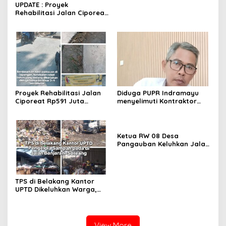
UPDATE : Proyek
Rehabilitasi Jalan Ciporeat
Rp591 Juta Rampung,
Ketebalan Rabat Beton
Capai 20–25 Cm
Proyek Rehabilitasi Jalan
Diduga PUPR Indramayu
Ciporeat Rp591 Juta
menyelimuti Kontraktor
Disorot, Diduga Ketebalan
Proyek jalan Nakal, Tak
Rabat Beton Baru 3–4 Cm,
perdulikan adanya
Pelaksana Belum Berikan
Pengaduan
Penjelasan
Ketua RW 08 Desa
Pangauban Keluhkan Jalan
Rusak Bertahun-tahun,
Warga Tagih Janji
Perbaikan
TPS di Belakang Kantor
UPTD Dikeluhkan Warga,
DLH Kabupaten Bandung
Diminta Beri Penjelasan
View More