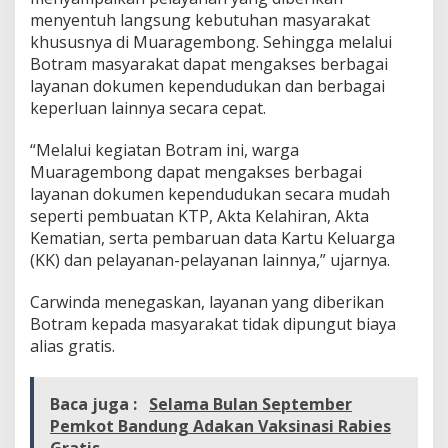
k
menyentuh langsung kebutuhan masyarakat
a
khususnya di Muaragembong. Sehingga melalui
n
Botram masyarakat dapat mengakses berbagai
L
a
layanan dokumen kependudukan dan berbagai
y
keperluan lainnya secara cepat.
a
n
“Melalui kegiatan Botram ini, warga
a
Muaragembong dapat mengakses berbagai
n
B
layanan dokumen kependudukan secara mudah
o
seperti pembuatan KTP, Akta Kelahiran, Akta
t
Kematian, serta pembaruan data Kartu Keluarga
r
(KK) dan pelayanan-pelayanan lainnya,” ujarnya.
a
m
Carwinda menegaskan, layanan yang diberikan
Botram kepada masyarakat tidak dipungut biaya
alias gratis.
Baca juga :
Selama Bulan September
Pemkot Bandung Adakan Vaksinasi Rabies