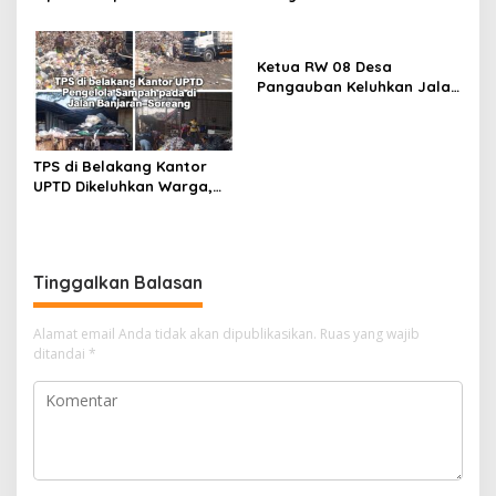
Disorot, Diduga Ketebalan
Proyek jalan Nakal, Tak
Rabat Beton Baru 3–4 Cm,
perdulikan adanya
Pelaksana Belum Berikan
Pengaduan
Ketua RW 08 Desa
Penjelasan
Pangauban Keluhkan Jalan
Rusak Bertahun-tahun,
Warga Tagih Janji
Perbaikan
TPS di Belakang Kantor
UPTD Dikeluhkan Warga,
DLH Kabupaten Bandung
Diminta Beri Penjelasan
Tinggalkan Balasan
Alamat email Anda tidak akan dipublikasikan.
Ruas yang wajib
ditandai
*