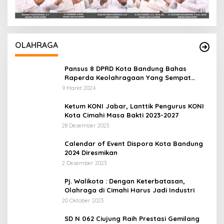
OLAHRAGA
Pansus 8 DPRD Kota Bandung Bahas
Raperda Keolahragaan Yang Sempat
Tertunda
9 Maret 2024
Ketum KONI Jabar, Lanttik Pengurus KONI
Kota Cimahi Masa Bakti 2023-2027
28 Desember 2023
Calendar of Event Dispora Kota Bandung
2024 Diresmikan
2 Desember 2023
Pj. Walikota : Dengan Keterbatasan,
Olahraga di Cimahi Harus Jadi Industri
20 Oktober 2023
SD N 062 Ciujung Raih Prestasi Gemilang