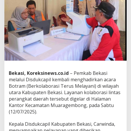
a
r
a
k
a
t
M
u
a
r
a
g
e
m
Bekasi, Koreksinews.co.id
– Pemkab Bekasi
b
melalui Disdukcapil kembali menghadirkan acara
o
Botram (Berkolaborasi Terus Melayani) di wilayah
n
utara Kabupaten Bekasi. Layanan kolaborasi lintas
g
M
perangkat daerah tersebut digelar di Halaman
a
Kantor Kecamatan Muaragembong, pada Sabtu
n
(12/07/2025).
f
a
Kepala Disdukcapil Kabupaten Bekasi, Carwinda,
a
t
menyampaikan pelayanan yang diberikan