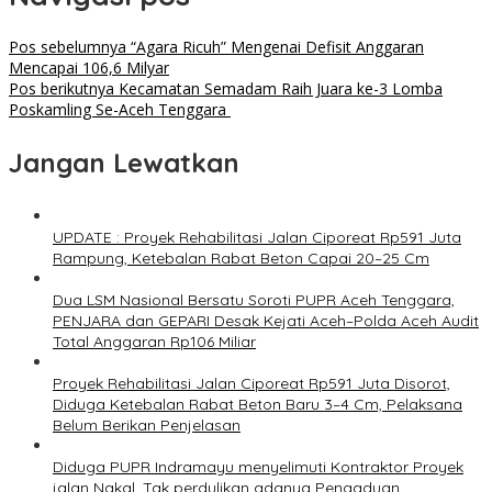
Pos sebelumnya
“Agara Ricuh” Mengenai Defisit Anggaran
Mencapai 106,6 Milyar
Pos berikutnya
Kecamatan Semadam Raih Juara ke-3 Lomba
Poskamling Se-Aceh Tenggara
Jangan Lewatkan
UPDATE : Proyek Rehabilitasi Jalan Ciporeat Rp591 Juta
Rampung, Ketebalan Rabat Beton Capai 20–25 Cm
Dua LSM Nasional Bersatu Soroti PUPR Aceh Tenggara,
PENJARA dan GEPARI Desak Kejati Aceh–Polda Aceh Audit
Total Anggaran Rp106 Miliar
Proyek Rehabilitasi Jalan Ciporeat Rp591 Juta Disorot,
Diduga Ketebalan Rabat Beton Baru 3–4 Cm, Pelaksana
Belum Berikan Penjelasan
Diduga PUPR Indramayu menyelimuti Kontraktor Proyek
jalan Nakal, Tak perdulikan adanya Pengaduan