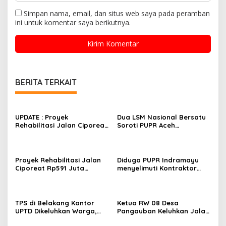
Simpan nama, email, dan situs web saya pada peramban
ini untuk komentar saya berikutnya.
BERITA TERKAIT
UPDATE : Proyek
Dua LSM Nasional Bersatu
Rehabilitasi Jalan Ciporeat
Soroti PUPR Aceh
Rp591 Juta Rampung,
Tenggara, PENJARA dan
Ketebalan Rabat Beton
GEPARI Desak Kejati Aceh–
Capai 20–25 Cm
Polda Aceh Audit Total
Anggaran Rp106 Miliar
Proyek Rehabilitasi Jalan
Diduga PUPR Indramayu
Ciporeat Rp591 Juta
menyelimuti Kontraktor
Disorot, Diduga Ketebalan
Proyek jalan Nakal, Tak
Rabat Beton Baru 3–4 Cm,
perdulikan adanya
Pelaksana Belum Berikan
Pengaduan
Penjelasan
TPS di Belakang Kantor
Ketua RW 08 Desa
UPTD Dikeluhkan Warga,
Pangauban Keluhkan Jalan
DLH Kabupaten Bandung
Rusak Bertahun-tahun,