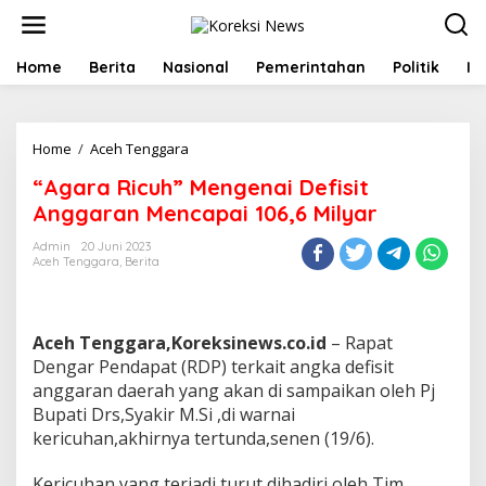
L
e
w
a
Home
Berita
Nasional
Pemerintahan
Politik
In
t
i
k
e
Home
/
Aceh Tenggara
"
k
A
“Agara Ricuh” Mengenai Defisit
o
g
n
a
Anggaran Mencapai 106,6 Milyar
t
r
e
a
Admin
20 Juni 2023
n
Aceh Tenggara
,
Berita
R
i
c
u
Aceh Tenggara,Koreksinews.co.id
– Rapat
h
"
Dengar Pendapat (RDP) terkait angka defisit
M
anggaran daerah yang akan di sampaikan oleh Pj
e
Bupati Drs,Syakir M.Si ,di warnai
n
kericuhan,akhirnya tertunda,senen (19/6).
g
e
n
Kericuhan yang terjadi,turut dihadiri oleh Tim