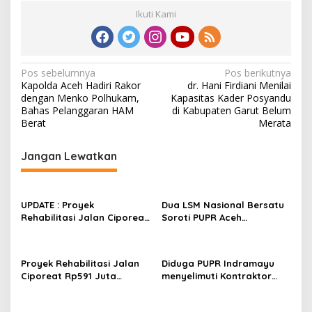
Ikuti Kami
N
Pos sebelumnya
Pos berikutnya
Kapolda Aceh Hadiri Rakor
dr. Hani Firdiani Menilai
a
dengan Menko Polhukam,
Kapasitas Kader Posyandu
v
Bahas Pelanggaran HAM
di Kabupaten Garut Belum
Berat
Merata
i
g
Jangan Lewatkan
a
s
UPDATE : Proyek
Dua LSM Nasional Bersatu
i
Rehabilitasi Jalan Ciporeat
Soroti PUPR Aceh
p
Rp591 Juta Rampung,
Tenggara, PENJARA dan
Ketebalan Rabat Beton
GEPARI Desak Kejati Aceh–
o
Capai 20–25 Cm
Polda Aceh Audit Total
Proyek Rehabilitasi Jalan
Diduga PUPR Indramayu
s
Anggaran Rp106 Miliar
Ciporeat Rp591 Juta
menyelimuti Kontraktor
Disorot, Diduga Ketebalan
Proyek jalan Nakal, Tak
Rabat Beton Baru 3–4 Cm,
perdulikan adanya