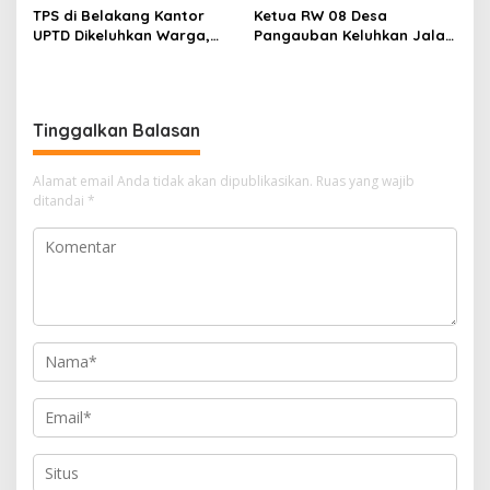
Pelaksana Belum Berikan
Pengaduan
TPS di Belakang Kantor
Ketua RW 08 Desa
Penjelasan
UPTD Dikeluhkan Warga,
Pangauban Keluhkan Jalan
DLH Kabupaten Bandung
Rusak Bertahun-tahun,
Diminta Beri Penjelasan
Warga Tagih Janji
Perbaikan
Tinggalkan Balasan
Alamat email Anda tidak akan dipublikasikan.
Ruas yang wajib
ditandai
*