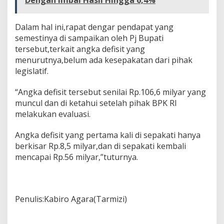
Dengan Imbal Hasil Hingga 6,4%
1
0
6
Dalam hal ini,rapat dengar pendapat yang
,
semestinya di sampaikan oleh Pj Bupati
6
tersebut,terkait angka defisit yang
M
menurutnya,belum ada kesepakatan dari pihak
i
legislatif.
l
y
a
“Angka defisit tersebut senilai Rp.106,6 milyar yang
r
muncul dan di ketahui setelah pihak BPK RI
melakukan evaluasi.
Angka defisit yang pertama kali di sepakati hanya
berkisar Rp.8,5 milyar,dan di sepakati kembali
mencapai Rp.56 milyar,”tuturnya.
Penulis:Kabiro Agara(Tarmizi)