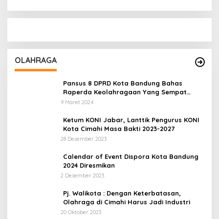
OLAHRAGA
Pansus 8 DPRD Kota Bandung Bahas
Raperda Keolahragaan Yang Sempat
Tertunda
9 Maret 2024
Ketum KONI Jabar, Lanttik Pengurus KONI
Kota Cimahi Masa Bakti 2023-2027
28 Desember 2023
Calendar of Event Dispora Kota Bandung
2024 Diresmikan
2 Desember 2023
Pj. Walikota : Dengan Keterbatasan,
Olahraga di Cimahi Harus Jadi Industri
20 Oktober 2023