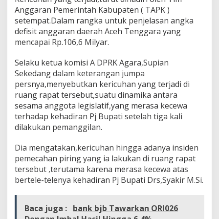
a
Anggaran Pemerintah Kabupaten ( TAPK )
i
setempat.Dalam rangka untuk penjelasan angka
D
defisit anggaran daerah Aceh Tenggara yang
e
mencapai Rp.106,6 Milyar.
f
i
s
Selaku ketua komisi A DPRK Agara,Supian
i
Sekedang dalam keterangan jumpa
t
persnya,menyebutkan kericuhan yang terjadi di
A
ruang rapat tersebut,suatu dinamika antara
n
g
sesama anggota legislatif,yang merasa kecewa
g
terhadap kehadiran Pj Bupati setelah tiga kali
a
dilakukan pemanggilan.
r
a
Dia mengatakan,kericuhan hingga adanya insiden
n
M
pemecahan piring yang ia lakukan di ruang rapat
e
tersebut ,terutama karena merasa kecewa atas
n
bertele-telenya kehadiran Pj Bupati Drs,Syakir M.Si.
c
a
p
Baca juga :
bank bjb Tawarkan ORI026
a
i