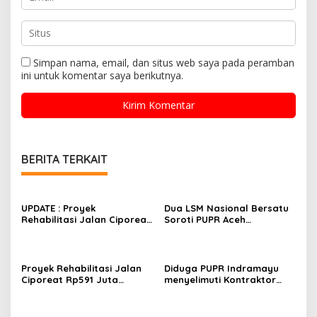
Simpan nama, email, dan situs web saya pada peramban
ini untuk komentar saya berikutnya.
BERITA TERKAIT
UPDATE : Proyek
Dua LSM Nasional Bersatu
Rehabilitasi Jalan Ciporeat
Soroti PUPR Aceh
Rp591 Juta Rampung,
Tenggara, PENJARA dan
Ketebalan Rabat Beton
GEPARI Desak Kejati Aceh–
Capai 20–25 Cm
Polda Aceh Audit Total
Anggaran Rp106 Miliar
Proyek Rehabilitasi Jalan
Diduga PUPR Indramayu
Ciporeat Rp591 Juta
menyelimuti Kontraktor
Disorot, Diduga Ketebalan
Proyek jalan Nakal, Tak
Rabat Beton Baru 3–4 Cm,
perdulikan adanya
Pelaksana Belum Berikan
Pengaduan