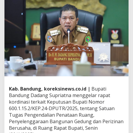
g
T
e
r
b
i
t
k
a
n
S
K
S
a
t
g
Kab. Bandung, koreksinews.co.id |
Bupati
a
s
Bandung Dadang Supriatna menggelar rapat
P
kordinasi terkait Keputusan Bupati Nomor
e
600.1.15.2/KEP.24-DPUTR/2025, tentang Satuan
n
Tugas Pengendalian Penataan Ruang,
g
e
Penyelenggaraan Bangunan Gedung dan Perizinan
n
Berusaha, di Ruang Rapat Bupati, Senin
d