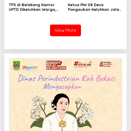
Penjelasan
TPS di Belakang Kantor
Ketua RW 08 Desa
UPTD Dikeluhkan Warga,
Pangauban Keluhkan Jalan
DLH Kabupaten Bandung
Rusak Bertahun-tahun,
Diminta Beri Penjelasan
Warga Tagih Janji
Perbaikan
View More