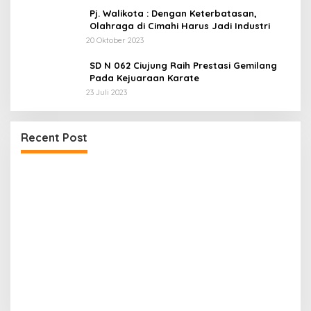
Pj. Walikota : Dengan Keterbatasan,
Olahraga di Cimahi Harus Jadi Industri
20 Oktober 2023
SD N 062 Ciujung Raih Prestasi Gemilang
Pada Kejuaraan Karate
23 Juli 2023
Dua LSM Nasional Bersatu Soroti PUPR Aceh
Recent Post
Tenggara, PENJARA dan GEPARI Desak Kejati
Aceh–Polda Aceh Audit Total Anggaran Rp106
Miliar
P
D
4