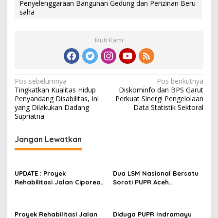
Penyelenggaraan Bangunan Gedung dan Perizinan Beru
saha
Ikuti Kami
N
Pos sebelumnya
Pos berikutnya
Tingkatkan Kualitas Hidup
Diskominfo dan BPS Garut
a
Penyandang Disabilitas, Ini
Perkuat Sinergi Pengelolaan
v
yang Dilakukan Dadang
Data Statistik Sektoral
Supriatna
i
g
Jangan Lewatkan
a
s
UPDATE : Proyek
Dua LSM Nasional Bersatu
i
Rehabilitasi Jalan Ciporeat
Soroti PUPR Aceh
p
Rp591 Juta Rampung,
Tenggara, PENJARA dan
Ketebalan Rabat Beton
GEPARI Desak Kejati Aceh–
o
Capai 20–25 Cm
Polda Aceh Audit Total
Proyek Rehabilitasi Jalan
Diduga PUPR Indramayu
Anggaran Rp106 Miliar