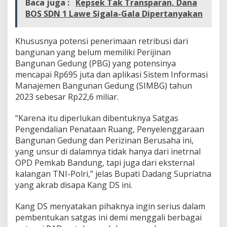
Baca juga :
Kepsek Tak Transparan, Dana
e
BOS SDN 1 Lawe Sigala-Gala Dipertanyakan
n
g
g
Khususnya potensi penerimaan retribusi dari
a
bangunan yang belum memiliki Perijinan
r
a
Bangunan Gedung (PBG) yang potensinya
a
mencapai Rp695 juta dan aplikasi Sistem Informasi
n
Manajemen Bangunan Gedung (SIMBG) tahun
B
2023 sebesar Rp22,6 miliar.
a
n
g
“Karena itu diperlukan dibentuknya Satgas
u
Pengendalian Penataan Ruang, Penyelenggaraan
n
Bangunan Gedung dan Perizinan Berusaha ini,
a
yang unsur di dalamnya tidak hanya dari inetrnal
n
OPD Pemkab Bandung, tapi juga dari eksternal
G
e
kalangan TNI-Polri,” jelas Bupati Dadang Supriatna
d
yang akrab disapa Kang DS ini.
u
n
Kang DS menyatakan pihaknya ingin serius dalam
g
pembentukan satgas ini demi menggali berbagai
d
a