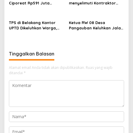
s
Ciporeat Rp591 Juta
menyelimuti Kontraktor
Disorot, Diduga Ketebalan
Proyek jalan Nakal, Tak
Rabat Beton Baru 3–4 Cm,
perdulikan adanya
Pelaksana Belum Berikan
Pengaduan
TPS di Belakang Kantor
Ketua RW 08 Desa
Penjelasan
UPTD Dikeluhkan Warga,
Pangauban Keluhkan Jalan
DLH Kabupaten Bandung
Rusak Bertahun-tahun,
Diminta Beri Penjelasan
Warga Tagih Janji
Perbaikan
Tinggalkan Balasan
Alamat email Anda tidak akan dipublikasikan.
Ruas yang wajib
ditandai
*