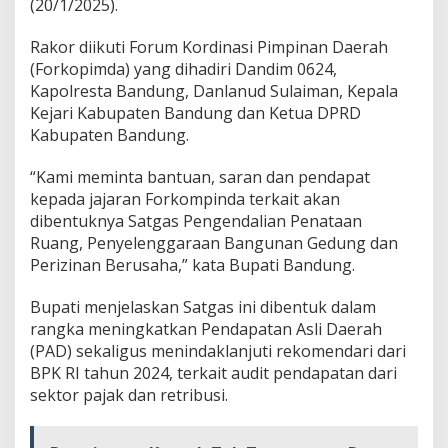
(20/1/2025).
a
l
Rakor diikuti Forum Kordinasi Pimpinan Daerah
i
a
(Forkopimda) yang dihadiri Dandim 0624,
n
Kapolresta Bandung, Danlanud Sulaiman, Kepala
P
Kejari Kabupaten Bandung dan Ketua DPRD
e
Kabupaten Bandung.
n
a
t
“Kami meminta bantuan, saran dan pendapat
a
kepada jajaran Forkompinda terkait akan
a
dibentuknya Satgas Pengendalian Penataan
n
Ruang, Penyelenggaraan Bangunan Gedung dan
R
Perizinan Berusaha,” kata Bupati Bandung.
u
a
n
Bupati menjelaskan Satgas ini dibentuk dalam
g
rangka meningkatkan Pendapatan Asli Daerah
,
(PAD) sekaligus menindaklanjuti rekomendari dari
P
BPK RI tahun 2024, terkait audit pendapatan dari
e
n
sektor pajak dan retribusi.
y
e
l