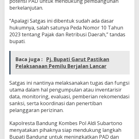
potensi PAD untuk mendukung pembangunan
n
berkelanjutan.
P
e
“Apalagi Satgas ini dibentuk sudah ada dasar
r
hukumnya, salah satunya Peda Nomor 10 Tahun
i
z
2023 tentang Pajak dan Retribusi Daerah,” tandas
i
bupati.
n
a
n
Baca juga :
Pj. Bupati Garut Pastikan
B
Pelaksanaan Pemilu Berjalan Lancar
e
r
u
Satgas ini nantinya melaksanakan tugas dan fungsi
s
a
utama dalam hal pengumpulan atau inventarisir
h
data, monitoring, evaluasi, pemberian rekomendasi
a
sanksi, serta koordinasi dan penertiban
pelanggaran perizinan.
Kapolresta Bandung Kombes Pol Aldi Subartono
menyatakan pihaknya siap mendukung langkah
Bupati Bandung untuk meningkatkan PAD dan