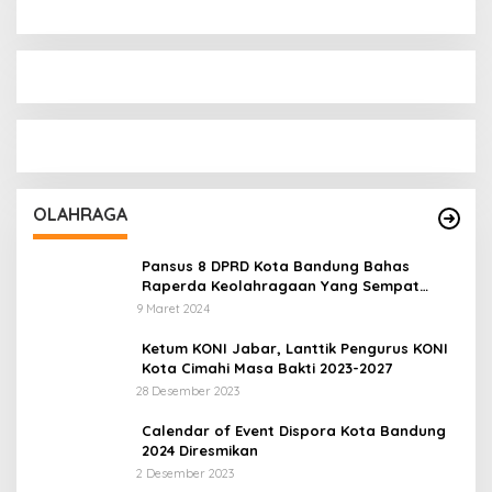
OLAHRAGA
Pansus 8 DPRD Kota Bandung Bahas
Raperda Keolahragaan Yang Sempat
Tertunda
9 Maret 2024
Ketum KONI Jabar, Lanttik Pengurus KONI
Kota Cimahi Masa Bakti 2023-2027
28 Desember 2023
Calendar of Event Dispora Kota Bandung
2024 Diresmikan
2 Desember 2023