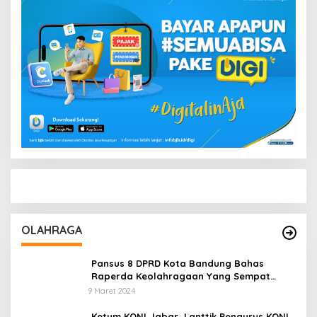
OLAHRAGA
Pansus 8 DPRD Kota Bandung Bahas
Raperda Keolahragaan Yang Sempat
Tertunda
9 Maret 2024
Ketum KONI Jabar, Lanttik Pengurus KONI