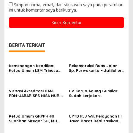
Simpan nama, email, dan situs web saya pada peramban
ini untuk komentar saya berikutnya.
BERITA TERKAIT
Kemenangan Keadilan:
Rekonstruksi Ruas Jalan
Ketua Umum LSM Trinusa
Sp. Purwakarta – Jatiluhur
Dinyatakan Bebas,
Sedang Dilakukan,
Loyalitas Anggota Terbukti
Masyarakat Berharap Ruas
Jalan Tersebut Mulus
Visitasi Akreditasi BAN-
CV Karya Agung Gumilar
PDM-JABAR SPS NISA NURIN
Sudah kerjakan
NAJWA
Rekonstruksi jalan
kedungdawa Gabuswetan.
Ketua Umum GRPPH-RI
UPTD PJJ Wil. Pelayanan III
Syahban Siregar SH, MH
Jawa Barat Realisasikan
Minta Bupati Revisi Perbub
Jalan yang
Bekasi No. 11 Tahun 2024
Menghubungkan Batas