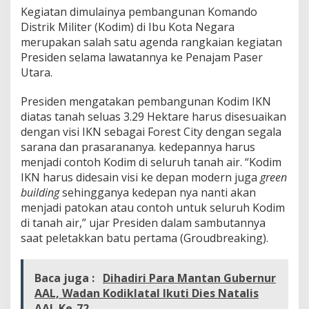
d
Kegiatan dimulainya pembangunan Komando
b
Distrik Militer (Kodim) di Ibu Kota Negara
r
merupakan salah satu agenda rangkaian kegiatan
e
Presiden selama lawatannya ke Penajam Paser
a
k
Utara.
i
n
Presiden mengatakan pembangunan Kodim IKN
g
diatas tanah seluas 3.29 Hektare harus disesuaikan
K
dengan visi IKN sebagai Forest City dengan segala
o
d
sarana dan prasarananya. kedepannya harus
i
menjadi contoh Kodim di seluruh tanah air. “Kodim
m
IKN harus didesain visi ke depan modern juga
green
I
building
sehingganya kedepan nya nanti akan
K
menjadi patokan atau contoh untuk seluruh Kodim
N
di tanah air,” ujar Presiden dalam sambutannya
saat peletakkan batu pertama (Groudbreaking).
Baca juga :
Dihadiri Para Mantan Gubernur
AAL, Wadan Kodiklatal Ikuti Dies Natalis
AAL Ke-72