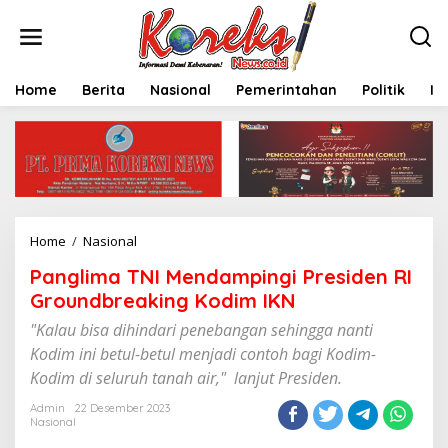
L
e
w
a
t
Home
Berita
Nasional
Pemerintahan
Politik
In
i
k
e
k
o
n
t
e
Home
/
Nasional
P
n
a
Panglima TNI Mendampingi Presiden RI
n
g
Groundbreaking Kodim IKN
l
"Kalau bisa dihindari penebangan sehingga nanti
i
m
Kodim ini betul-betul menjadi contoh bagi Kodim-
a
Kodim di seluruh tanah air," lanjut Presiden.
T
N
Admin
22 Desember 2023
I
Nasional
M