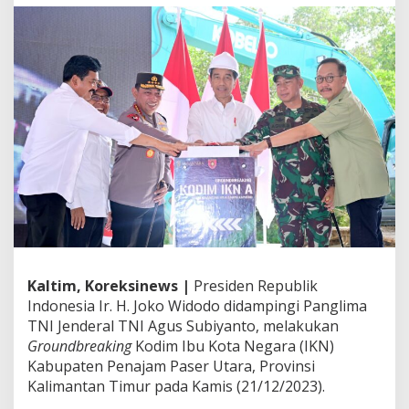
e
n
d
a
m
p
i
n
g
i
P
r
e
s
i
d
e
Kaltim, Koreksinews |
Presiden Republik
n
Indonesia Ir. H. Joko Widodo didampingi Panglima
R
I
TNI Jenderal TNI Agus Subiyanto, melakukan
G
Groundbreaking
Kodim Ibu Kota Negara (IKN)
r
Kabupaten Penajam Paser Utara, Provinsi
o
Kalimantan Timur pada Kamis (21/12/2023).
u
n