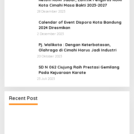
Kota Cimahi Masa Bakti 2023-2027
28 Desember 2023
Calendar of Event Dispora Kota Bandung
2024 Diresmikan
2 Desember 2023
Pj. Walikota : Dengan Keterbatasan,
Olahraga di Cimahi Harus Jadi Industri
20 Oktober 2023
SD N 062 Ciujung Raih Prestasi Gemilang
Pada Kejuaraan Karate
23 Juli 2023
Dua LSM Nasional Bersatu Soroti PUPR Aceh
Recent Post
Tenggara, PENJARA dan GEPARI Desak Kejati
Aceh–Polda Aceh Audit Total Anggaran Rp106
Miliar