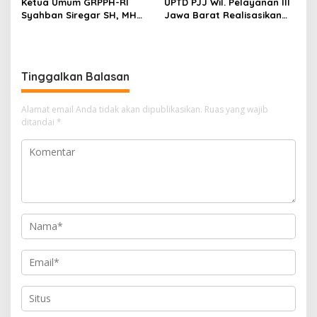
Ketua Umum GRPPH-RI
UPTD PJJ Wil. Pelayanan III
Syahban Siregar SH, MH
Jawa Barat Realisasikan
Minta Bupati Revisi Perbub
Jalan yang
Bekasi No. 11 Tahun 2024
Menghubungkan Batas
Kabupaten
Karawang/Purwakarta
Tinggalkan Balasan
(kawasan Curug) hingga
Ruas Jalan Menjadi
“Leucir”
Alamat email Anda tidak akan dipublikasikan.
Ruas yang wajib
ditandai
*