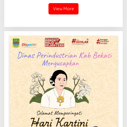
Kabupaten
Karawang/Purwakarta
View More
(kawasan Curug) hingga
Ruas Jalan Menjadi
“Leucir”