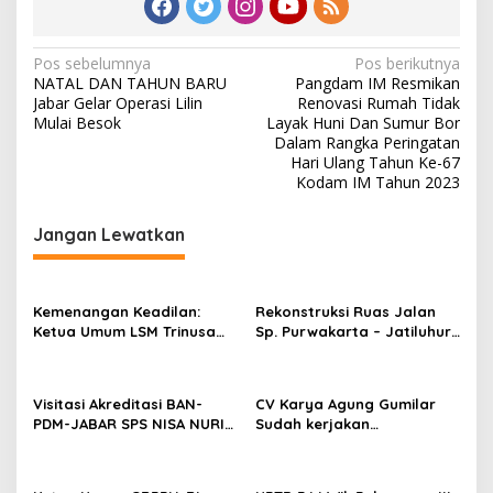
N
Pos sebelumnya
Pos berikutnya
NATAL DAN TAHUN BARU
Pangdam IM Resmikan
a
Jabar Gelar Operasi Lilin
Renovasi Rumah Tidak
v
Mulai Besok
Layak Huni Dan Sumur Bor
Dalam Rangka Peringatan
i
Hari Ulang Tahun Ke-67
Kodam IM Tahun 2023
g
a
Jangan Lewatkan
s
i
p
Kemenangan Keadilan:
Rekonstruksi Ruas Jalan
Ketua Umum LSM Trinusa
Sp. Purwakarta – Jatiluhur
o
Dinyatakan Bebas,
Sedang Dilakukan,
s
Loyalitas Anggota Terbukti
Masyarakat Berharap Ruas
Jalan Tersebut Mulus
Visitasi Akreditasi BAN-
CV Karya Agung Gumilar
PDM-JABAR SPS NISA NURIN
Sudah kerjakan
NAJWA
Rekonstruksi jalan
kedungdawa Gabuswetan.