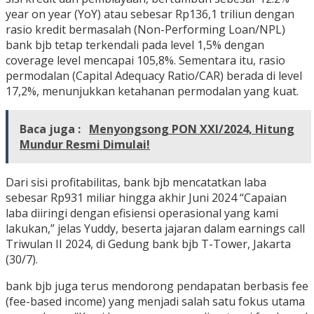
year on year (YoY) atau sebesar Rp136,1 triliun dengan
rasio kredit bermasalah (Non-Performing Loan/NPL)
bank bjb tetap terkendali pada level 1,5% dengan
coverage level mencapai 105,8%. Sementara itu, rasio
permodalan (Capital Adequacy Ratio/CAR) berada di level
17,2%, menunjukkan ketahanan permodalan yang kuat.
Baca juga :
Menyongsong PON XXI/2024, Hitung
Mundur Resmi Dimulai!
Dari sisi profitabilitas, bank bjb mencatatkan laba
sebesar Rp931 miliar hingga akhir Juni 2024 “Capaian
laba diiringi dengan efisiensi operasional yang kami
lakukan,” jelas Yuddy, beserta jajaran dalam earnings call
Triwulan II 2024, di Gedung bank bjb T-Tower, Jakarta
(30/7).
bank bjb juga terus mendorong pendapatan berbasis fee
(fee-based income) yang menjadi salah satu fokus utama