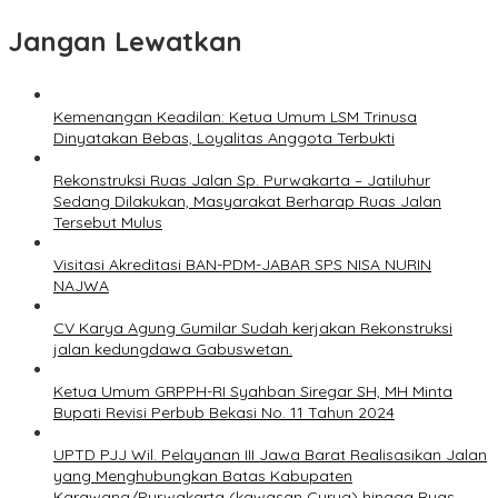
Jangan Lewatkan
Kemenangan Keadilan: Ketua Umum LSM Trinusa
Dinyatakan Bebas, Loyalitas Anggota Terbukti
Rekonstruksi Ruas Jalan Sp. Purwakarta – Jatiluhur
Sedang Dilakukan, Masyarakat Berharap Ruas Jalan
Tersebut Mulus
Visitasi Akreditasi BAN-PDM-JABAR SPS NISA NURIN
NAJWA
CV Karya Agung Gumilar Sudah kerjakan Rekonstruksi
jalan kedungdawa Gabuswetan.
Ketua Umum GRPPH-RI Syahban Siregar SH, MH Minta
Bupati Revisi Perbub Bekasi No. 11 Tahun 2024
UPTD PJJ Wil. Pelayanan III Jawa Barat Realisasikan Jalan
yang Menghubungkan Batas Kabupaten
Karawang/Purwakarta (kawasan Curug) hingga Ruas