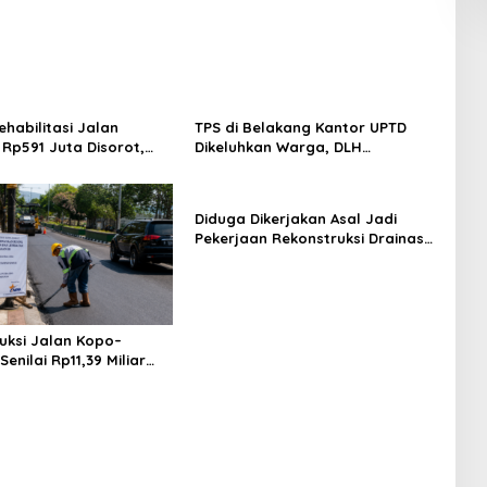
ehabilitasi Jalan
TPS di Belakang Kantor UPTD
 Rp591 Juta Disorot,
Dikeluhkan Warga, DLH
etebalan Rabat Beton
Kabupaten Bandung Diminta Beri
 Cm, Pelaksana Belum
Penjelasan
Penjelasan
Diduga Dikerjakan Asal Jadi
Pekerjaan Rekonstruksi Drainase
Patut Diusut
uksi Jalan Kopo–
enilai Rp11,39 Miliar
 Diharapkan Tingkatkan
nan Pengguna Jalan