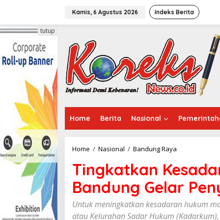
L
e
Kamis, 6 Agustus 2026
Indeks Berita
w
a
tutup
t
i
k
e
k
o
n
t
e
Home
Berita
Nasional
Pemerintah
n
Home
/
Nasional
/
Bandung Raya
T
i
Tingkatkan Kesada
n
g
Bandung Gelar Pen
k
a
t
Untuk meningkatkan kesadaran hukum mas
k
atau Kelurahan Sadar Hukum (Kadarkum),
a