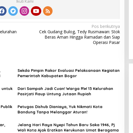
Ikuti Kami
Pos berikutnya
elurahan
Cek Gudang Bulog, Tedy Rusmawan: Stok
Beras Aman Hingga Ramadan dan Siap
Operasi Pasar
UPDATE : Proyek Rehabilitasi Jalan
,
Sekda Pimpin Rakor Evaluasi Pelaksanaan Kegiatan
Ciporeat Rp591 Juta Rampung,
H
Pemerintah Kabupaten Bogor
Ketebalan Rabat Beton Capai 20–25
Cm
 untuk
Dari Sampah Jadi Cuan! Warga RW 13 Kelurahan
Pasirjati Raup Untung Jutaan Rupiah
Publik
Petugas Dishub Dianiaya, Yuk Nikmati Kota
Bandung Tanpa Melanggar Aturan!
ar,
Jelang Hari Raya Nyepi Tahun Baru Saka 1946, Pj
Wali Kota Ajak Eratkan Kerukunan Umat Beragama