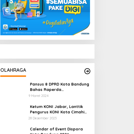
OLAHRAGA
Pansus 8 DPRD Kota Bandung
Bahas Raperda
Keolahragaan Yang Sempat
9 Maret 2024
Tertunda
Ketum KONI Jabar, Lanttik
Pengurus KONI Kota Cimahi
Masa Bakti 2023-2027
28 Desember 2023
Calendar of Event Dispora