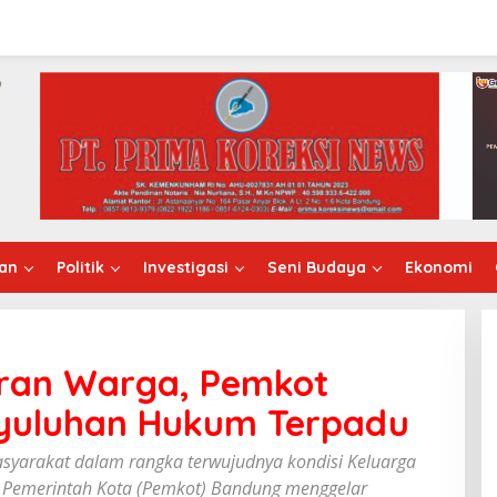
an
Politik
Investigasi
Seni Budaya
Ekonomi
ran Warga, Pemkot
yuluhan Hukum Terpadu
yarakat dalam rangka terwujudnya kondisi Keluarga
 Pemerintah Kota (Pemkot) Bandung menggelar