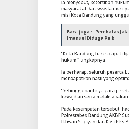
T
Ia menyebut, ketertiban hukum 
e
masyarakat dan swasta merupaka
r
misi Kota Bandung yang unggu
p
a
d
Baca juga :
Pembatas Jalan
u
Imanuel Diduga Raib
“Kota Bandung harus dapat dij
hukum,” ungkapnya.
Ia berharap, seluruh peserta 
mendapatkan hasil yang optim
“Sehingga nantinya para pes
kewajiban serta melaksanakan 
Pada kesempatan tersebut, had
Polrestabes Bandung AKBP Sut
Ikhwan Sopiyan dan Kasi PPS 