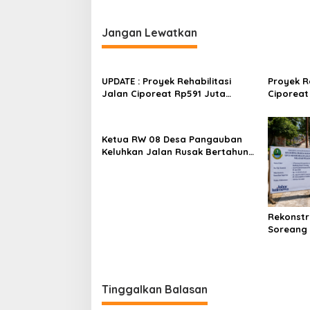
Jangan Lewatkan
UPDATE : Proyek Rehabilitasi
Proyek R
Jalan Ciporeat Rp591 Juta
Ciporeat
Rampung, Ketebalan Rabat
Diduga K
Beton Capai 20–25 Cm
Baru 3–4
Berikan 
Ketua RW 08 Desa Pangauban
Keluhkan Jalan Rusak Bertahun-
tahun, Warga Tagih Janji
Perbaikan
Rekonstr
Soreang S
Dimulai,
Kenyama
Tinggalkan Balasan