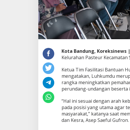
n
d
u
n
g
G
e
l
a
r
Kota Bandung, Koreksinews 
P
Kelurahan Pasteur Kecamatan Su
e
n
y
Ketua Tim Fasilitasi Bantuan 
u
mengatakan, Luhkumdu merupa
l
rangka meningkatkan pemaham
u
perundang-undangan beserta i
h
a
n
“Hal ini sesuai dengan arah
H
pada posisi yang utama agar t
u
masyarakat,” katanya saat mem
k
dan Kesra, Asep Saeful Gufron.
u
m