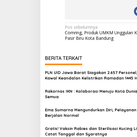
N
Pos sebelumnya
Comring, Produk UMKM Unggulan K
a
Pasir Biru Kota Bandung
v
i
BERITA TERKAIT
g
a
PLN UID Jawa Barat Siagakan 2.657 Personel
s
Kawal Keandalan Kelistrikan Ramadan 1445 
i
Rakornas IKN : Kolaborasi Menuju Kota Dunia
p
Semua
o
Ema Sumarna Mengundurkan Diri, Pelayanan 
s
Berjalan Normal
Gratis! Vaksin Rabies dan Sterilisasi Kucing Li
Catat Tanggal dan Syaratnya