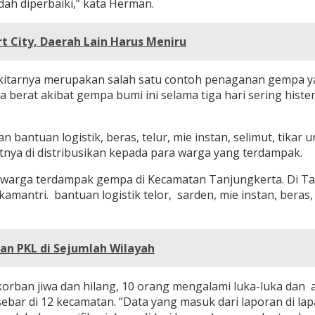
ah diperbaiki,” kata Herman.
 City, Daerah Lain Harus Meniru
kitarnya merupakan salah satu contoh penaganan gempa ya
erat akibat gempa bumi ini selama tiga hari sering hister
bantuan logistik, beras, telur, mie instan, selimut, tika
tnya di distribusikan kepada para warga yang terdampak.
warga terdampak gempa di Kecamatan Tanjungkerta. Di Ta
mantri. bantuan logistik telor, sarden, mie instan, beras, 
n PKL di Sejumlah Wilayah
korban jiwa dan hilang, 10 orang mengalami luka-luka dan 
ebar di 12 kecamatan. “Data yang masuk dari laporan di l