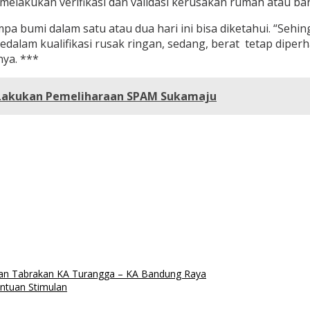
 melakukan verifikasi dan validasi kerusakan rumah atau b
mpa bumi dalam satu atau dua hari ini bisa diketahui. “Se
dalam kualifikasi rusak ringan, sedang, berat tetap dipe
nya. ***
 Lakukan Pemeliharaan SPAM Sukamaju
an Tabrakan KA Turangga – KA Bandung Raya
ntuan Stimulan