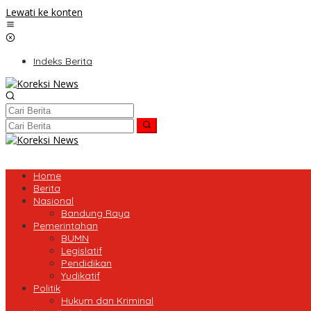
Lewati ke konten
Indeks Berita
Home
Berita
Nasional
Bandung Raya
Pemerintahan
BUMN
Legislatif
Pendidikan
Yudikatif
Politik
Hukum dan Kriminal