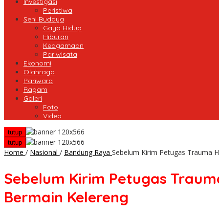
Investigasi
Peristiwa
Seni Budaya
Gaya Hidup
Hiburan
Keagamaan
Pariwisata
Ekonomi
Olahraga
Pariwara
Ragam
Galeri
Foto
Video
tutup
tutup
Home
/
Nasional
/
Bandung Raya
Sebelum Kirim Petugas Trauma H
Sebelum Kirim Petugas Traum
Bermain Kelereng